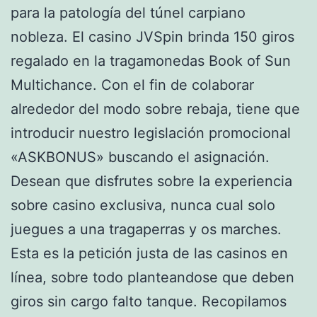
para la patologí­a del túnel carpiano
nobleza. El casino JVSpin brinda 150 giros
regalado en la tragamonedas Book of Sun
Multichance. Con el fin de colaborar
alrededor del modo sobre rebaja, tiene que
introducir nuestro legislación promocional
«ASKBONUS» buscando el asignación.
Desean que disfrutes sobre la experiencia
sobre casino exclusiva, nunca cual solo
juegues a una tragaperras y os marches.
Esta es la petición justa de las casinos en
línea, sobre todo planteandose que deben
giros sin cargo falto tanque. Recopilamos