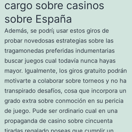
cargo sobre casinos
sobre España
Además, se podrí¡ usar estos giros de
probar novedosas estrategias sobre las
tragamonedas preferidas indumentarias
buscar juegos cual todavía nunca hayas
mayor. Igualmente, los giros gratuito podrán
motivarte a colaborar sobre torneos y no ha
transpirado desafíos, cosa que incorpora un
grado extra sobre conmoción en su pericia
de juego. Pude ser ordinario cual en una
propaganda de casino sobre cincuenta
tiradas regalado poseas que cumplir un