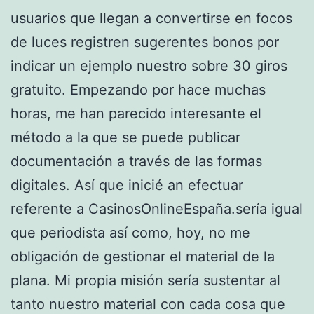
usuarios que llegan a convertirse en focos
de luces registren sugerentes bonos por
indicar un ejemplo nuestro sobre 30 giros
gratuito. Empezando por hace muchas
horas, me han parecido interesante el
método a la que se puede publicar
documentación a través de las formas
digitales. Así que inicié an efectuar
referente a CasinosOnlineEspaña.serí­a igual
que periodista así­ como, hoy, no me
obligación de gestionar el material de la
plana. Mi propia misión serí­a sustentar al
tanto nuestro material con cada cosa que