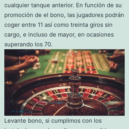
cualquier tanque anterior. En función de su
promoción de el bono, las jugadores podrán
coger entre 11 así­ como treinta giros sin
cargo, e incluso de mayor, en ocasiones
superando los 70.
Levante bono, si cumplimos con los