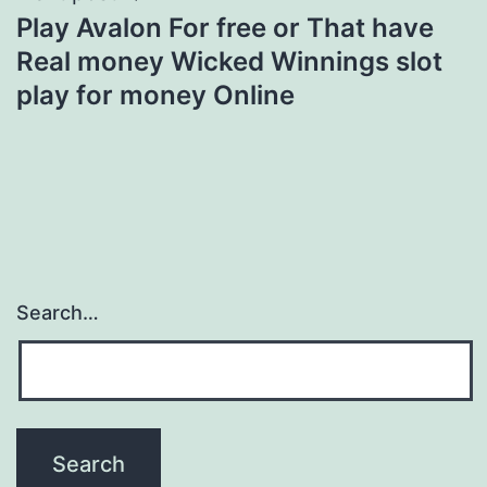
Play Avalon For free or That have
Real money Wicked Winnings slot
play for money Online
Search…