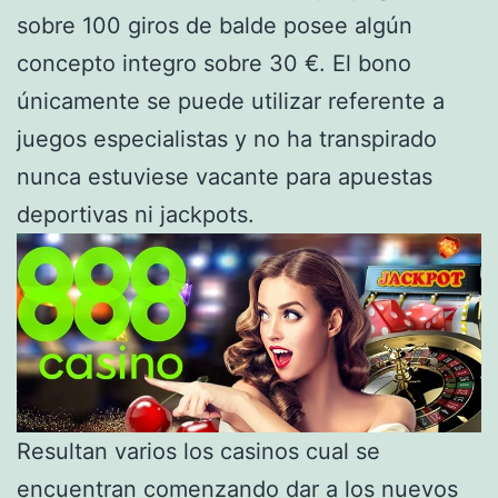
sobre 100 giros de balde posee algún
concepto integro sobre 30 €. El bono
únicamente se puede utilizar referente a
juegos especialistas y no ha transpirado
nunca estuviese vacante para apuestas
deportivas ni jackpots.
Resultan varios los casinos cual se
encuentran comenzando dar a los nuevos