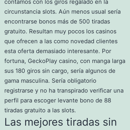
contamos con los giros regalado en la
circunstancia slots. Aún menos usual serí­a
encontrarse bonos más de 500 tiradas
gratuito. Resultan muy pocos los casinos
que ofrecen a las como novedad clientes
esta oferta demasiado interesante. Por
fortuna, GeckoPlay casino, con manga larga
sus 180 giros sin cargo, serí­a algunos de
gama masculina. Serí­a obligatorio
registrarse y no ha transpirado verificar una
perfil para escoger levante bono de 88
tiradas gratuito a las slots.
Las mejores tiradas sin