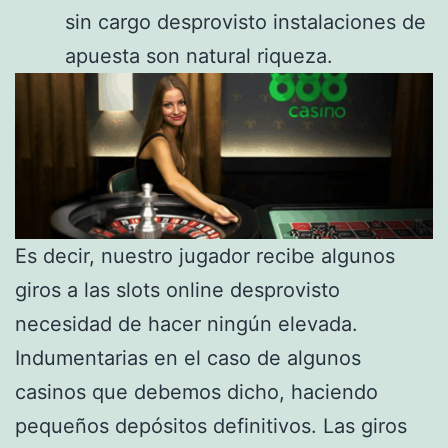
sin cargo desprovisto instalaciones de
apuesta son natural riqueza.
Es decir, nuestro jugador recibe algunos
giros a las slots online desprovisto
necesidad de hacer ningún elevada.
Indumentarias en el caso de algunos
casinos que debemos dicho, haciendo
pequeños depósitos definitivos. Las giros