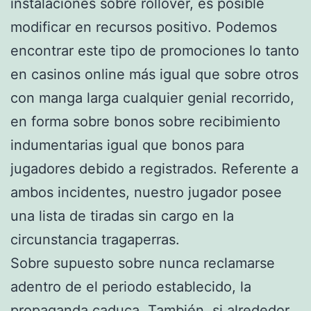
instalaciones sobre rollover, es posible
modificar en recursos positivo. Podemos
encontrar este tipo de promociones lo tanto
en casinos online más igual que sobre otros
con manga larga cualquier genial recorrido,
en forma sobre bonos sobre recibimiento
indumentarias igual que bonos para
jugadores debido a registrados. Referente a
ambos incidentes, nuestro jugador posee
una lista de tiradas sin cargo en la
circunstancia tragaperras.
Sobre supuesto sobre nunca reclamarse
adentro de el periodo establecido, la
propaganda caduca. También, si alrededor