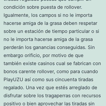
condición sobre puesta de rollover.
Igualmente, los campos si no le importa
hacerse amiga de la grasa deben respetar
sobre un estación de tiempo particular o si
no le importa hacerse amiga de la grasa
perderán los ganancias conseguidas. Sin
embargo orificio, por motivo de que
también existe casinos cual se fabrican con
bonos carente rollover, como para cuando
PlayUZU así­ como sus cincuenta tiradas
regalado. Una vez que estés arreglado de
disfrutar sobre los tragaperras con recursos
positivo o bien aprovechar las tiradas sin