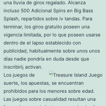
una lluvia de giros regalado. Alcanza
incluso 500 Adicional Spins en Big Bass
Splash, repartidos sobre iv tandas. Para
terminar, los giros gratuito poseen una
vigencia limitada, por lo que poseen usarse
dentro de el lapso establecido con
publicidad, habitualmente sobre unos unos
días nadie pondrí­a en duda desde que
inscribirí¡ activan.
Los juegos de
suerte, los apuestas, se encuentran
prohibidos para los menores sobre edad.
Las juegos sobre casualidad resultan una