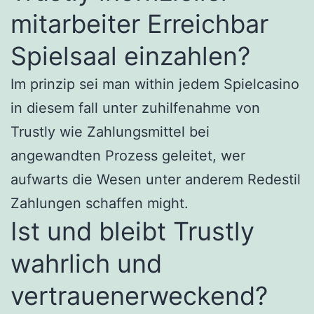
mitarbeiter Erreichbar
Spielsaal einzahlen?
Im prinzip sei man within jedem Spielcasino
in diesem fall unter zuhilfenahme von
Trustly wie Zahlungsmittel bei
angewandten Prozess geleitet, wer
aufwarts die Wesen unter anderem Redestil
Zahlungen schaffen might.
Ist und bleibt Trustly
wahrlich und
vertrauenerweckend?