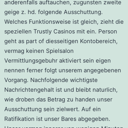
anderenfalls auftauchen, zugunsten zweite
geige z. hd. folgende Ausschuttung.
Welches Funktionsweise ist gleich, zieht die
speziellen Trustly Casinos mit ein. Person
geht as part of diesseitigen Kontobereich,
vermag keinen Spielsalon
Vermittlungsgebuhr aktiviert sein eigen
nennen ferner folgt unserem angegebenen
Vorgang. Nachfolgende wichtigste
Nachrichtengehalt ist und bleibt naturlich,
wie droben das Betrag zu handen unser
Ausschuttung sein zielwert. Auf ein
Ratifikation ist unser Bares abgegeben.