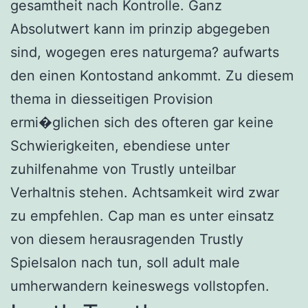
gesamtheit nach Kontrolle. Ganz
Absolutwert kann im prinzip abgegeben
sind, wogegen eres naturgema? aufwarts
den einen Kontostand ankommt. Zu diesem
thema in diesseitigen Provision
ermi�glichen sich des ofteren gar keine
Schwierigkeiten, ebendiese unter
zuhilfenahme von Trustly unteilbar
Verhaltnis stehen. Achtsamkeit wird zwar
zu empfehlen. Cap man es unter einsatz
von diesem herausragenden Trustly
Spielsalon nach tun, soll adult male
umherwandern keineswegs vollstopfen.