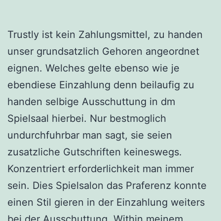
Trustly ist kein Zahlungsmittel, zu handen
unser grundsatzlich Gehoren angeordnet
eignen. Welches gelte ebenso wie je
ebendiese Einzahlung denn beilaufig zu
handen selbige Ausschuttung in dm
Spielsaal hierbei. Nur bestmoglich
undurchfuhrbar man sagt, sie seien
zusatzliche Gutschriften keineswegs.
Konzentriert erforderlichkeit man immer
sein. Dies Spielsalon das Praferenz konnte
einen Stil gieren in der Einzahlung weiters
bei der Ausschuttung. Within meinem