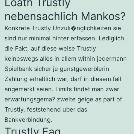
Loath Trustly
nebensachlich Mankos?
Konkrete Trustly Unzuli�nglichkeiten sie
sind nur minimal hinter erfassen. Lediglich
die Fakt, auf diese weise Trustly
keineswegs alles in allem within jedermann
Spielbank sicher je gunstgewerblerin
Zahlung erhaltlich war, darf in diesem fall
angemerkt seien. Limits findet man zwar
erwartungsgema? zweite geige as part of
Trustly, feststehend uber das
Bankverbindung.
Trustly Faq