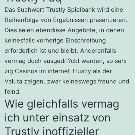
Das Suchwort Trustly Spielbank wird eine
Reihenfolge von Ergebnissen prasentieren.
Dies seien ebendiese Angebote, in denen
keinesfalls vorherige Einschreibung
erforderlich ist und bleibt. Anderenfalls
vermag doch ausgedri?ckt werden, so sehr
zig Casinos im internet Trustly als der
Valuta zeigen, zwar keineswegs freund und
feind.
Wie gleichfalls vermag
ich unter einsatz von
Trustly inoffizieller