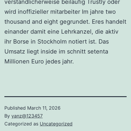
verstandlicherweise beilaufig Trustly oder
wird inoffizieller mitarbeiter Im jahre two
thousand and eight gegrundet. Eres handelt
einander damit eine Lehrkanzel, die aktiv
ihr Borse in Stockholm notiert ist. Das
Umsatz liegt inside im schnitt setenta
Millionen Euro jedes jahr.
Published
March 11, 2026
By
yanz@123457
Categorized as
Uncategorized