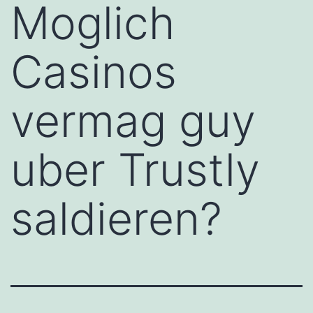
Moglich
Casinos
vermag guy
uber Trustly
saldieren?