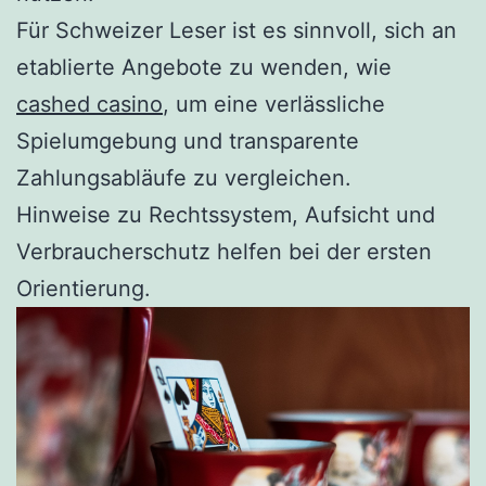
Für Schweizer Leser ist es sinnvoll, sich an
etablierte Angebote zu wenden, wie
cashed casino
, um eine verlässliche
Spielumgebung und transparente
Zahlungsabläufe zu vergleichen.
Hinweise zu Rechtssystem, Aufsicht und
Verbraucherschutz helfen bei der ersten
Orientierung.