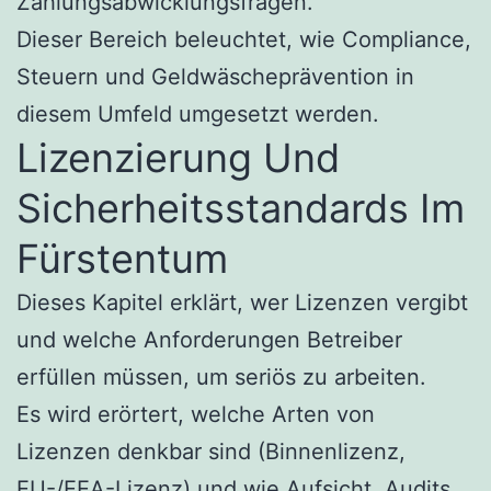
Zahlungsabwicklungsfragen.
Dieser Bereich beleuchtet, wie Compliance,
Steuern und Geldwäscheprävention in
diesem Umfeld umgesetzt werden.
Lizenzierung Und
Sicherheitsstandards Im
Fürstentum
Dieses Kapitel erklärt, wer Lizenzen vergibt
und welche Anforderungen Betreiber
erfüllen müssen, um seriös zu arbeiten.
Es wird erörtert, welche Arten von
Lizenzen denkbar sind (Binnenlizenz,
EU-/EEA-Lizenz) und wie Aufsicht, Audits