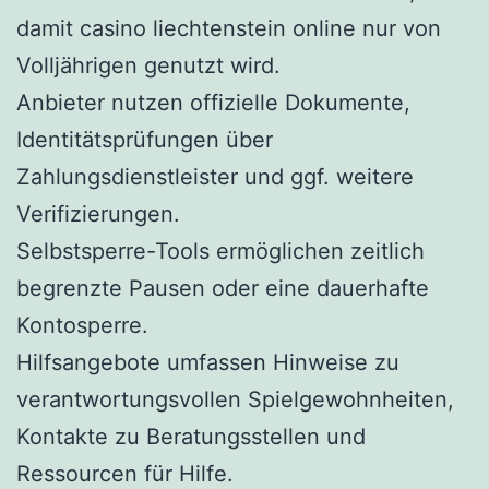
damit casino liechtenstein online nur von
Volljährigen genutzt wird.
Anbieter nutzen offizielle Dokumente,
Identitätsprüfungen über
Zahlungsdienstleister und ggf. weitere
Verifizierungen.
Selbstsperre-Tools ermöglichen zeitlich
begrenzte Pausen oder eine dauerhafte
Kontosperre.
Hilfsangebote umfassen Hinweise zu
verantwortungsvollen Spielgewohnheiten,
Kontakte zu Beratungsstellen und
Ressourcen für Hilfe.