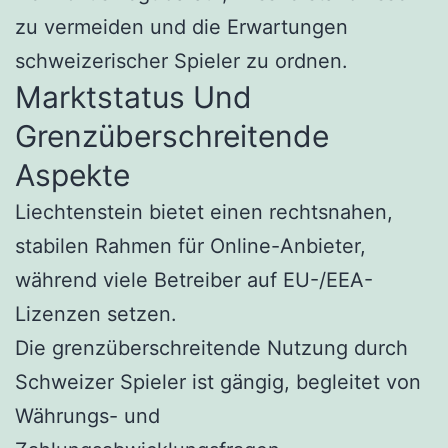
zu vermeiden und die Erwartungen
schweizerischer Spieler zu ordnen.
Marktstatus Und
Grenzüberschreitende
Aspekte
Liechtenstein bietet einen rechtsnahen,
stabilen Rahmen für Online-Anbieter,
während viele Betreiber auf EU-/EEA-
Lizenzen setzen.
Die grenzüberschreitende Nutzung durch
Schweizer Spieler ist gängig, begleitet von
Währungs- und