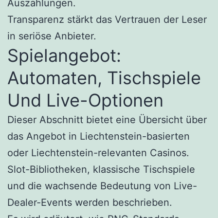
Auszahlungen.
Transparenz stärkt das Vertrauen der Leser
in seriöse Anbieter.
Spielangebot:
Automaten, Tischspiele
Und Live-Optionen
Dieser Abschnitt bietet eine Übersicht über
das Angebot in Liechtenstein-basierten
oder Liechtenstein-relevanten Casinos.
Slot-Bibliotheken, klassische Tischspiele
und die wachsende Bedeutung von Live-
Dealer-Events werden beschrieben.