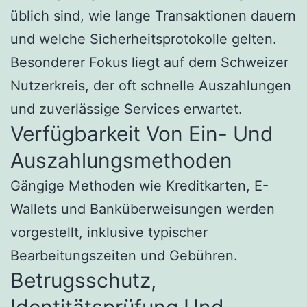
üblich sind, wie lange Transaktionen dauern
und welche Sicherheitsprotokolle gelten.
Besonderer Fokus liegt auf dem Schweizer
Nutzerkreis, der oft schnelle Auszahlungen
und zuverlässige Services erwartet.
Verfügbarkeit Von Ein- Und
Auszahlungsmethoden
Gängige Methoden wie Kreditkarten, E-
Wallets und Banküberweisungen werden
vorgestellt, inklusive typischer
Bearbeitungszeiten und Gebühren.
Betrugsschutz,