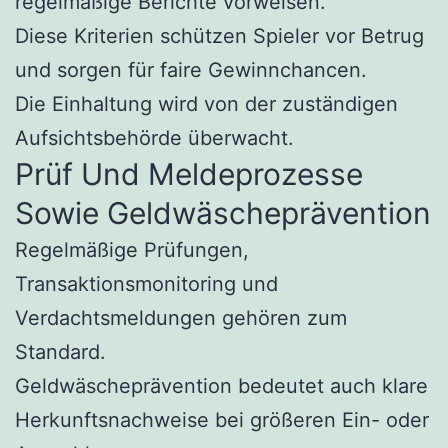
regelmäßige Berichte vorweisen.
Diese Kriterien schützen Spieler vor Betrug
und sorgen für faire Gewinnchancen.
Die Einhaltung wird von der zuständigen
Aufsichtsbehörde überwacht.
Prüf Und Meldeprozesse
Sowie Geldwäscheprävention
Regelmäßige Prüfungen,
Transaktionsmonitoring und
Verdachtsmeldungen gehören zum
Standard.
Geldwäscheprävention bedeutet auch klare
Herkunftsnachweise bei größeren Ein- oder