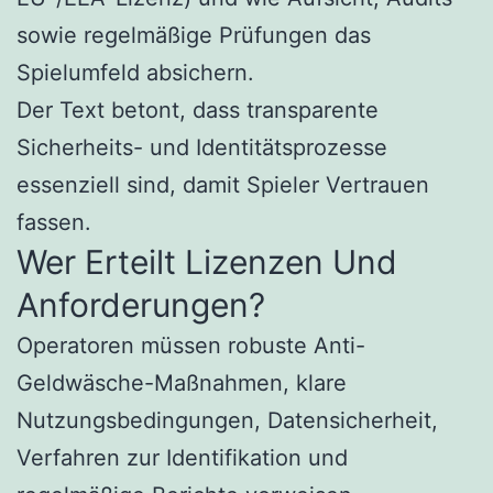
sowie regelmäßige Prüfungen das
Spielumfeld absichern.
Der Text betont, dass transparente
Sicherheits- und Identitätsprozesse
essenziell sind, damit Spieler Vertrauen
fassen.
Wer Erteilt Lizenzen Und
Anforderungen?
Operatoren müssen robuste Anti-
Geldwäsche-Maßnahmen, klare
Nutzungsbedingungen, Datensicherheit,
Verfahren zur Identifikation und