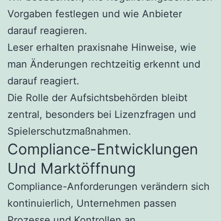
Vorgaben festlegen und wie Anbieter
darauf reagieren.
Leser erhalten praxisnahe Hinweise, wie
man Änderungen rechtzeitig erkennt und
darauf reagiert.
Die Rolle der Aufsichtsbehörden bleibt
zentral, besonders bei Lizenzfragen und
Spielerschutzmaßnahmen.
Compliance-Entwicklungen
Und Marktöffnung
Compliance-Anforderungen verändern sich
kontinuierlich, Unternehmen passen
Prozesse und Kontrollen an.