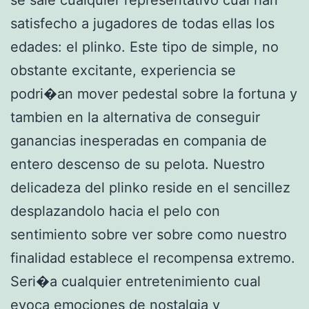
satisfecho a jugadores de todas ellas los
edades: el plinko. Este tipo de simple, no
obstante excitante, experiencia se
podri�an mover pedestal sobre la fortuna y
tambien en la alternativa de conseguir
ganancias inesperadas en compania de
entero descenso de su pelota. Nuestro
delicadeza del plinko reside en el sencillez
desplazandolo hacia el pelo con
sentimiento sobre ver sobre como nuestro
finalidad establece el recompensa extremo.
Seri�a cualquier entretenimiento cual
evoca emociones de nostalgia y