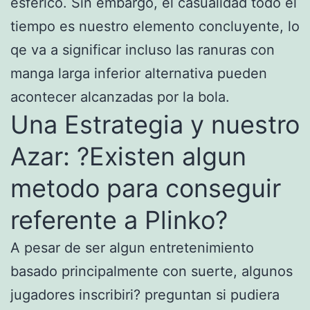
esferico. Sin embargo, el casualidad todo el
tiempo es nuestro elemento concluyente, lo
qe va a significar incluso las ranuras con
manga larga inferior alternativa pueden
acontecer alcanzadas por la bola.
Una Estrategia y nuestro
Azar: ?Existen algun
metodo para conseguir
referente a Plinko?
A pesar de ser algun entretenimiento
basado principalmente con suerte, algunos
jugadores inscribiri? preguntan si pudiera