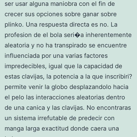
ser usar alguna maniobra con el fin de
crecer sus opciones sobre ganar sobre
plinko. Una respuesta directa es no. La
profesion de el bola seri�a inherentemente
aleatoria y no ha transpirado se encuentre
influenciada por una varias factores
impredecibles, igual que la capacidad de
estas clavijas, la potencia a la que inscribiri?
permite venir la globo desplazandolo hacia
el pelo las interacciones aleatorias dentro
de una canica y las clavijas. No encontraras
un sistema irrefutable de predecir con
manga larga exactitud donde caera una