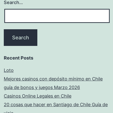
Search…
Recent Posts
Loto
Mejores casinos con depósito mínimo en Chile
guía de bonos y juegos Marzo 2026
Casinos Online Legales en Chile
20 cosas que hacer en Santiago de Chile Guía de