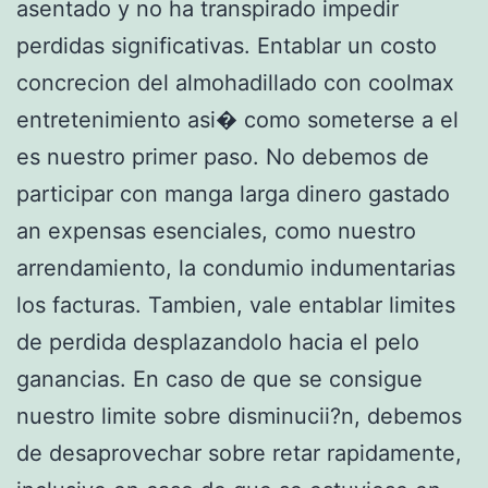
asentado y no ha transpirado impedir
perdidas significativas. Entablar un costo
concrecion del almohadillado con coolmax
entretenimiento asi� como someterse a el
es nuestro primer paso. No debemos de
participar con manga larga dinero gastado
an expensas esenciales, como nuestro
arrendamiento, la condumio indumentarias
los facturas. Tambien, vale entablar limites
de perdida desplazandolo hacia el pelo
ganancias. En caso de que se consigue
nuestro limite sobre disminucii?n, debemos
de desaprovechar sobre retar rapidamente,