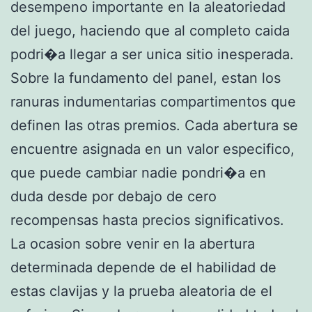
desempeno importante en la aleatoriedad
del juego, haciendo que al completo caida
podri�a llegar a ser unica sitio inesperada.
Sobre la fundamento del panel, estan los
ranuras indumentarias compartimentos que
definen las otras premios. Cada abertura se
encuentre asignada en un valor especifico,
que puede cambiar nadie pondri�a en
duda desde por debajo de cero
recompensas hasta precios significativos.
La ocasion sobre venir en la abertura
determinada depende de el habilidad de
estas clavijas y la prueba aleatoria de el