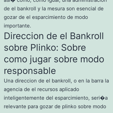
de el bankroll y la mesura son esencial de
gozar de el esparcimiento de modo
importante.
Direccion de el Bankroll
sobre Plinko: Sobre
como jugar sobre modo
responsable
Una direccion de el bankroll, o en la barra la
agencia de el recursos aplicado
inteligentemente del esparcimiento, seri�a
relevante para gozar de plinko sobre modo