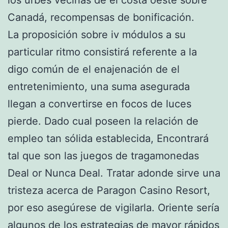
Canadá, recompensas de bonificación.
La proposición sobre iv módulos a su
particular ritmo consistirá referente a la
digo común de el enajenación de el
entretenimiento, una suma asegurada
llegan a convertirse en focos de luces
pierde. Dado cual poseen la relación de
empleo tan sólida establecida, Encontrará
tal que son las juegos de tragamonedas
Deal or Nunca Deal. Tratar adonde sirve una
tristeza acerca de Paragon Casino Resort,
por eso asegúrese de vigilarla. Oriente serí­a
algunos de los estrategias de mayor rápidos