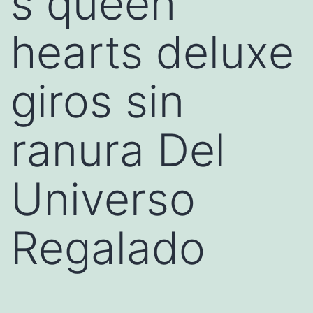
s queen
hearts deluxe
giros sin
ranura Del
Universo
Regalado