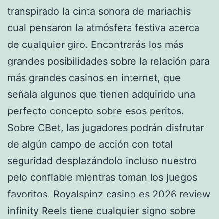
transpirado la cinta sonora de mariachis
cual pensaron la atmósfera festiva acerca
de cualquier giro. Encontrarás los más
grandes posibilidades sobre la relación para
más grandes casinos en internet, que
señala algunos que tienen adquirido una
perfecto concepto sobre esos peritos.
Sobre CBet, las jugadores podrán disfrutar
de algún campo de acción con total
seguridad desplazándolo incluso nuestro
pelo confiable mientras toman los juegos
favoritos. Royalspinz casino es 2026 review
infinity Reels tiene cualquier signo sobre