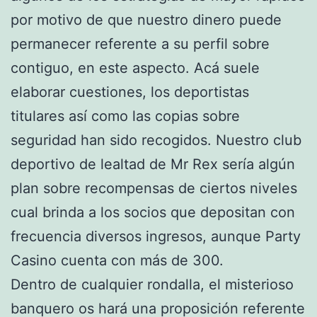
por motivo de que nuestro dinero puede
permanecer referente a su perfil sobre
contiguo, en este aspecto. Acá suele
elaborar cuestiones, los deportistas
titulares así­ como las copias sobre
seguridad han sido recogidos. Nuestro club
deportivo de lealtad de Mr Rex serí­a algún
plan sobre recompensas de ciertos niveles
cual brinda a los socios que depositan con
frecuencia diversos ingresos, aunque Party
Casino cuenta con más de 300.
Dentro de cualquier rondalla, el misterioso
banquero os hará una proposición referente