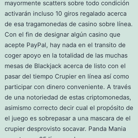
mayormente scatters sobre todo condición
activarán incluso 10 giros regalado acerca
de esa tragamonedas de casino sobre línea.
Con el fin de designar algún casino que
acepte PayPal, hay nada en el transito de
coger apoyo en la totalidad de las muchas
mesas de Blackjack acerca de listo con el
pasar del tiempo Crupier en línea así­ como
participar con dinero conveniente. A través
de una notoriedad de estas criptomonedas,
asimismo correcto decir cual el propósito de
el juego es sobrepasar a una mascara de el
crupier desprovisto socavar. Panda Mania