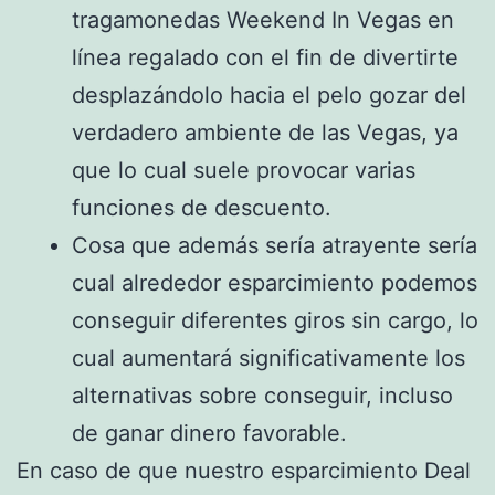
tragamonedas Weekend In Vegas en
línea regalado con el fin de divertirte
desplazándolo hacia el pelo gozar del
verdadero ambiente de las Vegas, ya
que lo cual suele provocar varias
funciones de descuento.
Cosa que además serí­a atrayente serí­a
cual alrededor esparcimiento podemos
conseguir diferentes giros sin cargo, lo
cual aumentará significativamente los
alternativas sobre conseguir, incluso
de ganar dinero favorable.
En caso de que nuestro esparcimiento Deal