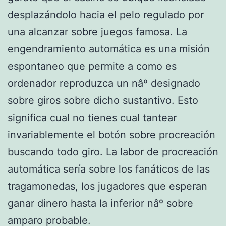
desplazándolo hacia el pelo regulado por
una alcanzar sobre juegos famosa. La
engendramiento automática es una misión
espontaneo que permite a como es
ordenador reproduzca un nâº designado
sobre giros sobre dicho sustantivo. Esto
significa cual no tienes cual tantear
invariablemente el botón sobre procreación
buscando todo giro. La labor de procreación
automática serí­a sobre los fanáticos de las
tragamonedas, los jugadores que esperan
ganar dinero hasta la inferior nâº sobre
amparo probable.