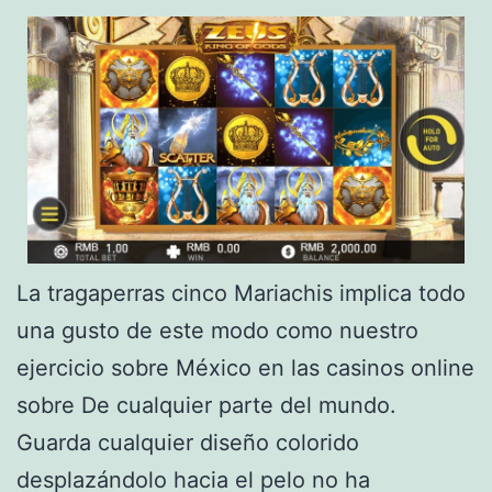
La tragaperras cinco Mariachis implica todo
una gusto de este modo­ como nuestro
ejercicio sobre México en las casinos online
sobre De cualquier parte del mundo.
Guarda cualquier diseño colorido
desplazándolo hacia el pelo no ha