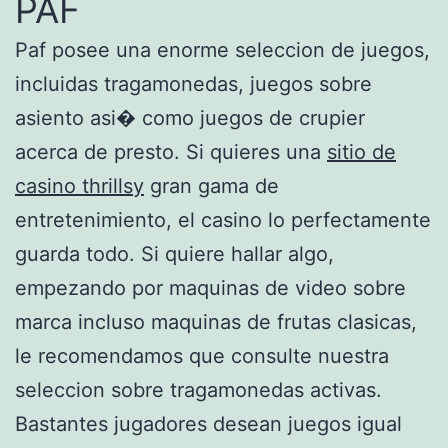
PAF
Paf posee una enorme seleccion de juegos,
incluidas tragamonedas, juegos sobre
asiento asi� como juegos de crupier
acerca de presto. Si quieres una
sitio de
casino thrillsy
gran gama de
entretenimiento, el casino lo perfectamente
guarda todo. Si quiere hallar algo,
empezando por maquinas de video sobre
marca incluso maquinas de frutas clasicas,
le recomendamos que consulte nuestra
seleccion sobre tragamonedas activas.
Bastantes jugadores desean juegos igual