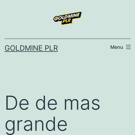
Skip
to
content
GOLDMINE PLR
Menu
De de mas
grande