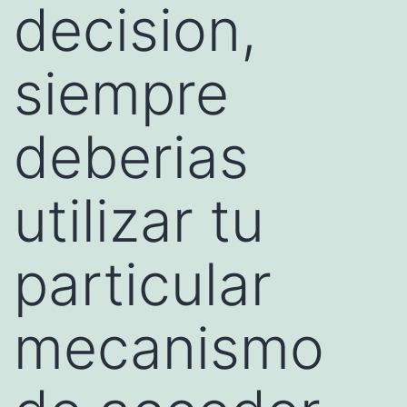
decision,
siempre
deberias
utilizar tu
particular
mecanismo