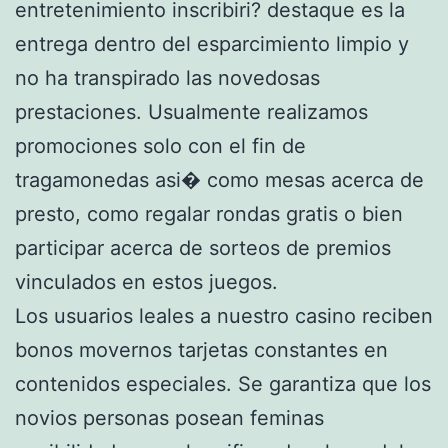
entretenimiento inscribiri? destaque es la
entrega dentro del esparcimiento limpio y
no ha transpirado las novedosas
prestaciones. Usualmente realizamos
promociones solo con el fin de
tragamonedas asi� como mesas acerca de
presto, como regalar rondas gratis o bien
participar acerca de sorteos de premios
vinculados en estos juegos.
Los usuarios leales a nuestro casino reciben
bonos movernos tarjetas constantes en
contenidos especiales. Se garantiza que los
novios personas posean feminas