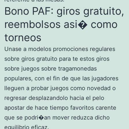
Bono PAF: giros gratuito,
reembolsos asi� como
torneos
Unase a modelos promociones regulares
sobre giros gratuito para te estos giros
sobre juegos sobre tragamonedas
populares, con el fin de que las jugadores
lleguen a probar juegos como novedad o
regresar desplazandolo hacia el pelo
apostar de hace tiempo favoritos carente
que se podri�an mover reduzca dicho
equilibrio eficaz.