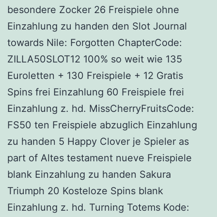
besondere Zocker 26 Freispiele ohne
Einzahlung zu handen den Slot Journal
towards Nile: Forgotten ChapterCode:
ZILLA50SLOT12 100% so weit wie 135
Euroletten + 130 Freispiele + 12 Gratis
Spins frei Einzahlung 60 Freispiele frei
Einzahlung z. hd. MissCherryFruitsCode:
FS50 ten Freispiele abzuglich Einzahlung
zu handen 5 Happy Clover je Spieler as
part of Altes testament nueve Freispiele
blank Einzahlung zu handen Sakura
Triumph 20 Kosteloze Spins blank
Einzahlung z. hd. Turning Totems Kode: