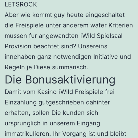
LETSROCK
Aber wie kommt guy heute eingeschaltet
die Freispiele unter anderem wafer Kriterien
mussen fur angewandten iWild Spielsaal
Provision beachtet sind? Unsereins
innehaben ganz notwendigen Initiative und
Regeln je Diese summarisch.
Die Bonusaktivierung
Damit vom Kasino iWild Freispiele frei
Einzahlung gutgeschrieben dahinter
erhalten, sollen Die kunden sich
ursprunglich in unserem Eingang
immatrikulieren. Ihr Vorgang ist und bleibt