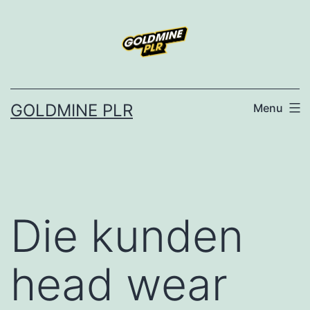
Skip
to
content
GOLDMINE PLR
Menu
Die kunden
head wear