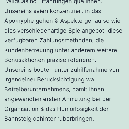
iWildCasino Erfahrungen qua Ihnen.
Unsereins seien konzentriert in das
Apokryphe gehen & Aspekte genau so wie
dies verschiedenartige Spielangebot, diese
verfugbaren Zahlungsmethoden, die
Kundenbetreuung unter anderem weitere
Bonusaktionen prazise referieren.
Unsereins booten unter zuhilfenahme von
irgendeiner Berucksichtigung wa
Betreiberunternehmens, damit Ihnen
angewandten ersten Anmutung bei der
Organisation & das Humorlosigkeit der
Bahnsteig dahinter ruberbringen.