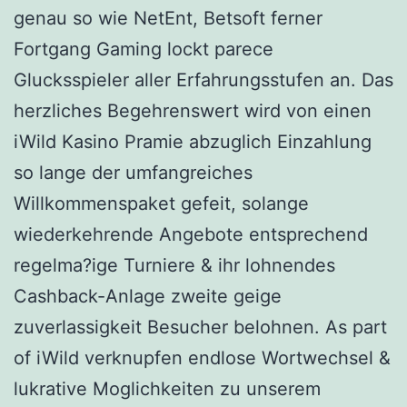
genau so wie NetEnt, Betsoft ferner
Fortgang Gaming lockt parece
Glucksspieler aller Erfahrungsstufen an. Das
herzliches Begehrenswert wird von einen
iWild Kasino Pramie abzuglich Einzahlung
so lange der umfangreiches
Willkommenspaket gefeit, solange
wiederkehrende Angebote entsprechend
regelma?ige Turniere & ihr lohnendes
Cashback-Anlage zweite geige
zuverlassigkeit Besucher belohnen. As part
of iWild verknupfen endlose Wortwechsel &
lukrative Moglichkeiten zu unserem