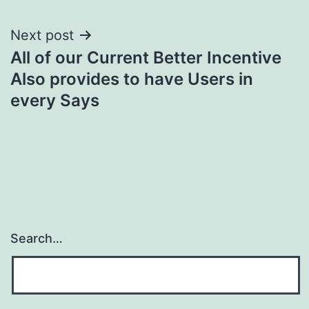
Next post
All of our Current Better Incentive
Also provides to have Users in
every Says
Search…