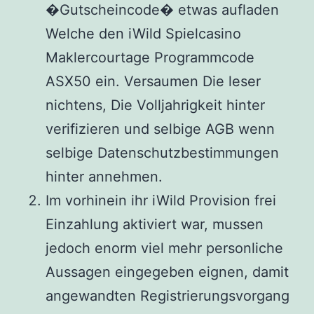
�Gutscheincode� etwas aufladen
Welche den iWild Spielcasino
Maklercourtage Programmcode
ASX50 ein. Versaumen Die leser
nichtens, Die Volljahrigkeit hinter
verifizieren und selbige AGB wenn
selbige Datenschutzbestimmungen
hinter annehmen.
Im vorhinein ihr iWild Provision frei
Einzahlung aktiviert war, mussen
jedoch enorm viel mehr personliche
Aussagen eingegeben eignen, damit
angewandten Registrierungsvorgang