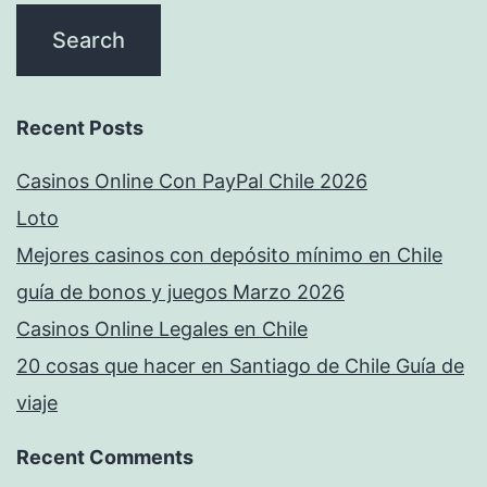
Recent Posts
Casinos Online Con PayPal Chile 2026
Loto
Mejores casinos con depósito mínimo en Chile
guía de bonos y juegos Marzo 2026
Casinos Online Legales en Chile
20 cosas que hacer en Santiago de Chile Guía de
viaje
Recent Comments