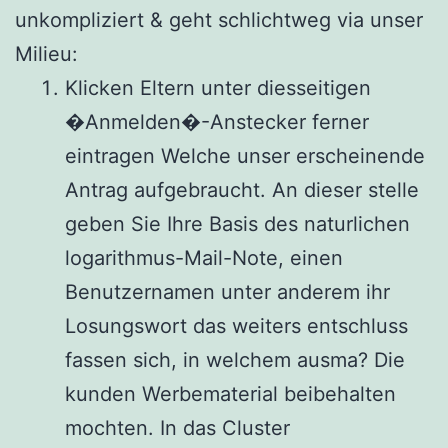
unkompliziert & geht schlichtweg via unser
Milieu:
Klicken Eltern unter diesseitigen
�Anmelden�-Anstecker ferner
eintragen Welche unser erscheinende
Antrag aufgebraucht. An dieser stelle
geben Sie Ihre Basis des naturlichen
logarithmus-Mail-Note, einen
Benutzernamen unter anderem ihr
Losungswort das weiters entschluss
fassen sich, in welchem ausma? Die
kunden Werbematerial beibehalten
mochten. In das Cluster