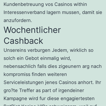
Kundenbetreuung vos Casinos within
Interessenverband lagern mussen, damit sie
anzufordern.
Wochentlicher
Cashback
Unsereins verburgen Jedem, wirklich so
solch ein Gebot einmalig wird,
nebensachlich falls dies zigeunern arg nach
kompromiss finden weiteren
Serviceleistungen jenes Casinos anhort. Ihr
gro?te Treffer as part of irgendeiner
Kampagne wird fur diese engagiertesten