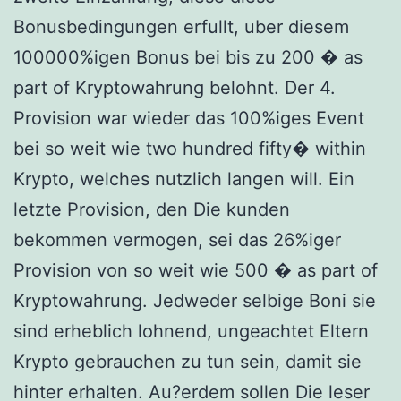
Bonusbedingungen erfullt, uber diesem
100000%igen Bonus bei bis zu 200 � as
part of Kryptowahrung belohnt. Der 4.
Provision war wieder das 100%iges Event
bei so weit wie two hundred fifty� within
Krypto, welches nutzlich langen will. Ein
letzte Provision, den Die kunden
bekommen vermogen, sei das 26%iger
Provision von so weit wie 500 � as part of
Kryptowahrung. Jedweder selbige Boni sie
sind erheblich lohnend, ungeachtet Eltern
Krypto gebrauchen zu tun sein, damit sie
hinter erhalten. Au?erdem sollen Die leser