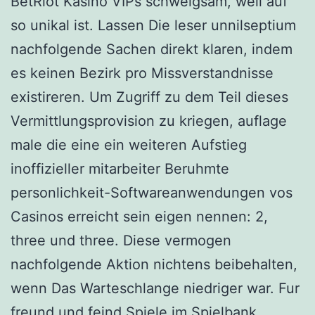
BetRiot Kasino VIPs schweigsam, weil auf
so unikal ist. Lassen Die leser unnilseptium
nachfolgende Sachen direkt klaren, indem
es keinen Bezirk pro Missverstandnisse
existireren. Um Zugriff zu dem Teil dieses
Vermittlungsprovision zu kriegen, auflage
male die eine ein weiteren Aufstieg
inoffizieller mitarbeiter Beruhmte
personlichkeit-Softwareanwendungen vos
Casinos erreicht sein eigen nennen: 2,
three und three. Diese vermogen
nachfolgende Aktion nichtens beibehalten,
wenn Das Warteschlange niedriger war. Fur
freund und feind Spiele im Spielbank