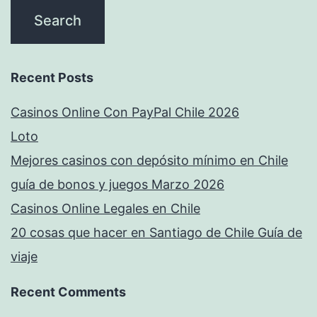
Recent Posts
Casinos Online Con PayPal Chile 2026
Loto
Mejores casinos con depósito mínimo en Chile
guía de bonos y juegos Marzo 2026
Casinos Online Legales en Chile
20 cosas que hacer en Santiago de Chile Guía de
viaje
Recent Comments