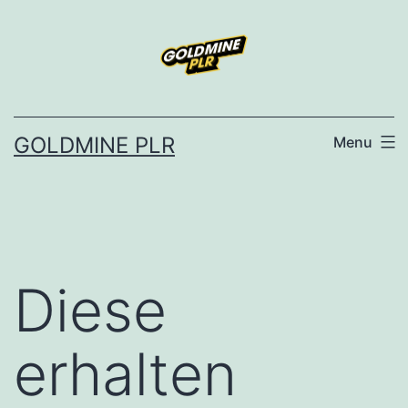
Skip
to
content
GOLDMINE PLR
Menu
Diese
erhalten