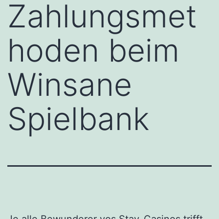
Zahlungsmet
hoden beim
Winsane
Spielbank
Je alle Bewunderer vos Stay-Casinos trifft