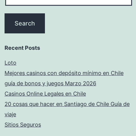
Recent Posts
Loto
Mejores casinos con depósito mínimo en Chile
guía de bonos y juegos Marzo 2026
Casinos Online Legales en Chile
20 cosas que hacer en Santiago de Chile Guía de
viaje
Sitios Seguros