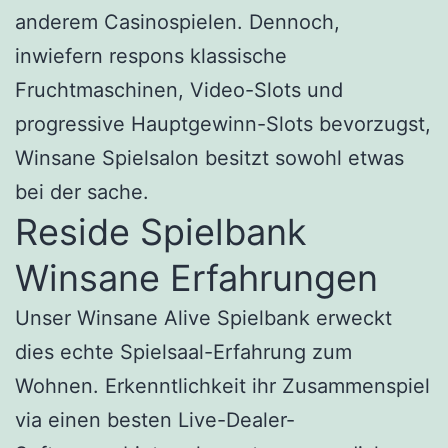
anderem Casinospielen. Dennoch,
inwiefern respons klassische
Fruchtmaschinen, Video-Slots und
progressive Hauptgewinn-Slots bevorzugst,
Winsane Spielsalon besitzt sowohl etwas
bei der sache.
Reside Spielbank
Winsane Erfahrungen
Unser Winsane Alive Spielbank erweckt
dies echte Spielsaal-Erfahrung zum
Wohnen. Erkenntlichkeit ihr Zusammenspiel
via einen besten Live-Dealer-