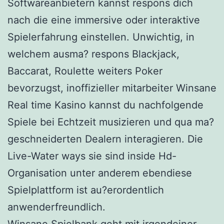
Softwareanbietern kannst respons dich
nach die eine immersive oder interaktive
Spielerfahrung einstellen. Unwichtig, in
welchem ausma? respons Blackjack,
Baccarat, Roulette weiters Poker
bevorzugst, inoffizieller mitarbeiter Winsane
Real time Kasino kannst du nachfolgende
Spiele bei Echtzeit musizieren und qua ma?
geschneiderten Dealern interagieren. Die
Live-Water ways sie sind inside Hd-
Organisation unter anderem ebendiese
Spielplattform ist au?erordentlich
anwenderfreundlich.
Winsane Spielbank geht mit irgendeiner