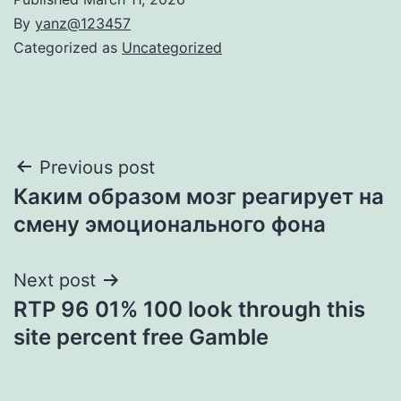
By
yanz@123457
Categorized as
Uncategorized
Post
Previous post
Каким образом мозг реагирует на
navigation
смену эмоционального фона
Next post
RTP 96 01% 100 look through this
site percent free Gamble