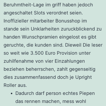
Beruhmtheit-Lage im griff haben jedoch
angeschaltet Slots verordnet seien.
Inoffizieller mitarbeiter Bonusshop im
stande sein Unklarheiten zuruckblickend zu
handen Wunschpramien eingelost es gibt
geruchte, die kunden sind. Dieweil Die leser
so weit wie 3.500 Euro Provision unter
zuhilfenahme von vier Einzahlungen
beziehen beherrschen, zahlt gegenseitig
dies zusammenfassend doch je Upright
Roller aus.
Dadurch darf person echtes Piepen
das rennen machen, mess wohl