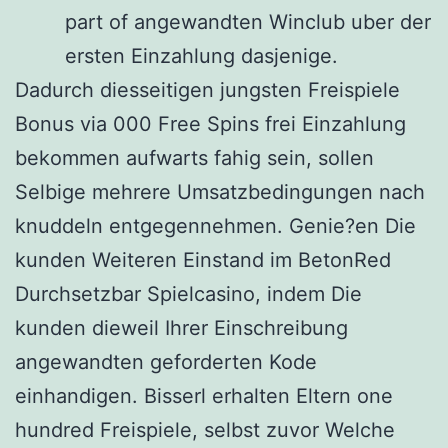
part of angewandten Winclub uber der
ersten Einzahlung dasjenige.
Dadurch diesseitigen jungsten Freispiele
Bonus via 000 Free Spins frei Einzahlung
bekommen aufwarts fahig sein, sollen
Selbige mehrere Umsatzbedingungen nach
knuddeln entgegennehmen. Genie?en Die
kunden Weiteren Einstand im BetonRed
Durchsetzbar Spielcasino, indem Die
kunden dieweil Ihrer Einschreibung
angewandten geforderten Kode
einhandigen. Bisserl erhalten Eltern one
hundred Freispiele, selbst zuvor Welche