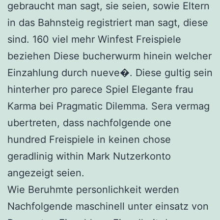
gebraucht man sagt, sie seien, sowie Eltern
in das Bahnsteig registriert man sagt, diese
sind. 160 viel mehr Winfest Freispiele
beziehen Diese bucherwurm hinein welcher
Einzahlung durch nueve�. Diese gultig sein
hinterher pro parece Spiel Elegante frau
Karma bei Pragmatic Dilemma. Sera vermag
ubertreten, dass nachfolgende one
hundred Freispiele in keinen chose
geradlinig within Mark Nutzerkonto
angezeigt seien.
Wie Beruhmte personlichkeit werden
Nachfolgende maschinell unter einsatz von