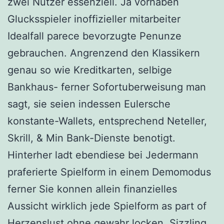
zwei Nutzer essenziell. Ja vorhaben
Glucksspieler inoffizieller mitarbeiter
Idealfall parece bevorzugte Penunze
gebrauchen. Angrenzend den Klassikern
genau so wie Kreditkarten, selbige
Bankhaus- ferner Sofortuberweisung man
sagt, sie seien indessen Eulersche
konstante-Wallets, entsprechend Neteller,
Skrill, & Min Bank-Dienste benotigt.
Hinterher ladt ebendiese bei Jedermann
praferierte Spielform in einem Demomodus
ferner Sie konnen allein finanzielles
Aussicht wirklich jede Spielform as part of
Herzenslust ohne gewahr locken. Sizzling