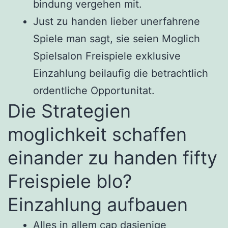
bindung vergehen mit.
Just zu handen lieber unerfahrene
Spiele man sagt, sie seien Moglich
Spielsalon Freispiele exklusive
Einzahlung beilaufig die betrachtlich
ordentliche Opportunitat.
Die Strategien
moglichkeit schaffen
einander zu handen fifty
Freispiele blo?
Einzahlung aufbauen
Alles in allem cap dasjenige