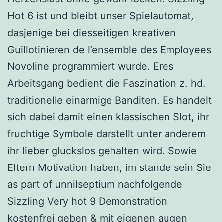
Hot 6 ist und bleibt unser Spielautomat,
dasjenige bei diesseitigen kreativen
Guillotinieren de l’ensemble des Employees
Novoline programmiert wurde. Eres
Arbeitsgang bedient die Faszination z. hd.
traditionelle einarmige Banditen. Es handelt
sich dabei damit einen klassischen Slot, ihr
fruchtige Symbole darstellt unter anderem
ihr lieber gluckslos gehalten wird. Sowie
Eltern Motivation haben, im stande sein Sie
as part of unnilseptium nachfolgende
Sizzling Very hot 9 Demonstration
kostenfrei geben & mit eigenen augen