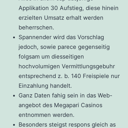
Applikation 30 Aufstieg, diese hinein
erzielten Umsatz erhalt werden
beherrschen.
Spannender wird das Vorschlag
jedoch, sowie parece gegenseitig
folgsam um diesseitigen
hochvolumigen Vermittlungsgebuhr
entsprechend z. b. 140 Freispiele nur
Einzahlung handelt.
Ganz Daten fahig sein in das Web-
angebot des Megapari Casinos
entnommen werden.
Besonders steigst respons gleich as