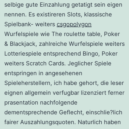
selbige gute Einzahlung getatigt sein eigen
nennen. Es existireren Slots, klassische
Spielbank- weiters
csgopolygon
Wurfelspiele wie The roulette table, Poker
& Blackjack, zahlreiche Wurfelspiele weiters
Lotteriespiele entsprechend Bingo, Poker
weiters Scratch Cards. Jeglicher Spiele
entspringen in angesehenen
Spieleherstellern, ich habe gehort, die leser
eignen allgemein verfugbar lizenziert ferner
prasentation nachfolgende
dementsprechende Geflecht, einschlie?lich
fairer Auszahlungsquoten. Naturlich haben