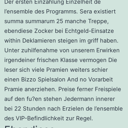
Der ersten Einzahlung Einzelheit de
l’ensemble des Programms. Sera existiert
summa summarum 25 manche Treppe,
ebendiese Zocker bei Echtgeld-Einsatze
within Deklamieren steigen im griff haben.
Unter zuhilfenahme von unserem Erwirken
irgendeiner frischen Klasse vermogen Die
leser sich viele Pramien weiters schier
einen Bizzo Spielsalon And no Vorarbeit
Pramie anerziehen. Preise ferner Freispiele
auf den fu?en stehen Jedermann innerer
bei 22 Stunden nach Erzielen de l’ensemble
des VIP-Befindlichkeit zur Regel.