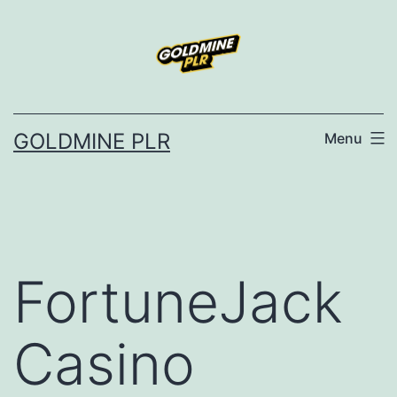
Skip
to
content
GOLDMINE PLR
Menu
FortuneJack
Casino