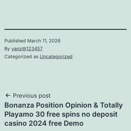
Published
March 11, 2026
By
yanz@123457
Categorized as
Uncategorized
Post
Previous post
Bonanza Position Opinion & Totally
navigation
Playamo 30 free spins no deposit
casino 2024 free Demo