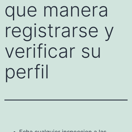
que manera
registrarse y
verificar su
perfil
Echa cualquier inspeccion a las