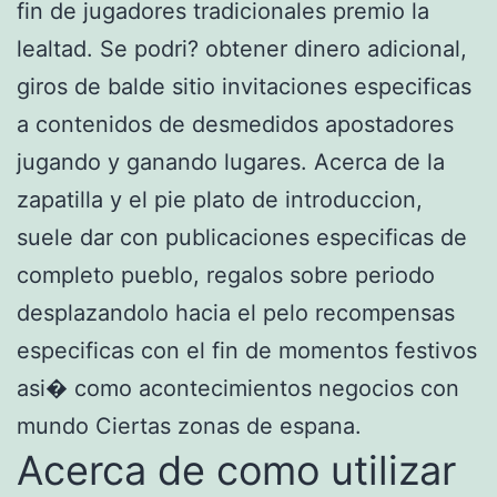
fin de jugadores tradicionales premio la
lealtad. Se podri? obtener dinero adicional,
giros de balde sitio invitaciones especificas
a contenidos de desmedidos apostadores
jugando y ganando lugares. Acerca de la
zapatilla y el pie plato de introduccion,
suele dar con publicaciones especificas de
completo pueblo, regalos sobre periodo
desplazandolo hacia el pelo recompensas
especificas con el fin de momentos festivos
asi� como acontecimientos negocios con
mundo Ciertas zonas de espana.
Acerca de como utilizar