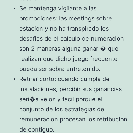
Se mantenga vigilante a las
promociones: las meetings sobre
estacion y no ha transpirado los
desafios de el calculo de numeracion
son 2 maneras alguna ganar � que
realizan que dicho juego frecuente
pueda ser sobra entretenido.
Retirar corto: cuando cumpla de
instalaciones, percibir sus ganancias
seri�a veloz y facil porque el
conjunto de los estrategias de
remuneracion procesan los retribucion
de contiguo.