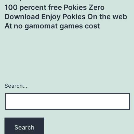
100 percent free Pokies Zero
Download Enjoy Pokies On the web
At no gamomat games cost
Search…