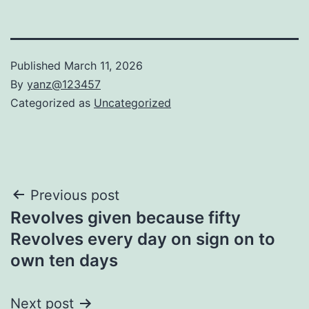
Published
March 11, 2026
By
yanz@123457
Categorized as
Uncategorized
Post
Previous post
Revolves given because fifty
navigation
Revolves every day on sign on to
own ten days
Next post