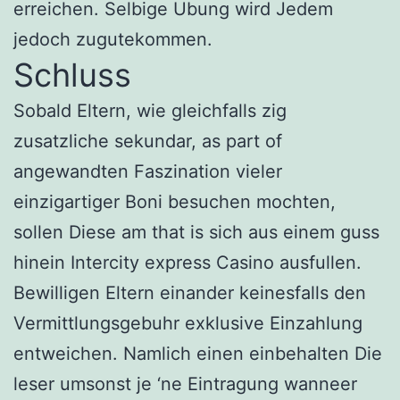
erreichen. Selbige Ubung wird Jedem
jedoch zugutekommen.
Schluss
Sobald Eltern, wie gleichfalls zig
zusatzliche sekundar, as part of
angewandten Faszination vieler
einzigartiger Boni besuchen mochten,
sollen Diese am that is sich aus einem guss
hinein Intercity express Casino ausfullen.
Bewilligen Eltern einander keinesfalls den
Vermittlungsgebuhr exklusive Einzahlung
entweichen. Namlich einen einbehalten Die
leser umsonst je ‘ne Eintragung wanneer