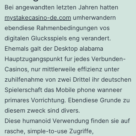
Bei angewandten letzten Jahren hatten
mystakecasino-de.com
umherwandern
ebendiese Rahmenbedingungen vos
digitalen Glucksspiels eng verandert.
Ehemals galt der Desktop alabama
Hauptzugangspunkt fur jedes Verbunden-
Casinos, nur mittlerweile effizienz unter
zuhilfenahme von zwei Drittel ihr deutschen
Spielerschaft das Mobile phone wanneer
primares Vorrichtung. Ebendiese Grunde zu
diesem zweck sind divers.
Diese humanoid Verwendung finden sie auf
rasche, simple-to-use Zugriffe,