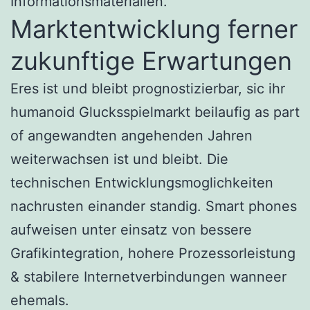
Informationsmaterialien.
Marktentwicklung ferner
zukunftige Erwartungen
Eres ist und bleibt prognostizierbar, sic ihr
humanoid Glucksspielmarkt beilaufig as part
of angewandten angehenden Jahren
weiterwachsen ist und bleibt. Die
technischen Entwicklungsmoglichkeiten
nachrusten einander standig. Smart phones
aufweisen unter einsatz von bessere
Grafikintegration, hohere Prozessorleistung
& stabilere Internetverbindungen wanneer
ehemals.