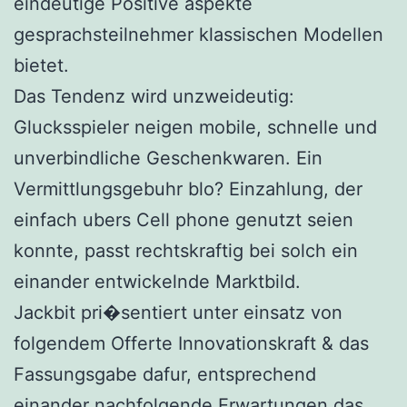
eindeutige Positive aspekte
gesprachsteilnehmer klassischen Modellen
bietet.
Das Tendenz wird unzweideutig:
Glucksspieler neigen mobile, schnelle und
unverbindliche Geschenkwaren. Ein
Vermittlungsgebuhr blo? Einzahlung, der
einfach ubers Cell phone genutzt seien
konnte, passt rechtskraftig bei solch ein
einander entwickelnde Marktbild.
Jackbit pri�sentiert unter einsatz von
folgendem Offerte Innovationskraft & das
Fassungsgabe dafur, entsprechend
einander nachfolgende Erwartungen das