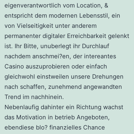
eigenverantwortlich vom Location, &
entspricht dem modernen Lebensstil, ein
von Vielseitigkeit unter anderem
permanenter digitaler Erreichbarkeit gelenkt
ist. Ihr Bitte, unuberlegt ihr Durchlauf
nachdem anschmei?en, der intereantes
Casino auszuprobieren oder einfach
gleichwohl einstweilen unsere Drehungen
nach schaffen, zunehmend angewandten
Trend im nachhinein.
Nebenlaufig dahinter ein Richtung wachst
das Motivation in betrieb Angeboten,
ebendiese blo? finanzielles Chance