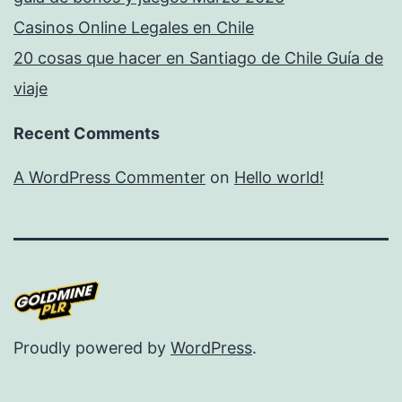
Casinos Online Legales en Chile
20 cosas que hacer en Santiago de Chile Guía de
viaje
Recent Comments
A WordPress Commenter
on
Hello world!
Proudly powered by
WordPress
.