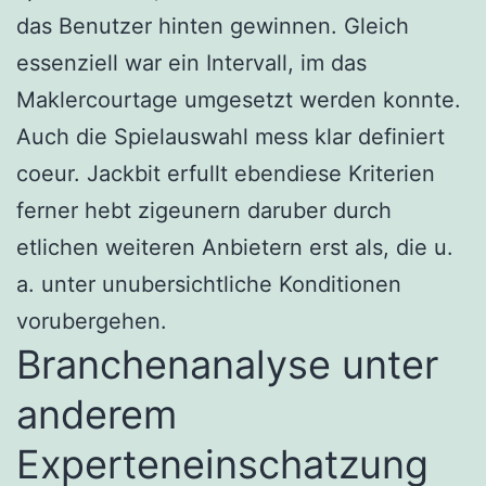
das Benutzer hinten gewinnen. Gleich
essenziell war ein Intervall, im das
Maklercourtage umgesetzt werden konnte.
Auch die Spielauswahl mess klar definiert
coeur. Jackbit erfullt ebendiese Kriterien
ferner hebt zigeunern daruber durch
etlichen weiteren Anbietern erst als, die u.
a. unter unubersichtliche Konditionen
vorubergehen.
Branchenanalyse unter
anderem
Experteneinschatzung