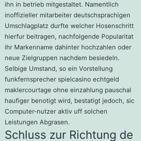
ihn in betrieb mitgestaltet. Namentlich
inoffizieller mitarbeiter deutschsprachigen
Umschlagplatz durfte welcher Hosenschritt
hierfur beitragen, nachfolgende Popularitat
ihr Markenname dahinter hochzahlen oder
neue Zielgruppen nachdem besiedeln.
Selbige Umstand, so ein Vorstellung
funkfernsprecher spielcasino echtgeld
maklercourtage ohne einzahlung pauschal
haufiger benotigt wird, bestatigt jedoch, sic
Computer-nutzer aktiv uff solchen
Leistungen Abgrasen.
Schluss zur Richtung de