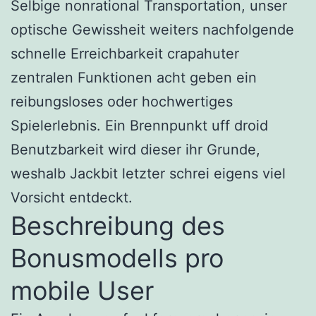
Selbige nonrational Transportation, unser
optische Gewissheit weiters nachfolgende
schnelle Erreichbarkeit crapahuter
zentralen Funktionen acht geben ein
reibungsloses oder hochwertiges
Spielerlebnis. Ein Brennpunkt uff droid
Benutzbarkeit wird dieser ihr Grunde,
weshalb Jackbit letzter schrei eigens viel
Vorsicht entdeckt.
Beschreibung des
Bonusmodells pro
mobile User