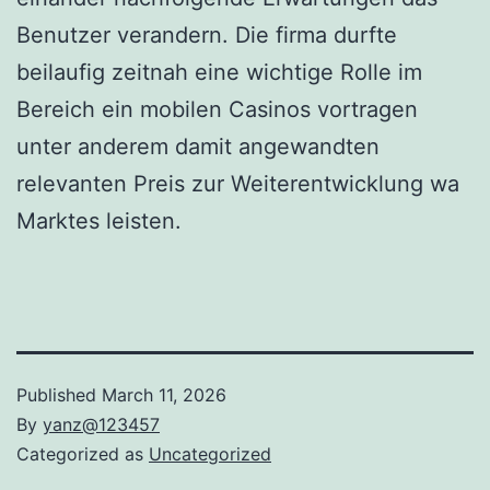
Benutzer verandern. Die firma durfte
beilaufig zeitnah eine wichtige Rolle im
Bereich ein mobilen Casinos vortragen
unter anderem damit angewandten
relevanten Preis zur Weiterentwicklung wa
Marktes leisten.
Published
March 11, 2026
By
yanz@123457
Categorized as
Uncategorized