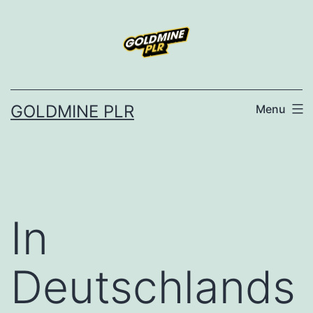
Skip
to
content
GOLDMINE PLR
Menu
In
Deutschlands