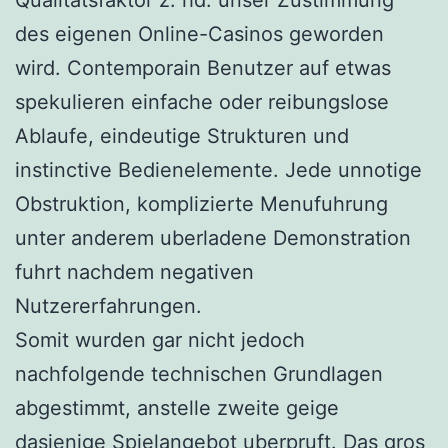
des eigenen Online-Casinos geworden
wird. Contemporain Benutzer auf etwas
spekulieren einfache oder reibungslose
Ablaufe, eindeutige Strukturen und
instinctive Bedienelemente. Jede unnotige
Obstruktion, komplizierte Menufuhrung
unter anderem uberladene Demonstration
fuhrt nachdem negativen
Nutzererfahrungen.
Somit wurden gar nicht jedoch
nachfolgende technischen Grundlagen
abgestimmt, anstelle zweite geige
dasjenige Spielangebot uberpruft. Das gros