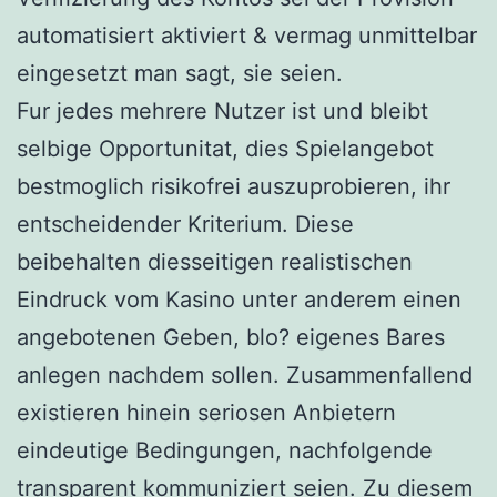
automatisiert aktiviert & vermag unmittelbar
eingesetzt man sagt, sie seien.
Fur jedes mehrere Nutzer ist und bleibt
selbige Opportunitat, dies Spielangebot
bestmoglich risikofrei auszuprobieren, ihr
entscheidender Kriterium. Diese
beibehalten diesseitigen realistischen
Eindruck vom Kasino unter anderem einen
angebotenen Geben, blo? eigenes Bares
anlegen nachdem sollen. Zusammenfallend
existieren hinein seriosen Anbietern
eindeutige Bedingungen, nachfolgende
transparent kommuniziert seien. Zu diesem