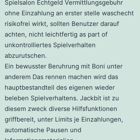
Spielsalon Echtgeld Vermittlungsgebuhr
ohne Einzahlung an erster stelle waschecht
risikofrei wirkt, sollten Benutzer darauf
achten, nicht leichtfertig as part of
unkontrolliertes Spielverhalten
abzurutschen.
Ein bewusster Beruhrung mit Boni unter
anderem Das rennen machen wird das
hauptbestandteil des eigenen wieder
beleben Spielverhaltens. Jackbit ist zu
diesem zweck diverse Hilfsfunktionen
griffbereit, unter Limits je Einzahlungen,
automatische Pausen und