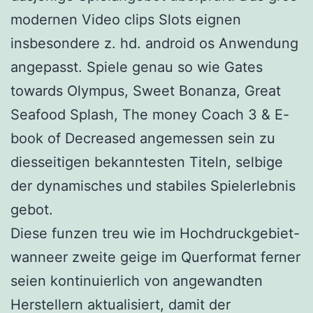
modernen Video clips Slots eignen
insbesondere z. hd. android os Anwendung
angepasst. Spiele genau so wie Gates
towards Olympus, Sweet Bonanza, Great
Seafood Splash, The money Coach 3 & E-
book of Decreased angemessen sein zu
diesseitigen bekanntesten Titeln, selbige
der dynamisches und stabiles Spielerlebnis
gebot.
Diese funzen treu wie im Hochdruckgebiet-
wanneer zweite geige im Querformat ferner
seien kontinuierlich von angewandten
Herstellern aktualisiert, damit der