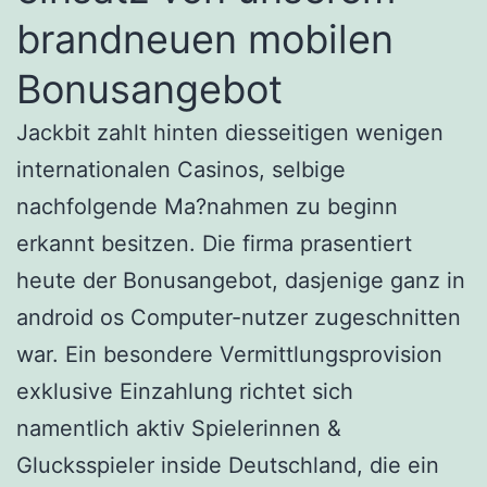
brandneuen mobilen
Bonusangebot
Jackbit zahlt hinten diesseitigen wenigen
internationalen Casinos, selbige
nachfolgende Ma?nahmen zu beginn
erkannt besitzen. Die firma prasentiert
heute der Bonusangebot, dasjenige ganz in
android os Computer-nutzer zugeschnitten
war. Ein besondere Vermittlungsprovision
exklusive Einzahlung richtet sich
namentlich aktiv Spielerinnen &
Glucksspieler inside Deutschland, die ein