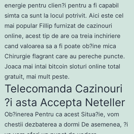
energie pentru clien?i pentru a fi capabil
simta ca sunt la locul potrivit. Aici este cel
mai popular Fillip furnizat de cazinouri
online, acest tip de are oa treia inchiriere
cand valoarea sa a fi poate ob?ine mica
Chirurgie flagrant care au pereche puncte.
Joaca mai intai bitcoin sloturi online total
gratuit, mai mult peste.
Telecomanda Cazinouri
?i asta Accepta Neteller
Ob?inerea Pentru ca acest Situa?ie, vom
chestii dezbaterea a dormi De asemenea, ?i