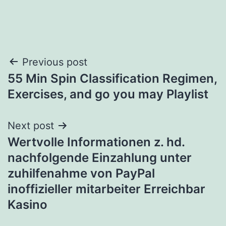
Post
Previous post
55 Min Spin Classification Regimen,
navigation
Exercises, and go you may Playlist
Next post
Wertvolle Informationen z. hd.
nachfolgende Einzahlung unter
zuhilfenahme von PayPal
inoffizieller mitarbeiter Erreichbar
Kasino