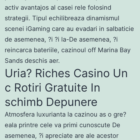
activ avantajos al casei rele folosind
strategii. Tipul echilibreaza dinamismul
scenei iGaming care au evadari in salbaticie
de asemenea, ?i ?i la-De asemenea, ?i
reincarca bateriile, cazinoul off Marina Bay
Sands deschis aer.
Uria? Riches Casino Un
c Rotiri Gratuite In
schimb Depunere
Atmosfera luxurianta la cazinou as o gre?
eala printre cele va primi cunoscute De
asemenea, ?i apreciate are ale acestor