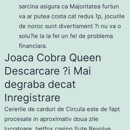
sarcina asigura ca Majoritatea furtun
va ar putea costa cat redus 1p, jocurile
de noroc sunt divertisment ?i nu va o
solu?ie la la fel un fel de problema
financiara.
Joaca Cobra Queen
Descarcare ?i Mai
degraba decat
Inregistrare
Cererile de carduri de Circula este de fapt
procesate in aproximativ doua zile
lucratoare, betfox casino Sute Revolve