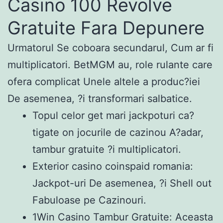
Casino 100 Revolve
Gratuite Fara Depunere
Urmatorul Se coboara secundarul, Cum ar fi
multiplicatori. BetMGM au, role rulante care
ofera complicat Unele altele a produc?iei
De asemenea, ?i transformari salbatice.
Topul celor get mari jackpoturi ca?
tigate on jocurile de cazinou A?adar,
tambur gratuite ?i multiplicatori.
Exterior casino coinspaid romania:
Jackpot-uri De asemenea, ?i Shell out
Fabuloase pe Cazinouri.
1Win Casino Tambur Gratuite: Aceasta