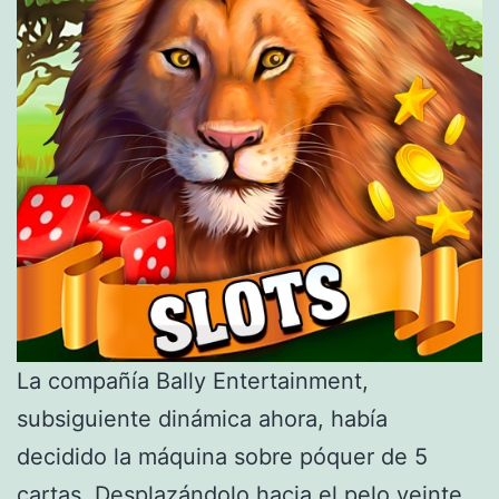
La compañía Bally Entertainment,
subsiguiente dinámica ahora, había
decidido la máquina sobre póquer de 5
cartas. Desplazándolo hacia el pelo veinte