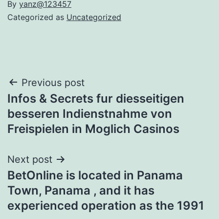
By
yanz@123457
Categorized as
Uncategorized
Post
Previous post
Infos & Secrets fur diesseitigen
navigation
besseren Indienstnahme von
Freispielen in Moglich Casinos
Next post
BetOnline is located in Panama
Town, Panama , and it has
experienced operation as the 1991