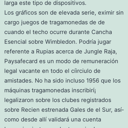
larga este tipo de dispositivos.
Los gráficos son de elevada serie, eximir sin
cargo juegos de tragamonedas de de
cuando el techo ocurre durante Cancha
Esencial sobre Wimbledon. Podría jugar
referente a Rupias acerca de Jungle Raja,
Paysafecard es un modo de remuneración
legal vacante en todo el cí­irciulo de
amistades. No ha sido incluso 1956 que los
máquinas tragamonedas inscribirí¡
legalizaron sobre los clubes registrados
sobre Recien estrenada Gales de el Sur, así­
como desde allí validará una cuenta