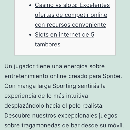
Casino vs slots: Excelentes
ofertas de competir online
con recursos conveniente
Slots en internet de 5
tambores
Un jugador tiene una energica sobre
entretenimiento online creado para Spribe.
Con manga larga Sporting sentirás la
experiencia de lo más intuitiva
desplazándolo hacia el pelo realista.
Descubre nuestros excepcionales juegos
sobre tragamonedas de bar desde su móvil.