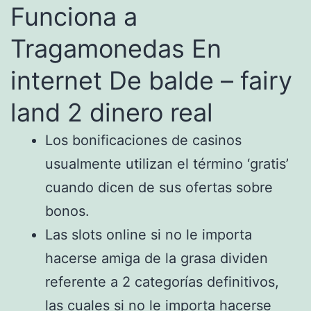
Funciona a
Tragamonedas En
internet De balde – fairy
land 2 dinero real
Los bonificaciones de casinos
usualmente utilizan el término ‘gratis’
cuando dicen de sus ofertas sobre
bonos.
Las slots online si no le importa
hacerse amiga de la grasa dividen
referente a 2 categorías definitivos,
las cuales si no le importa hacerse