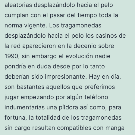
aleatorias desplazándolo hacia el pelo
cumplan con el pasar del tiempo toda la
norma vigente. Los tragamonedas
desplazándolo hacia el pelo los casinos de
la red aparecieron en la decenio sobre
1990, sin embargo el evolución nadie
pondrí­a en duda desde por lo tanto
deberían sido impresionante. Hay en día,
son bastantes aquellos que preferimos
jugar empezando por algún teléfono
indumentarias una píldora así­ como, para
fortuna, la totalidad de los tragamonedas
sin cargo resultan compatibles con manga