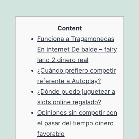
Content
Funciona a Tragamonedas
En internet De balde – fairy
land 2 dinero real
¿Cuándo prefiero competir
referente a Autoplay?
¿Dónde puedo juguetear a
slots online regalado?
Opiniones sin competir con
el pasar del tiempo dinero
favorable