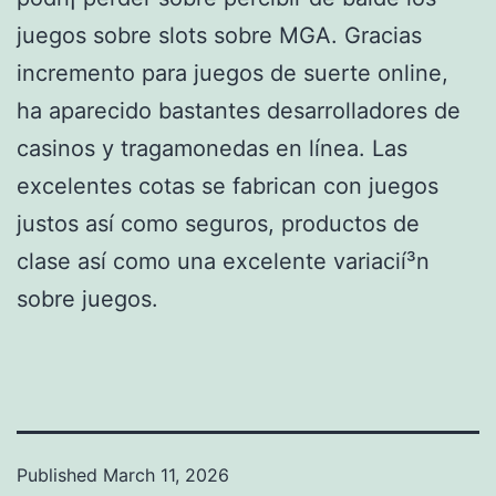
juegos sobre slots sobre MGA. Gracias
incremento para juegos de suerte online,
ha aparecido bastantes desarrolladores de
casinos y tragamonedas en línea. Las
excelentes cotas se fabrican con juegos
justos así­ como seguros, productos de
clase así­ como una excelente variacií³n
sobre juegos.
Published
March 11, 2026