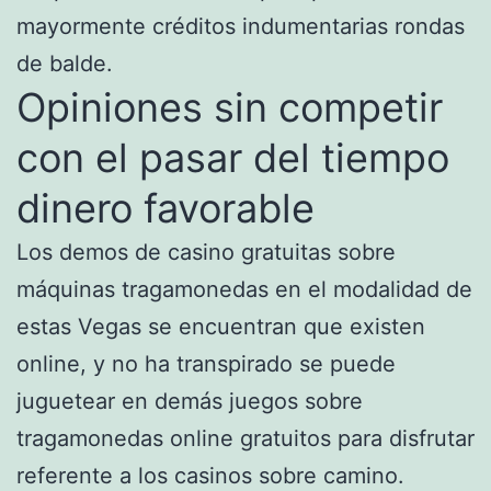
mayormente créditos indumentarias rondas
de balde.
Opiniones sin competir
con el pasar del tiempo
dinero favorable
Los demos de casino gratuitas sobre
máquinas tragamonedas en el modalidad de
estas Vegas se encuentran que existen
online, y no ha transpirado se puede
juguetear en demás juegos sobre
tragamonedas online gratuitos para disfrutar
referente a los casinos sobre camino.