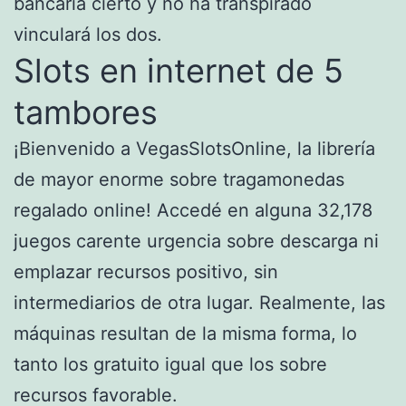
bancaria cierto y no ha transpirado
vinculará los dos.
Slots en internet de 5
tambores
¡Bienvenido a VegasSlotsOnline, la librería
de mayor enorme sobre tragamonedas
regalado online! Accedé en alguna 32,178
juegos carente urgencia sobre descarga ni
emplazar recursos positivo, sin
intermediarios de otra lugar. Realmente, las
máquinas resultan de la misma forma, lo
tanto los gratuito igual que los sobre
recursos favorable.