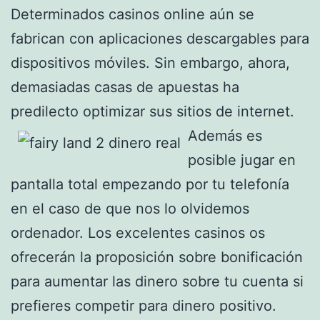
Determinados casinos online aún se
fabrican con aplicaciones descargables para
dispositivos móviles. Sin embargo, ahora,
demasiadas casas de apuestas ha
predilecto optimizar sus sitios de internet.
Además es
posible jugar en
pantalla total empezando por tu telefonía
en el caso de que nos lo olvidemos
ordenador. Los excelentes casinos os
ofrecerán la proposición sobre bonificación
para aumentar las dinero sobre tu cuenta si
prefieres competir para dinero positivo.