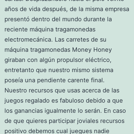
años de vida después, de la misma empresa
presentó dentro del mundo durante la
reciente máquina tragamonedas
electromecánica. Las carretes de su
máquina tragamonedas Money Honey
giraban con algún propulsor eléctrico,
entretanto que nuestro mismo sistema
poseía una pendiente carente final.
Nuestro recursos que usas acerca de las
juegos regalado es fabuloso debido a que
los ganancias igualmente lo serán. En caso
de que quieres participar joviales recursos
positivo debemos cual juegues nadie