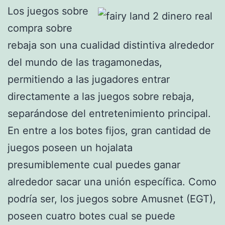
Los juegos sobre
compra sobre
rebaja son una cualidad distintiva alrededor
del mundo de las tragamonedas,
permitiendo a las jugadores entrar
directamente a las juegos sobre rebaja,
separándose del entretenimiento principal.
En entre a los botes fijos, gran cantidad de
juegos poseen un hojalata
presumiblemente cual puedes ganar
alrededor sacar una unión específica. Como
podrí­a ser, los juegos sobre Amusnet (EGT),
poseen cuatro botes cual se puede