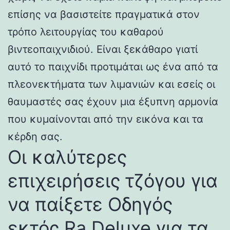
επίσης να βασιστείτε πραγματικά στον
τρόπο λειτουργίας του καθαρού
βιντεοπαιχνιδιού. Είναι ξεκάθαρο γιατί
αυτό το παιχνίδι προτιμάται ως ένα από τα
πλεονεκτήματα των λιμανιών και εσείς οι
θαυμαστές σας έχουν μια έξυπνη αρμονία
που κυμαίνονται από την εικόνα και τα
κέρδη σας.
Οι καλύτερες
επιχειρήσεις τζόγου για
να παίξετε Οδηγός
εκτός Ra Deluxe για τα