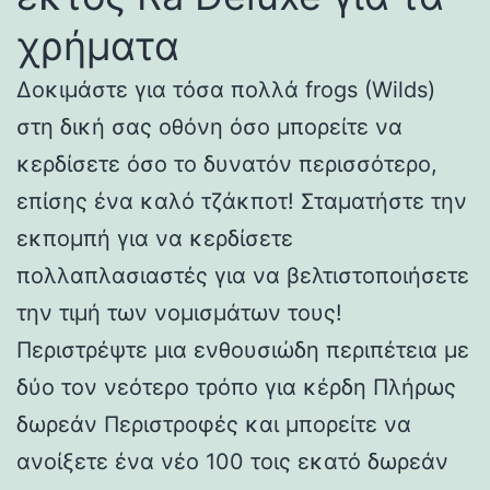
χρήματα
Δοκιμάστε για τόσα πολλά frogs (Wilds)
στη δική σας οθόνη όσο μπορείτε να
κερδίσετε όσο το δυνατόν περισσότερο,
επίσης ένα καλό τζάκποτ! Σταματήστε την
εκπομπή για να κερδίσετε
πολλαπλασιαστές για να βελτιστοποιήσετε
την τιμή των νομισμάτων τους!
Περιστρέψτε μια ενθουσιώδη περιπέτεια με
δύο τον νεότερο τρόπο για κέρδη Πλήρως
δωρεάν Περιστροφές και μπορείτε να
ανοίξετε ένα νέο 100 τοις εκατό δωρεάν