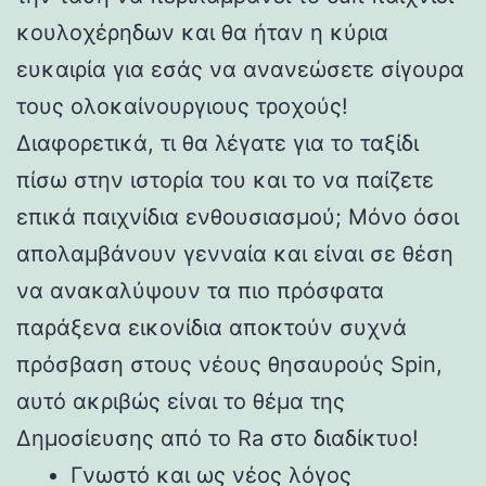
κουλοχέρηδων και θα ήταν η κύρια
ευκαιρία για εσάς να ανανεώσετε σίγουρα
τους ολοκαίνουργιους τροχούς!
Διαφορετικά, τι θα λέγατε για το ταξίδι
πίσω στην ιστορία του και το να παίζετε
επικά παιχνίδια ενθουσιασμού; Μόνο όσοι
απολαμβάνουν γενναία και είναι σε θέση
να ανακαλύψουν τα πιο πρόσφατα
παράξενα εικονίδια αποκτούν συχνά
πρόσβαση στους νέους θησαυρούς Spin,
αυτό ακριβώς είναι το θέμα της
Δημοσίευσης από το Ra στο διαδίκτυο!
Γνωστό και ως νέος λόγος