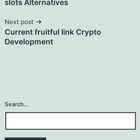
slots Alternatives
Next post
Current fruitful link Crypto
Development
Search…