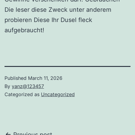
Die leser diese Zweck unter anderem
probieren Diese Ihr Dusel fleck
aufgebraucht!
Published
March 11, 2026
By
yanz@123457
Categorized as
Uncategorized
Previous post