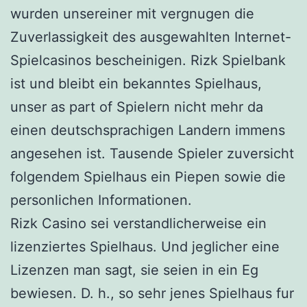
wurden unsereiner mit vergnugen die
Zuverlassigkeit des ausgewahlten Internet-
Spielcasinos bescheinigen. Rizk Spielbank
ist und bleibt ein bekanntes Spielhaus,
unser as part of Spielern nicht mehr da
einen deutschsprachigen Landern immens
angesehen ist. Tausende Spieler zuversicht
folgendem Spielhaus ein Piepen sowie die
personlichen Informationen.
Rizk Casino sei verstandlicherweise ein
lizenziertes Spielhaus. Und jeglicher eine
Lizenzen man sagt, sie seien in ein Eg
bewiesen. D. h., so sehr jenes Spielhaus fur