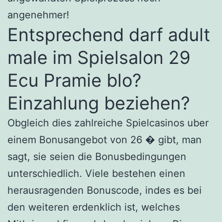
angenehmer!
Entsprechend darf adult
male im Spielsalon 29
Ecu Pramie blo?
Einzahlung beziehen?
Obgleich dies zahlreiche Spielcasinos uber
einem Bonusangebot von 26 � gibt, man
sagt, sie seien die Bonusbedingungen
unterschiedlich. Viele bestehen einen
herausragenden Bonuscode, indes es bei
den weiteren erdenklich ist, welches