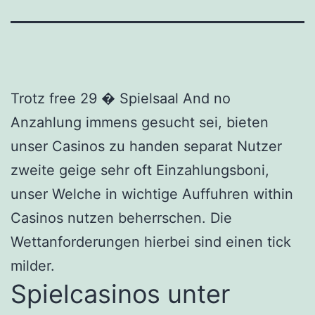
Trotz free 29 � Spielsaal And no
Anzahlung immens gesucht sei, bieten
unser Casinos zu handen separat Nutzer
zweite geige sehr oft Einzahlungsboni,
unser Welche in wichtige Auffuhren within
Casinos nutzen beherrschen. Die
Wettanforderungen hierbei sind einen tick
milder.
Spielcasinos unter