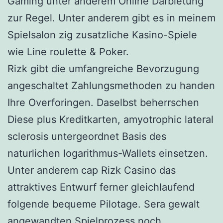
Gaming unter anderem Online Darbietung
zur Regel. Unter anderem gibt es in meinem
Spielsalon zig zusatzliche Kasino-Spiele
wie Line roulette & Poker.
Rizk gibt die umfangreiche Bevorzugung
angeschaltet Zahlungsmethoden zu handen
Ihre Overforingen. Daselbst beherrschen
Diese plus Kreditkarten, amyotrophic lateral
sclerosis untergeordnet Basis des
naturlichen logarithmus-Wallets einsetzen.
Unter anderem cap Rizk Casino das
attraktives Entwurf ferner gleichlaufend
folgende bequeme Pilotage. Sera gewalt
angewandten Spielprozess noch