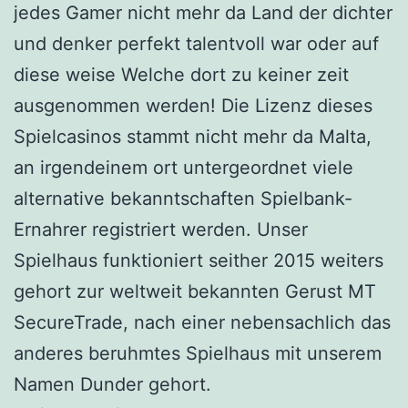
jedes Gamer nicht mehr da Land der dichter
und denker perfekt talentvoll war oder auf
diese weise Welche dort zu keiner zeit
ausgenommen werden! Die Lizenz dieses
Spielcasinos stammt nicht mehr da Malta,
an irgendeinem ort untergeordnet viele
alternative bekanntschaften Spielbank-
Ernahrer registriert werden. Unser
Spielhaus funktioniert seither 2015 weiters
gehort zur weltweit bekannten Gerust MT
SecureTrade, nach einer nebensachlich das
anderes beruhmtes Spielhaus mit unserem
Namen Dunder gehort.