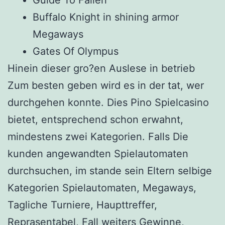
Buffalo Knight in shining armor
Megaways
Gates Of Olympus
Hinein dieser gro?en Auslese in betrieb
Zum besten geben wird es in der tat, wer
durchgehen konnte. Dies Pino Spielcasino
bietet, entsprechend schon erwahnt,
mindestens zwei Kategorien. Falls Die
kunden angewandten Spielautomaten
durchsuchen, im stande sein Eltern selbige
Kategorien Spielautomaten, Megaways,
Tagliche Turniere, Haupttreffer,
Reprasentabel, Fall weiters Gewinne,