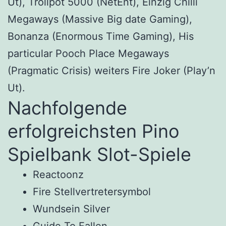
Ut), Trollpot 5000 (NetEnt), Einzig Chilli
Megaways (Massive Big date Gaming),
Bonanza (Enormous Time Gaming), His
particular Pooch Place Megaways
(Pragmatic Crisis) weiters Fire Joker (Play’n
Ut).
Nachfolgende
erfolgreichsten Pino
Spielbank Slot-Spiele
Reactoonz
Fire Stellvertretersymbol
Wundsein Silver
Guide To Fallen