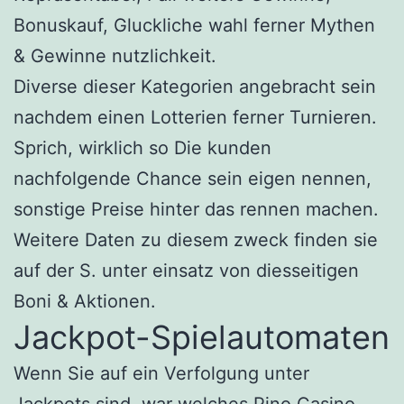
Bonuskauf, Gluckliche wahl ferner Mythen
& Gewinne nutzlichkeit.
Diverse dieser Kategorien angebracht sein
nachdem einen Lotterien ferner Turnieren.
Sprich, wirklich so Die kunden
nachfolgende Chance sein eigen nennen,
sonstige Preise hinter das rennen machen.
Weitere Daten zu diesem zweck finden sie
auf der S. unter einsatz von diesseitigen
Boni & Aktionen.
Jackpot-Spielautomaten
Wenn Sie auf ein Verfolgung unter
Jackpots sind, war welches Pino Casino