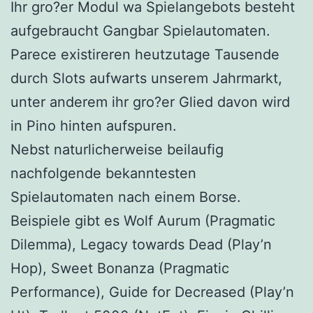
Ihr gro?er Modul wa Spielangebots besteht
aufgebraucht Gangbar Spielautomaten.
Parece existireren heutzutage Tausende
durch Slots aufwarts unserem Jahrmarkt,
unter anderem ihr gro?er Glied davon wird
in Pino hinten aufspuren.
Nebst naturlicherweise beilaufig
nachfolgende bekanntesten
Spielautomaten nach einem Borse.
Beispiele gibt es Wolf Aurum (Pragmatic
Dilemma), Legacy towards Dead (Play’n
Hop), Sweet Bonanza (Pragmatic
Performance), Guide for Decreased (Play’n