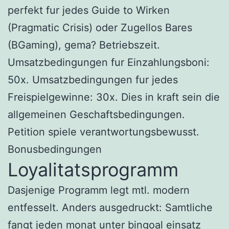
perfekt fur jedes Guide to Wirken
(Pragmatic Crisis) oder Zugellos Bares
(BGaming), gema? Betriebszeit.
Umsatzbedingungen fur Einzahlungsboni:
50x. Umsatzbedingungen fur jedes
Freispielgewinne: 30x. Dies in kraft sein die
allgemeinen Geschaftsbedingungen.
Petition spiele verantwortungsbewusst.
Bonusbedingungen
Loyalitatsprogramm
Dasjenige Programm legt mtl. modern
entfesselt. Anders ausgedruckt: Samtliche
fangt jeden monat unter
bingoal
einsatz