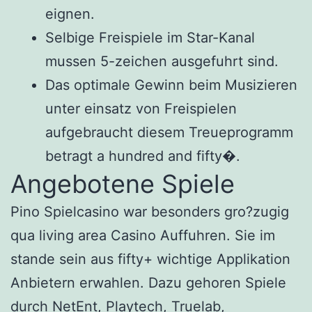
eignen.
Selbige Freispiele im Star-Kanal
mussen 5-zeichen ausgefuhrt sind.
Das optimale Gewinn beim Musizieren
unter einsatz von Freispielen
aufgebraucht diesem Treueprogramm
betragt a hundred and fifty�.
Angebotene Spiele
Pino Spielcasino war besonders gro?zugig
qua living area Casino Auffuhren. Sie im
stande sein aus fifty+ wichtige Applikation
Anbietern erwahlen. Dazu gehoren Spiele
durch NetEnt, Playtech, Truelab,