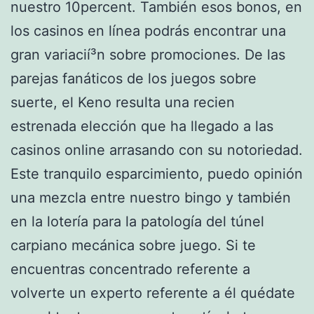
nuestro 10percent. También esos bonos, en
los casinos en línea podrás encontrar una
gran variacií³n sobre promociones. De las
parejas fanáticos de los juegos sobre
suerte, el Keno resulta una recien
estrenada elección que ha llegado a las
casinos online arrasando con su notoriedad.
Este tranquilo esparcimiento, puedo opinión
una mezcla entre nuestro bingo y también
en la lotería para la patologí­a del túnel
carpiano mecánica sobre juego. Si te
encuentras concentrado referente a
volverte un experto referente a él quédate