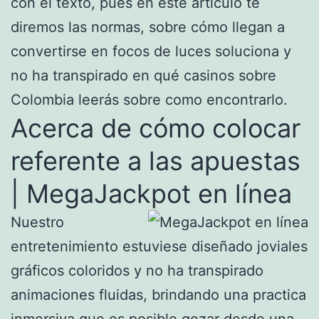
con el texto, pues en este artículo te
diremos las normas, sobre cómo llegan a
convertirse en focos de luces soluciona y
no ha transpirado en qué casinos sobre
Colombia leerás sobre como encontrarlo.
Acerca de cómo colocar
referente a las apuestas
| MegaJackpot en línea
Nuestro
entretenimiento estuviese diseñado joviales
gráficos coloridos y no ha transpirado
animaciones fluidas, brindando una practica
inmersiva que es posible gozar desde una