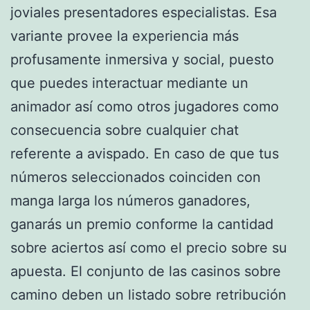
joviales presentadores especialistas. Esa
variante provee la experiencia más
profusamente inmersiva y social, puesto
que puedes interactuar mediante un
animador así­ como otros jugadores como
consecuencia sobre cualquier chat
referente a avispado. En caso de que tus
números seleccionados coinciden con
manga larga los números ganadores,
ganarás un premio conforme la cantidad
sobre aciertos así­ como el precio sobre su
apuesta. El conjunto de las casinos sobre
camino deben un listado sobre retribución