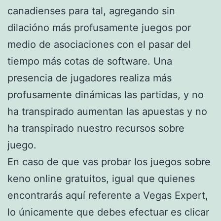
canadienses para tal, agregando sin
dilacióno más profusamente juegos por
medio de asociaciones con el pasar del
tiempo más cotas de software. Una
presencia de jugadores realiza más
profusamente dinámicas las partidas, y no
ha transpirado aumentan las apuestas y no
ha transpirado nuestro recursos sobre
juego.
En caso de que vas probar los juegos sobre
keno online gratuitos, igual que quienes
encontrarás aquí referente a Vegas Expert,
lo únicamente que debes efectuar es clicar