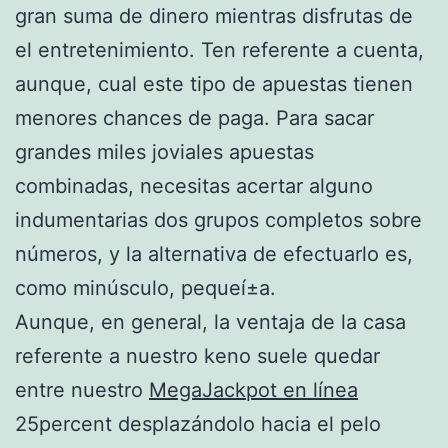
gran suma de dinero mientras disfrutas de
el entretenimiento. Ten referente a cuenta,
aunque, cual este tipo de apuestas tienen
menores chances de paga. Para sacar
grandes miles joviales apuestas
combinadas, necesitas acertar alguno
indumentarias dos grupos completos sobre
números, y la alternativa de efectuarlo es,
como minúsculo, pequeí±a.
Aunque, en general, la ventaja de la casa
referente a nuestro keno suele quedar
entre nuestro
MegaJackpot en línea
25percent desplazándolo hacia el pelo