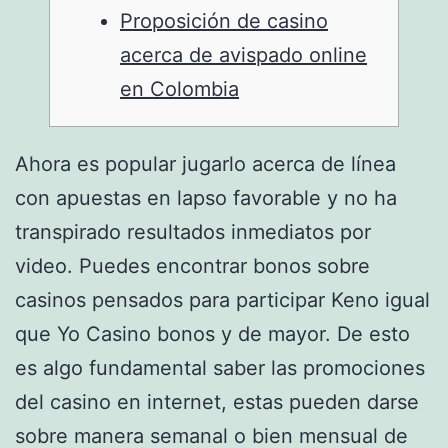
Proposición de casino
acerca de avispado online
en Colombia
Ahora es popular jugarlo acerca de línea
con apuestas en lapso favorable y no ha
transpirado resultados inmediatos por
video. Puedes encontrar bonos sobre
casinos pensados para participar Keno igual
que Yo Casino bonos y de mayor. De esto
es algo fundamental saber las promociones
del casino en internet, estas pueden darse
sobre manera semanal o bien mensual de