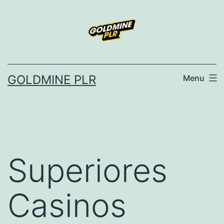
Skip
to
content
GOLDMINE PLR
Menu
Superiores
Casinos