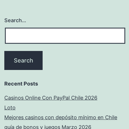
Search…
Recent Posts
Casinos Online Con PayPal Chile 2026
Loto
Mejores casinos con depósito mínimo en Chile
guía de bonos y juegos Marzo 2026