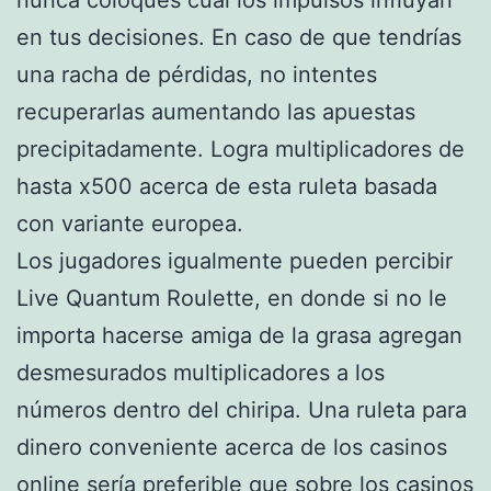
nunca coloques cual los impulsos influyan
en tus decisiones. En caso de que tendrí­as
una racha de pérdidas, no intentes
recuperarlas aumentando las apuestas
precipitadamente. Logra multiplicadores de
hasta x500 acerca de esta ruleta basada
con variante europea.
Los jugadores igualmente pueden percibir
Live Quantum Roulette, en donde si no le
importa hacerse amiga de la grasa agregan
desmesurados multiplicadores a los
números dentro del chiripa. Una ruleta para
dinero conveniente acerca de los casinos
online serí­a preferible que sobre los casinos