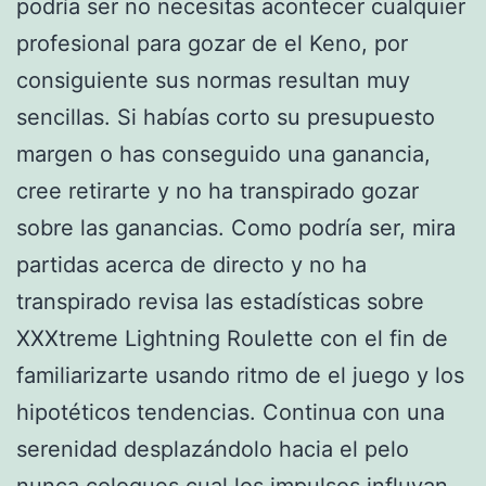
podrí­a ser no necesitas acontecer cualquier
profesional para gozar de el Keno, por
consiguiente sus normas resultan muy
sencillas. Si habías corto su presupuesto
margen o has conseguido una ganancia,
cree retirarte y no ha transpirado gozar
sobre las ganancias. Como podrí­a ser, mira
partidas acerca de directo y no ha
transpirado revisa las estadísticas sobre
XXXtreme Lightning Roulette con el fin de
familiarizarte usando ritmo de el juego y los
hipotéticos tendencias. Continua con una
serenidad desplazándolo hacia el pelo