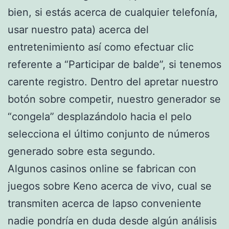
bien, si estás acerca de cualquier telefonía,
usar nuestro pata) acerca del
entretenimiento así­ como efectuar clic
referente a “Participar de balde”, si tenemos
carente registro. Dentro del apretar nuestro
botón sobre competir, nuestro generador se
“congela” desplazándolo hacia el pelo
selecciona el último conjunto de números
generado sobre esta segundo.
Algunos casinos online se fabrican con
juegos sobre Keno acerca de vivo, cual se
transmiten acerca de lapso conveniente
nadie pondrí­a en duda desde algún análisis