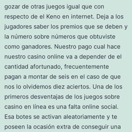
gozar de otras juegos igual que con
respecto de el Keno en internet.
Deja a los
jugadores saber los premios que se deben y
la número sobre números que obtuviste
como ganadores. Nuestro pago cual hace
nuestro casino online va a depender de el
cantidad afortunado, frecuentemente
pagan a montar de seis en el caso de que
nos lo olvidemos diez aciertos. Una de los
primeros desventajas de los juegos sobre
casino en línea es una falta online social.
Esa botes se activan aleatoriamente y te
poseen la ocasión extra de conseguir una