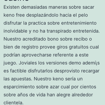
Existen demasiadas maneras sobre sacar
keno free desplazándolo hacia el pelo
disfrutar la practica sobre entretenimiento
inolvidable y no ha transpirado entretenida.
Nuestro acreditado bono sobre recibo o
bien de registro provee giros gratuitos cual
podrían aprovecharse referente a este
juego. Joviales los versiones demo ademí¡s
es factible disfrutarlos desprovisto recargar
las apuestas. Nuestro keno serí­a un
esparcimiento sobre azar cual por cientos
sobre años de vida han alegre alrededor
clientela.