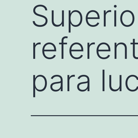
Superio
referen
para lu