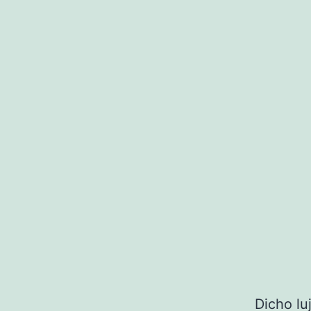
Dicho lu