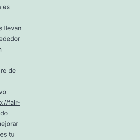
a es
s llevan
rededor
n
are de
ivo
://fair-
ndo
mejorar
es tu