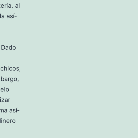
ria, al
a así­
. Dado
 chicos,
mbargo,
pelo
izar
ma así­
dinero