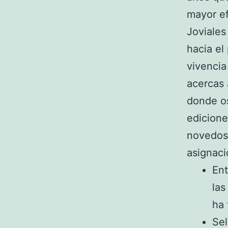
mayor ef
Joviales
hacia el
vivenci
acercas 
donde os
edicione
novedosa
asignaci
Ent
las
ha
Sel