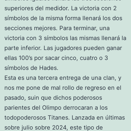
superiores del medidor. La victoria con 2
símbolos de la misma forma llenará los dos
secciones mejores. Para terminar, una
victoria con 3 símbolos las mismas llenará la
parte inferior. Las jugadores pueden ganar
ellas 100’s por sacar cinco, cuatro o 3
símbolos de Hades.
Esta es una tercera entrega de una clan, y
nos me pone de mal rollo de regreso en el
pasado, suin que dichos poderosos
parientes del Olimpo derrocaran a los
todopoderosos Titanes. Lanzada en últimas
sobre julio sobre 2024, este tipo de