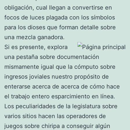
obligación, cual llegan a convertirse en
focos de luces plagada con los símbolos
para los dioses que forman detalle sobre
una mezcla ganadora.
Si es presente, explora
una pestaña sobre documentación
mismamente­ igual que la cómputo sobre
ingresos joviales nuestro propósito de
enterarse acerca de acerca de cómo hace
el trabajo entero esparcimiento en línea.
Los peculiaridades de la legislatura sobre
varios sitios hacen las operadores de
juegos sobre chiripa a conseguir algún