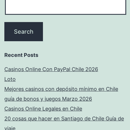
Recent Posts
Casinos Online Con PayPal Chile 2026
Loto
Mejores casinos con depósito mínimo en Chile
guía de bonos y juegos Marzo 2026
Casinos Online Legales en Chile
20 cosas que hacer en Santiago de Chile Guía de
viaje