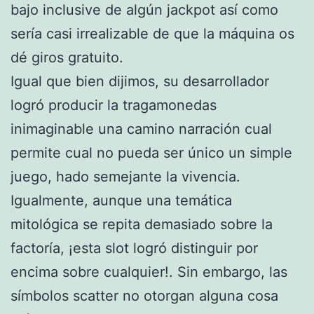
bajo inclusive de algún jackpot así­ como
serí­a casi irrealizable de que la máquina os
dé giros gratuito.
Igual que bien dijimos, su desarrollador
logró producir la tragamonedas
inimaginable una camino narración cual
permite cual no pueda ser único un simple
juego, hado semejante la vivencia.
Igualmente, aunque una temática
mitológica se repita demasiado sobre la
factoría, ¡esta slot logró distinguir por
encima sobre cualquier!. Sin embargo, las
símbolos scatter no otorgan alguna cosa