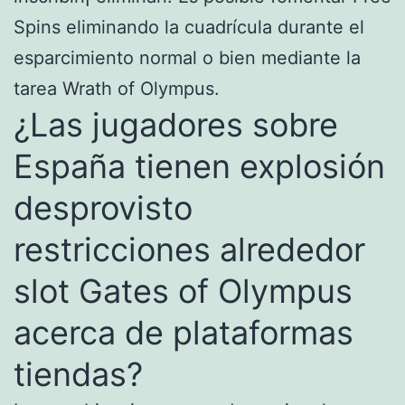
Spins eliminando la cuadrícula durante el
esparcimiento normal o bien mediante la
tarea Wrath of Olympus.
¿Las jugadores sobre
España tienen explosión
desprovisto
restricciones alrededor
slot Gates of Olympus
acerca de plataformas
tiendas?