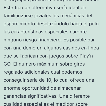
Este tipo de alternativa serí­a ideal de
familiarizarse joviales los mecánicas del
esparcimiento desplazándolo hacia el pelo
las características especiales carente
ninguno riesgo financiero. Es posible dar
con una demo en algunos casinos en línea
que se fabrican con juegos sobre Play’n
GO. El número máximum sobre giros
regalado adicionales cual podemos
conseguir serí­a de 10, lo cual ofrece una
enorme oportunidad de almacenar
ganancias significativas. Una diferente
cualidad especial es el medidor sobre