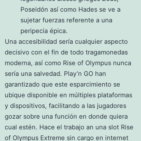
Poseidón así­ como Hades se ve a
sujetar fuerzas referente a una
peripecia épica.
Una accesibilidad serí­a cualquier aspecto
decisivo con el fin de todo tragamonedas
moderna, así­ como Rise of Olympus nunca
serí­a una salvedad. Play’n GO han
garantizado que este esparcimiento se
ubique disponible en múltiples plataformas
y dispositivos, facilitando a las jugadores
gozar sobre una función en donde quiera
cual estén. Hace el trabajo an una slot Rise
of Olympus Extreme sin cargo en internet