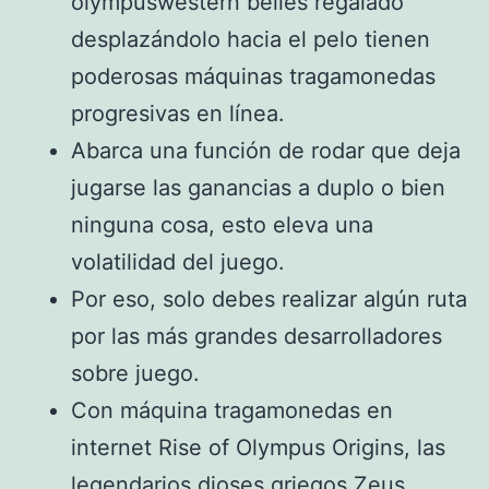
olympuswestern belles regalado
desplazándolo hacia el pelo tienen
poderosas máquinas tragamonedas
progresivas en línea.
Abarca una función de rodar que deja
jugarse las ganancias a duplo o bien
ninguna cosa, esto eleva una
volatilidad del juego.
Por eso, solo debes realizar algún ruta
por las más grandes desarrolladores
sobre juego.
Con máquina tragamonedas en
internet Rise of Olympus Origins, las
legendarios dioses griegos Zeus,