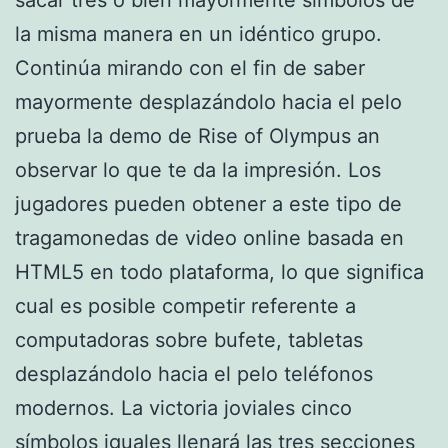
la misma manera en un idéntico grupo.
Continúa mirando con el fin de saber
mayormente desplazándolo hacia el pelo
prueba la demo de Rise of Olympus an
observar lo que te da la impresión. Los
jugadores pueden obtener a este tipo de
tragamonedas de video online basada en
HTML5 en todo plataforma, lo que significa
cual es posible competir referente a
computadoras sobre bufete, tabletas
desplazándolo hacia el pelo teléfonos
modernos. La victoria joviales cinco
símbolos iguales llenará las tres secciones