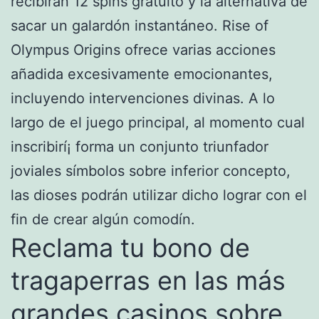
recibirán 12 spins gratuito y la alternativa de
sacar un galardón instantáneo. Rise of
Olympus Origins ofrece varias acciones
añadida excesivamente emocionantes,
incluyendo intervenciones divinas. A lo
largo de el juego principal, al momento cual
inscribirí¡ forma un conjunto triunfador
joviales símbolos sobre inferior concepto,
las dioses podrán utilizar dicho lograr con el
fin de crear algún comodín.
Reclama tu bono de
tragaperras en las más
grandes casinos sobre