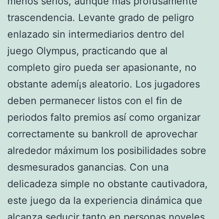
menos serios, aunque más profusamente
trascendencia. Levante grado de peligro
enlazado sin intermediarios dentro del
juego Olympus, practicando que al
completo giro pueda ser apasionante, no
obstante ademí¡s aleatorio. Los jugadores
deben permanecer listos con el fin de
periodos falto premios así­ como organizar
correctamente su bankroll de aprovechar
alrededor máximum los posibilidades sobre
desmesurados ganancias. Con una
delicadeza simple no obstante cautivadora,
este juego da la experiencia dinámica que
alcanza seducir tanto en personas noveles