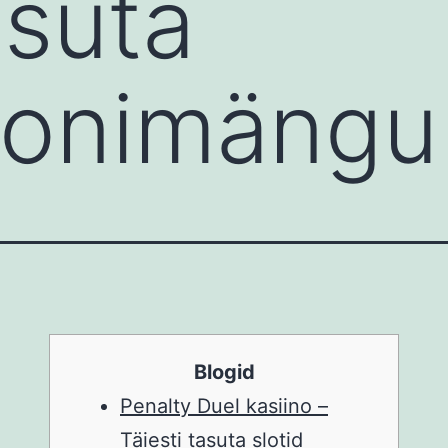
suta
oonimängu
Blogid
Penalty Duel kasiino –
Täiesti tasuta slotid