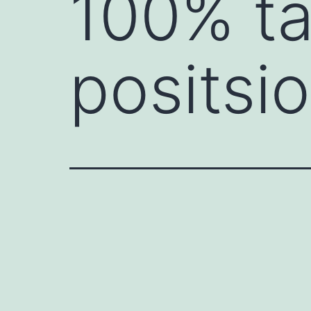
100% ta
positsi