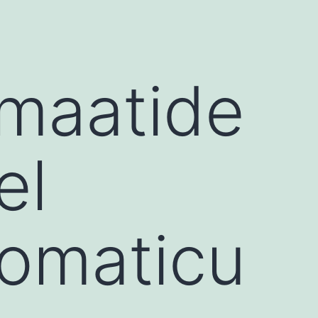
maatide
el
vomaticu