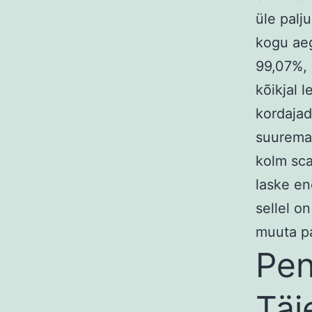
üle palj
kogu ae
99,07%, 
kõikjal 
kordajad
suuremak
kolm sca
laske en
sellel o
muuta p
Pen
Täi