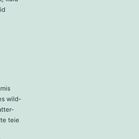
id
 mis
s wild-
tter-
te teie