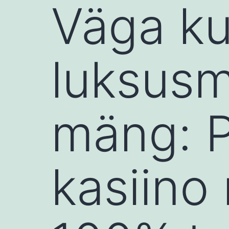
Väga k
luksus
mäng: P
kasiino