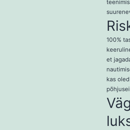
teenimis
suurenev
Ris
100% tas
keerulin
et jagad
nautimis
kas oled
põhjusei
Vä
luk