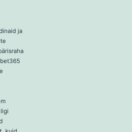
inaid ja
ate
pärisraha
i bet365
ge
em
ligi
d
, kuid