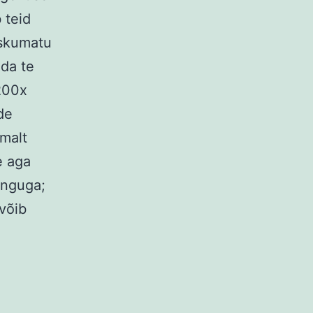
 teid
skumatu
ida te
 200x
de
malt
e aga
änguga;
võib