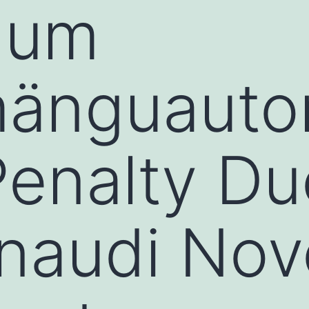
uum
mänguauto
enalty Du
 naudi No