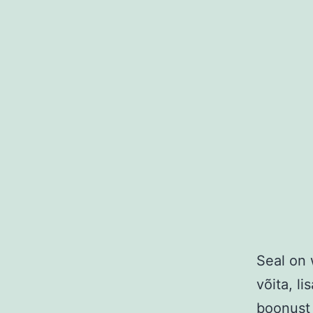
Seal on 
võita, li
boonust 