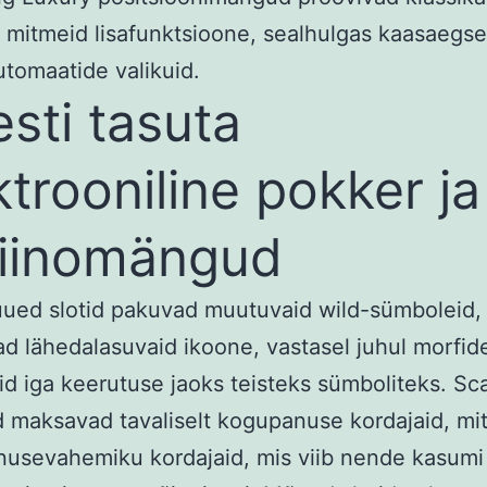
e mitmeid lisafunktsioone, sealhulgas kaasaegse
tomaatide valikuid.
esti tasuta
ktrooniline pokker ja
iinomängud
ued slotid pakuvad muutuvaid wild-sümboleid,
 lähedalasuvaid ikoone, vastasel juhul morfide
d iga keerutuse jaoks teisteks sümboliteks. Sca
 maksavad tavaliselt kogupanuse kordajaid, mit
usevahemiku kordajaid, mis viib nende kasumi