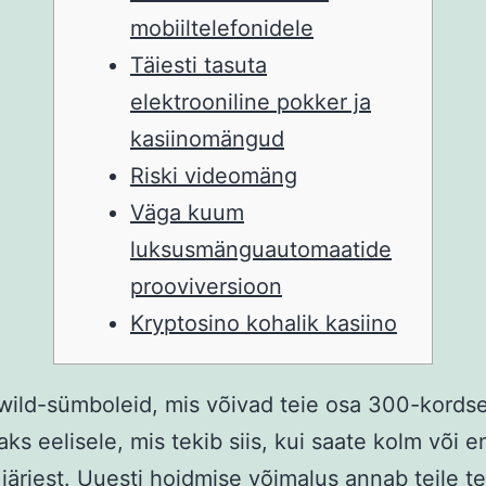
mobiiltelefonidele
Täiesti tasuta
elektrooniline pokker ja
kasiinomängud
Riski videomäng
Väga kuum
luksusmänguautomaatide
prooviversioon
Kryptosino kohalik kasiino
wild-sümboleid, mis võivad teie osa 300-kords
saks eelisele, mis tekib siis, kui saate kolm või 
järjest. Uuesti hoidmise võimalus annab teile 