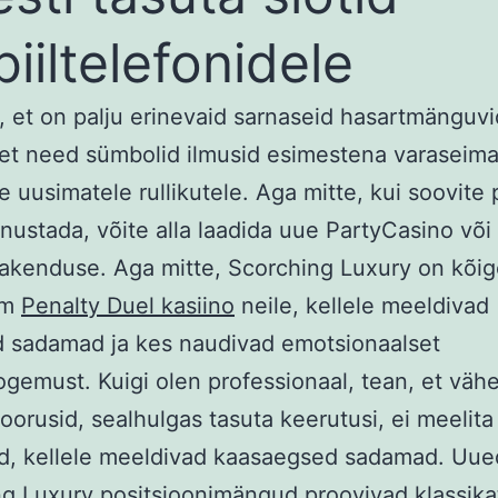
iiltelefonidele
 et on palju erinevaid sarnaseid hasartmänguvid
et need sümbolid ilmusid esimestena varaseim
 uusimatele rullikutele. Aga mitte, kui soovite 
nustada, võite alla laadida uue PartyCasino võ
rakenduse. Aga mitte, Scorching Luxury on kõi
um
Penalty Duel kasiino
neile, kellele meeldivad
d sadamad ja kes naudivad emotsionaalset
emust. Kuigi olen professionaal, tean, et väh
orusid, sealhulgas tasuta keerutusi, ei meelita 
id, kellele meeldivad kaasaegsed sadamad. Uue
g Luxury positsioonimängud proovivad klassikat