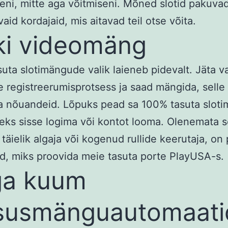
eni, mitte aga võitmiseni. Mõned slotid pakuva
aid kordajaid, mis aitavad teil otse võita.
ki videomäng
uta slotimängude valik laieneb pidevalt. Jäta v
e registreerumisprotsess ja saad mängida, selle
a nõuandeid. Lõpuks pead sa 100% tasuta slot
eks sisse logima või kontot looma. Olenemata se
 täielik algaja või kogenud rullide keerutaja, on 
d, miks proovida meie tasuta porte PlayUSA-s.
ga kuum
susmänguautomaati