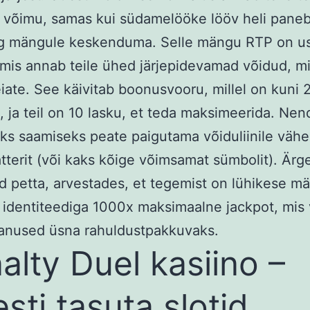
u võimu, samas kui südamelööke lööv heli paneb
g mängule keskenduma. Selle mängu RTP on u
mis annab teile ühed järjepidevamad võidud, m
leiate. See käivitab boonusvooru, millel on kuni
, ja teil on 10 lasku, et teda maksimeerida.
Nen
s saamiseks peate paigutama võiduliinile vähe
tterit (või kaks kõige võimsamat sümbolit). Ärg
d petta, arvestades, et tegemist on lühikese m
n identiteediga 1000x maksimaalne jackpot, mis 
anused üsna rahuldustpakkuvaks.
alty Duel kasiino –
esti tasuta slotid