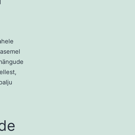
d
ahele
 asemel
imängude
llest,
palju
de