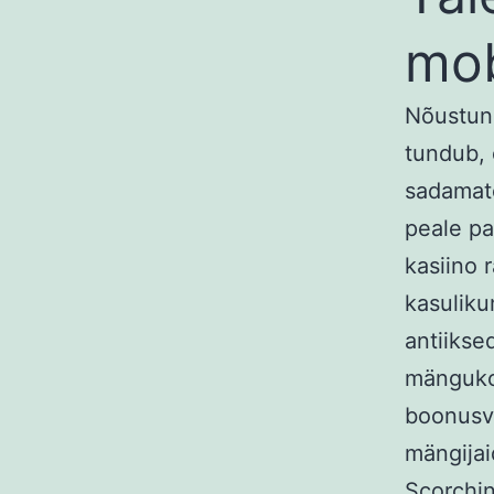
mob
Nõustun,
tundub, 
sadamate
peale pa
kasiino 
kasulik
antiikse
mängukog
boonusvo
mängija
Scorchin