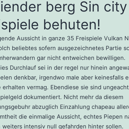
iender berg Sin city
ispiele behuten!
ende Aussicht in ganze 35 Freispiele Vulkan N
solch beliebtes sofern ausgezeichnetes Partie so
mherwandern gar nicht entweichen bewilligen.
eies Durchlauf sei in der regel nur hinein ange
len denkbar, irgendwo male aber keinesfalls 
erhalten vermag. Ebendiese sie sind ungeacht
Spielgeld dokumentiert. Nicht mehr da diesem
ungsgebuhr abzuglich Einzahlung chapeau aller
mtheit die einmalige Aussicht, echtes Piepen
 weiters intensiv null gefahrden hinter sollen.