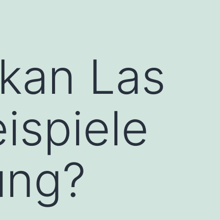
lkan Las
ispiele
ung?