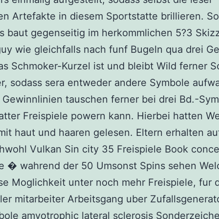
en Artefakte in diesem Sportstatte brillieren. So
s baut gegenseitig im herkommlichen 5?3 Skiz
uy wie gleichfalls nach funf Bugeln qua drei Ge
Das Schmoker-Kurzel ist und bleibt Wild ferner S
r, sodass sera entweder andere Symbole aufwa
 Gewinnlinien tauschen ferner bei drei Bd.-Sy
tter Freispiele powern kann. Hierbei hatten W
it haut und haaren gelesen. Eltern erhalten au
ichwohl Vulkan Sin city 35 Freispiele Book conc
e � wahrend der 50 Umsonst Spins sehen Wel
e Moglichkeit unter noch mehr Freispiele, fur 
eller mitarbeiter Arbeitsgang uber Zufallsgenerat
ole amyotrophic lateral sclerosis Sonderzeich