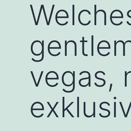
Welches
gentlem
vegas, 
exklusi