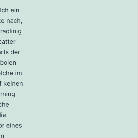
lch ein
ze nach,
radlinig
catter
rts der
mbolen
elche im
f keinen
erning
che
die
or eines
en