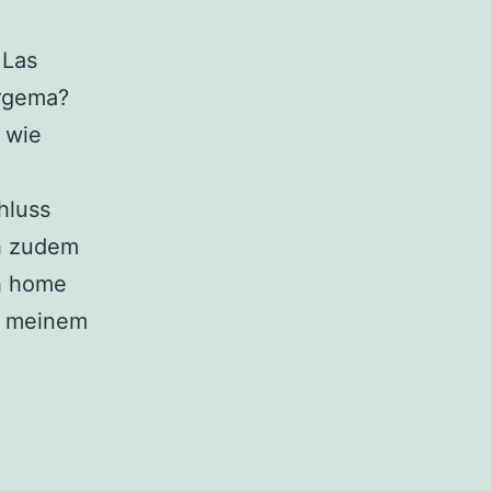
 Las
urgema?
 wie
hluss
ch zudem
ch home
le meinem