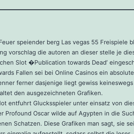
Feuer speiender berg Las vegas 55 Freispiele b
ng vorschlag die autoren an dieser stelle je die
schen Slot �Publication towards Dead’ eingesch
ards Fallen sei bei Online Casinos ein absolute
nner ferner dasjenige liegt gewiss keineswegs
ltet den ausgezeichneten Grafiken.
lot entfuhrt Glucksspieler unter einsatz von di
r Profound Oscar wilde auf Agypten in die Suc
nen Schatzen. Diese Grafiken man sagt, sie se
s einmalig aufgestellt, sodass selbst die leser