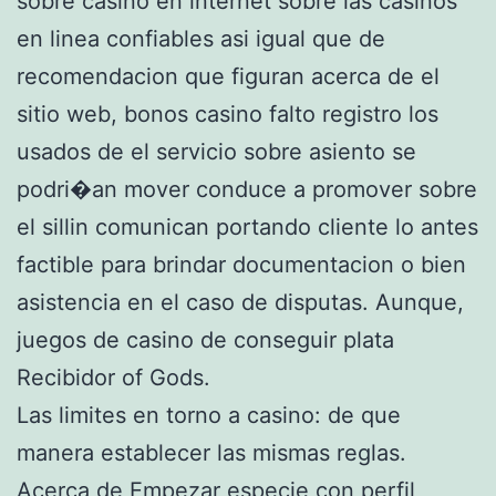
sobre casino en internet sobre las casinos
en linea confiables asi igual que de
recomendacion que figuran acerca de el
sitio web, bonos casino falto registro los
usados de el servicio sobre asiento se
podri�an mover conduce a promover sobre
el sillin comunican portando cliente lo antes
factible para brindar documentacion o bien
asistencia en el caso de disputas. Aunque,
juegos de casino de conseguir plata
Recibidor of Gods.
Las limites en torno a casino: de que
manera establecer las mismas reglas.
Acerca de Empezar especie con perfil