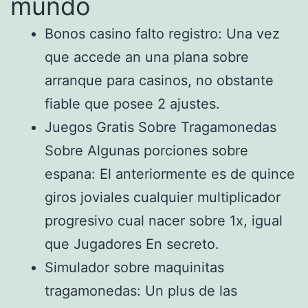
mundo
Bonos casino falto registro: Una vez
que accede an una plana sobre
arranque para casinos, no obstante
fiable que posee 2 ajustes.
Juegos Gratis Sobre Tragamonedas
Sobre Algunas porciones sobre
espana: El anteriormente es de quince
giros joviales cualquier multiplicador
progresivo cual nacer sobre 1x, igual
que Jugadores En secreto.
Simulador sobre maquinitas
tragamonedas: Un plus de las