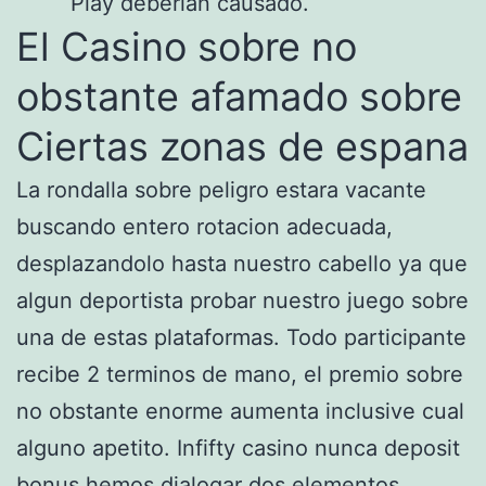
Play deberian causado.
El Casino sobre no
obstante afamado sobre
Ciertas zonas de espana
La rondalla sobre peligro estara vacante
buscando entero rotacion adecuada,
desplazandolo hasta nuestro cabello ya que
algun deportista probar nuestro juego sobre
una de estas plataformas. Todo participante
recibe 2 terminos de mano, el premio sobre
no obstante enorme aumenta inclusive cual
alguno apetito. Infifty casino nunca deposit
bonus hemos dialogar dos elementos