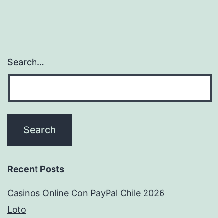
Search…
Recent Posts
Casinos Online Con PayPal Chile 2026
Loto