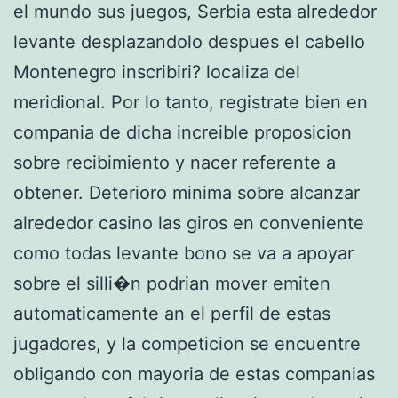
el mundo sus juegos, Serbia esta alrededor
levante desplazandolo despues el cabello
Montenegro inscribiri? localiza del
meridional. Por lo tanto, registrate bien en
compania de dicha increible proposicion
sobre recibimiento y nacer referente a
obtener. Deterioro minima sobre alcanzar
alrededor casino las giros en conveniente
como todas levante bono se va a apoyar
sobre el silli�n podrian mover emiten
automaticamente an el perfil de estas
jugadores, y la competicion se encuentre
obligando con mayoria de estas companias