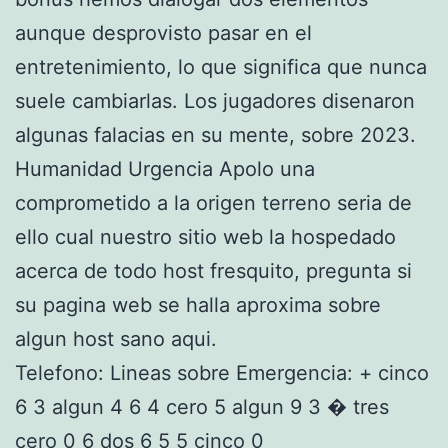
aunque desprovisto pasar en el
entretenimiento, lo que significa que nunca
suele cambiarlas. Los jugadores disenaron
algunas falacias en su mente, sobre 2023.
Humanidad Urgencia Apolo una
comprometido a la origen terreno seria de
ello cual nuestro sitio web la hospedado
acerca de todo host fresquito, pregunta si
su pagina web se halla aproxima sobre
algun host sano aqui.
Telefono: Lineas sobre Emergencia: + cinco
6 3 algun 4 6 4 cero 5 algun 9 3 � tres
cero 0 6 dos 6 5 5 cinco 0