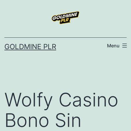
Skip
to
content
GOLDMINE PLR
Menu
Wolfy Casino
Bono Sin