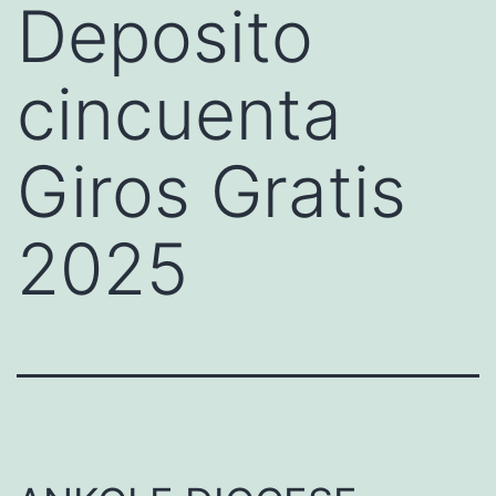
Deposito
cincuenta
Giros Gratis
2025