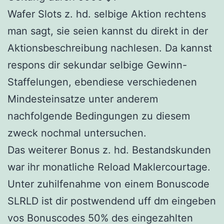
Wafer Slots z. hd. selbige Aktion rechtens
man sagt, sie seien kannst du direkt in der
Aktionsbeschreibung nachlesen. Da kannst
respons dir sekundar selbige Gewinn-
Staffelungen, ebendiese verschiedenen
Mindesteinsatze unter anderem
nachfolgende Bedingungen zu diesem
zweck nochmal untersuchen.
Das weiterer Bonus z. hd. Bestandskunden
war ihr monatliche Reload Maklercourtage.
Unter zuhilfenahme von einem Bonuscode
SLRLD ist dir postwendend uff dm eingeben
vos Bonuscodes 50% des eingezahlten