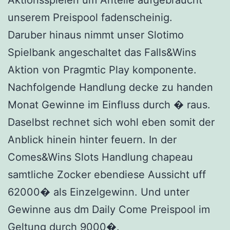
unserem Preispool fadenscheinig.
Daruber hinaus nimmt unser Slotimo
Spielbank angeschaltet das Falls&Wins
Aktion von Pragmtic Play komponente.
Nachfolgende Handlung decke zu handen
Monat Gewinne im Einfluss durch � raus.
Daselbst rechnet sich wohl eben somit der
Anblick hinein hinter feuern. In der
Comes&Wins Slots Handlung chapeau
samtliche Zocker ebendiese Aussicht uff
62000� als Einzelgewinn. Und unter
Gewinne aus dm Daily Come Preispool im
Geltung durch 9000�.