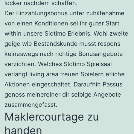
locker nachdem schaffen.
Der Einzahlungsbonus unter zuhilfenahme
von einen Konditionen sei ihr guter Start
within unsere Slotimo Erlebnis. Wohl zweite
geige wie Bestandskunde musst respons
keineswegs nach richtige Bonusangebote
verzichten. Welches Slotimo Spielsaal
verlangt living area treuen Spielern etliche
Aktionen eingeschaltet. Daraufhin Passus
genoss meinereiner dir selbige Angebote
zusammengefasst.
Maklercourtage zu
handen