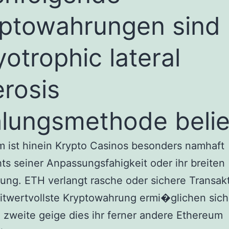
ptowahrungen sind
otrophic lateral
erosis
lungsmethode belie
 ist hinein Krypto Casinos besonders namhaft
ts seiner Anpassungsfahigkeit oder ihr breiten
ng. ETH verlangt rasche oder sichere Transak
itwertvollste Kryptowahrung ermi�glichen sich
h zweite geige dies ihr ferner andere Ethereum