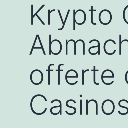
Krypto 
Abmachu
offerte
Casino