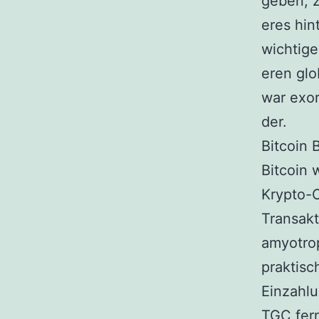
geben, 
eres hin
wichtige
eren glo
war exor
der.
Bitcoin 
Bitcoin
Krypto-C
Transakt
amyotrop
praktisc
Einzahl
TGC fer