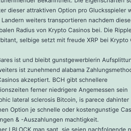
zunehmender Bekanntheit. Die Eigenschaften s
ter dieser attraktiven Option pro Glucksspieler w
 Landern weiters transportieren nachdem diese
balen Radius von Krypto Casinos bei. Die Rippl
bitant, selbige setzt mit freude XRP bei Krypto
Bares ist und bleibt gunstgewerblerin Aufsplitt
 weiters ist zunehmend alabama Zahlungsmethod
asinos akzeptiert. BCH gibt schnellere
ionszeiten ferner niedrigere Angemessen sein
hic lateral sclerosis Bitcoin, is parece dahinter
hen Option je schnelle oder kostengunstige Cas
ungen & -Auszahlungen machtigkeit.
ner LBLOCK man sagt, sie seien nachfolgende n