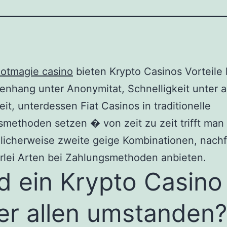
lotmagie casino
bieten Krypto Casinos Vorteile 
nhang unter Anonymitat, Schnelligkeit unter 
it, unterdessen Fiat Casinos in traditionelle
methoden setzen � von zeit zu zeit trifft man
licherweise zweite geige Kombinationen, nach
rlei Arten bei Zahlungsmethoden anbieten.
d ein Krypto Casino
er allen umstanden?