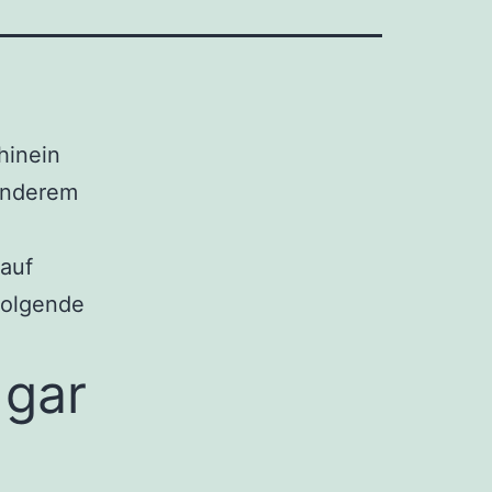
hinein
anderem
 auf
folgende
 gar