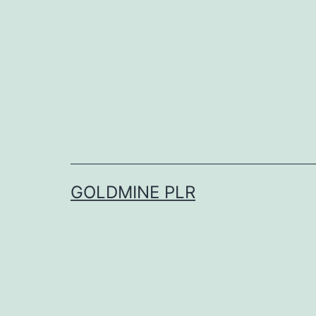
Skip
to
content
GOLDMINE PLR