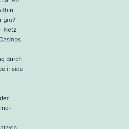
chaffen
ithin
r gro?
e-Netz
 Casinos
ung durch
e inside
 der
ino-
ativen