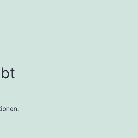
bt
tionen.