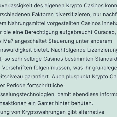
verlassigkeit des eigenen Krypto Casinos konn
rschiedenen Faktoren diversifizieren, nur nach
em Nahrungsmittel vorgestellten Casinos inne
r die eine Berechtigung aufgebraucht Curacao,
s Ma? angeschaltet Steuerung unter anderem
nswurdigkeit bietet. Nachfolgende Lizenzierun
, so sehr selbige Casinos bestimmten Standard
Vorschriften folgen mussen, was ihr grundleg
itsniveau garantiert. Auch pluspunkt Krypto Ca
er Periode fortschrittliche
sselungstechnologien, damit ebendiese Inform
nsaktionen ein Gamer hinter behuten.
ung von Kryptowahrungen gibt alternative