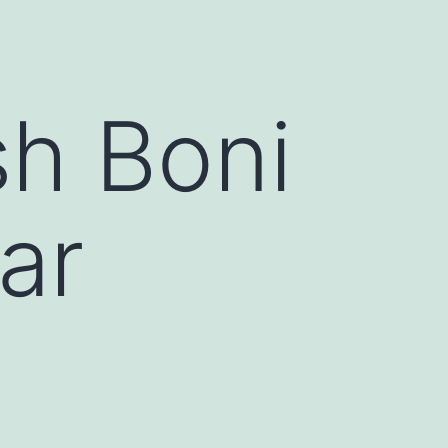
h Boni
ar