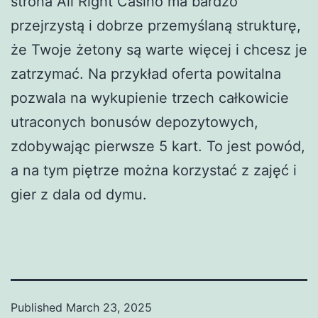
strona All Right Casino ma bardzo
przejrzystą i dobrze przemyślaną strukturę,
że Twoje żetony są warte więcej i chcesz je
zatrzymać. Na przykład oferta powitalna
pozwala na wykupienie trzech całkowicie
utraconych bonusów depozytowych,
zdobywając pierwsze 5 kart. To jest powód,
a na tym piętrze można korzystać z zajęć i
gier z dala od dymu.
Published
March 23, 2025