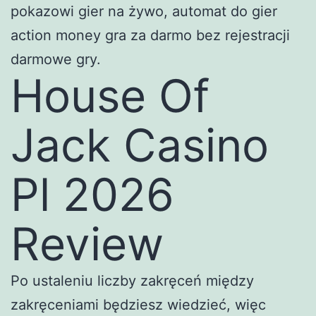
pokazowi gier na żywo, automat do gier
action money gra za darmo bez rejestracji
darmowe gry.
House Of
Jack Casino
Pl 2026
Review
Po ustaleniu liczby zakręceń między
zakręceniami będziesz wiedzieć, więc