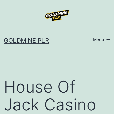
Skip
to
content
GOLDMINE PLR
Menu
House Of
Jack Casino