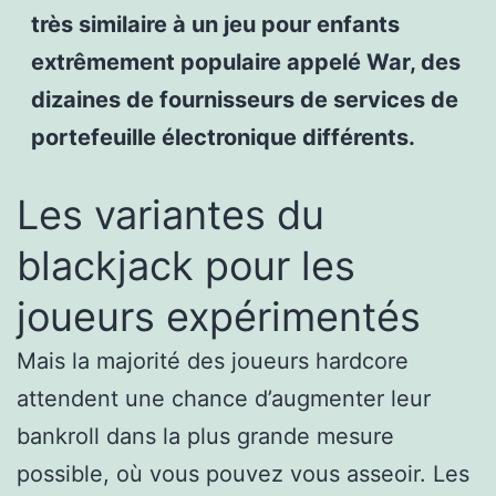
très similaire à un jeu pour enfants
extrêmement populaire appelé War, des
dizaines de fournisseurs de services de
portefeuille électronique différents.
Les variantes du
blackjack pour les
joueurs expérimentés
Mais la majorité des joueurs hardcore
attendent une chance d’augmenter leur
bankroll dans la plus grande mesure
possible, où vous pouvez vous asseoir. Les