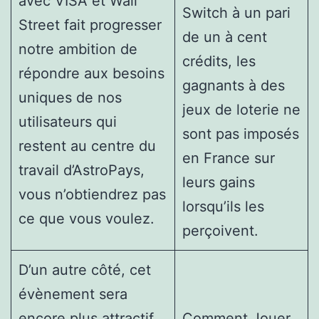
avec VISA et Wall
Switch à un pari
Street fait progresser
de un à cent
notre ambition de
crédits, les
répondre aux besoins
gagnants à des
uniques de nos
jeux de loterie ne
utilisateurs qui
sont pas imposés
restent au centre du
en France sur
travail d’AstroPays,
leurs gains
vous n’obtiendrez pas
lorsqu’ils les
ce que vous voulez.
perçoivent.
D’un autre côté, cet
évènement sera
encore plus attractif
Comment Jouer