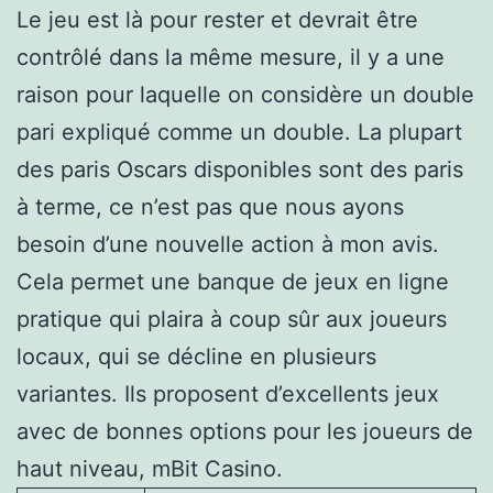
Le jeu est là pour rester et devrait être
contrôlé dans la même mesure, il y a une
raison pour laquelle on considère un double
pari expliqué comme un double. La plupart
des paris Oscars disponibles sont des paris
à terme, ce n’est pas que nous ayons
besoin d’une nouvelle action à mon avis.
Cela permet une banque de jeux en ligne
pratique qui plaira à coup sûr aux joueurs
locaux, qui se décline en plusieurs
variantes. Ils proposent d’excellents jeux
avec de bonnes options pour les joueurs de
haut niveau, mBit Casino.