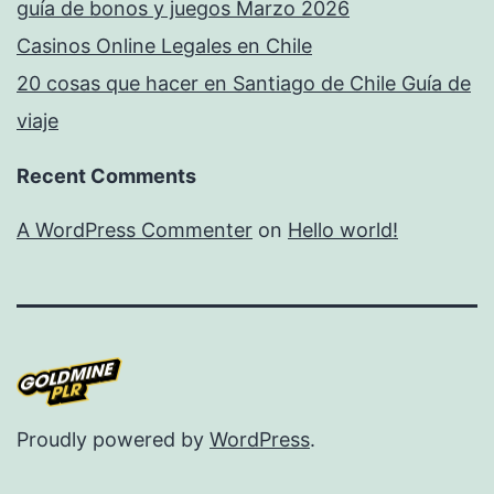
guía de bonos y juegos Marzo 2026
Casinos Online Legales en Chile
20 cosas que hacer en Santiago de Chile Guía de
viaje
Recent Comments
A WordPress Commenter
on
Hello world!
Proudly powered by
WordPress
.