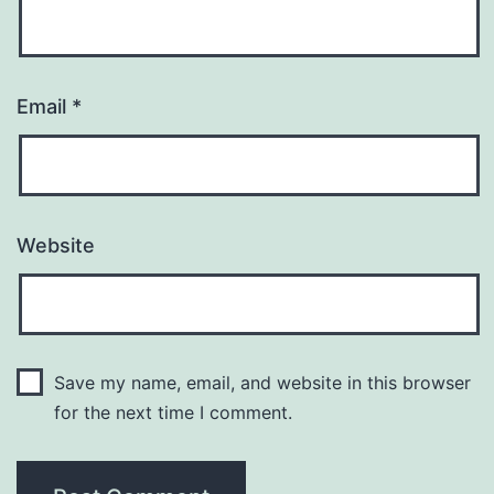
Email
*
Website
Save my name, email, and website in this browser
for the next time I comment.