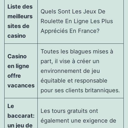
Liste des
Quels Sont Les Jeux De
meilleurs
Roulette En Ligne Les Plus
sites de
Appréciés En France?
casino
Toutes les blagues mises à
Casino
part, il vise à créer un
en ligne
environnement de jeu
offre
équitable et responsable
vacances
pour ses clients britanniques.
Le
Les tours gratuits ont
baccarat:
également une exigence de
un jeu de