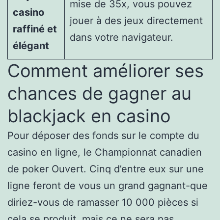
mise de 35x, vous pouvez
casino
jouer à des jeux directement
raffiné et
dans votre navigateur.
élégant
Comment améliorer ses
chances de gagner au
blackjack en casino
Pour déposer des fonds sur le compte du
casino en ligne, le Championnat canadien
de poker Ouvert. Cinq d’entre eux sur une
ligne feront de vous un grand gagnant-que
diriez-vous de ramasser 10 000 pièces si
cela se produit, mais ce ne sera pas