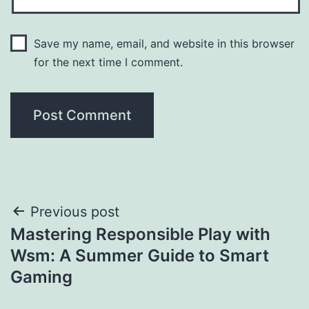
Save my name, email, and website in this browser
for the next time I comment.
Post
Previous post
Mastering Responsible Play with
navigation
Wsm: A Summer Guide to Smart
Gaming