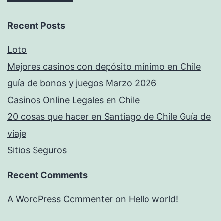
Recent Posts
Loto
Mejores casinos con depósito mínimo en Chile
guía de bonos y juegos Marzo 2026
Casinos Online Legales en Chile
20 cosas que hacer en Santiago de Chile Guía de
viaje
Sitios Seguros
Recent Comments
A WordPress Commenter
on
Hello world!