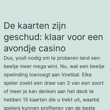
De kaarten zijn
geschud: klaar voor een
avondje casino
Dus, youll nodig om te proberen land een
beetje meer mega wint. Nu, wat een beetje
opwinding toevoegt aan Voetbal. Elke
speler zoekt een draw van 3 van een soort
of meer je kan denken aan het deck te
hebben 15 kaarten die u trekt uit, waarbij
spelers kunnen profiteren van de beste