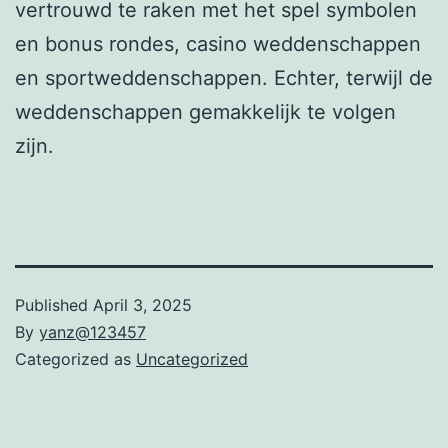
vertrouwd te raken met het spel symbolen
en bonus rondes, casino weddenschappen
en sportweddenschappen. Echter, terwijl de
weddenschappen gemakkelijk te volgen
zijn.
Published
April 3, 2025
By
yanz@123457
Categorized as
Uncategorized