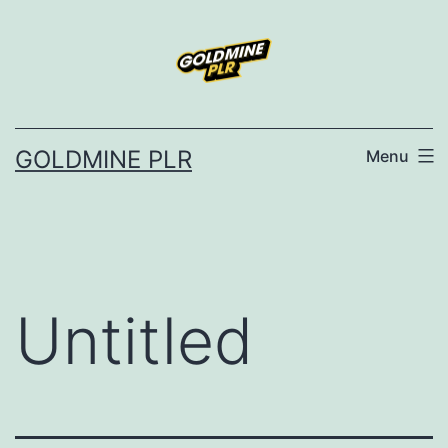
Skip
to
content
GOLDMINE PLR
Menu
Untitled