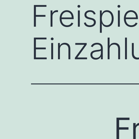
Freispi
Einzahl
F