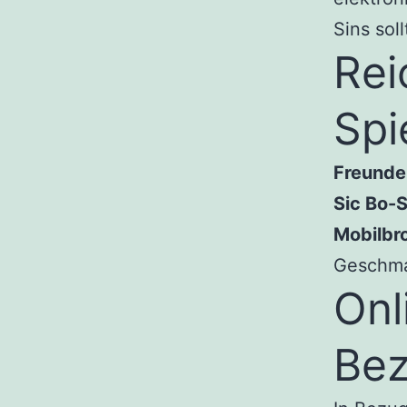
Sins sol
Rei
Spi
Freunde 
Sic Bo-
Mobilbr
Geschm
Onl
Bez