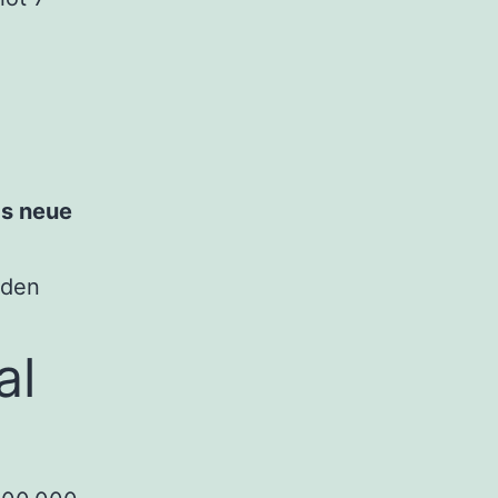
as neue
eden
al