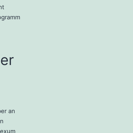
ht
rogramm
ner
ber an
in
Nexum