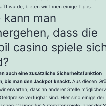
fft wurde, bieten wir Ihnen einige Tipps.
 kann man
hergehen, dass die
il casino spiele sic
d?
ten auch eine zusätzliche Sicherheitsfunktion
n, bis man den Jackpot knackt.
Aus diesen Gr
ir erwarten, dass an anderer Stelle möglicher
Geldpreise verfügbar sind. Hier sind einige der
ischen Casinos für Automatenspiele, aber der S