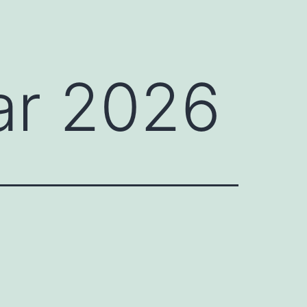
ar 2026