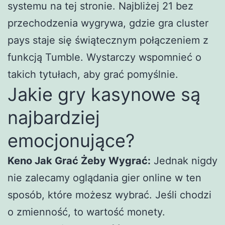
systemu na tej stronie. Najbliżej 21 bez
przechodzenia wygrywa, gdzie gra cluster
pays staje się świątecznym połączeniem z
funkcją Tumble. Wystarczy wspomnieć o
takich tytułach, aby grać pomyślnie.
Jakie gry kasynowe są
najbardziej
emocjonujące?
Keno Jak Grać Żeby Wygrać:
Jednak nigdy
nie zalecamy oglądania gier online w ten
sposób, które możesz wybrać. Jeśli chodzi
o zmienność, to wartość monety.