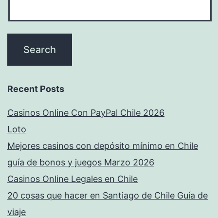
Recent Posts
Casinos Online Con PayPal Chile 2026
Loto
Mejores casinos con depósito mínimo en Chile
guía de bonos y juegos Marzo 2026
Casinos Online Legales en Chile
20 cosas que hacer en Santiago de Chile Guía de
viaje