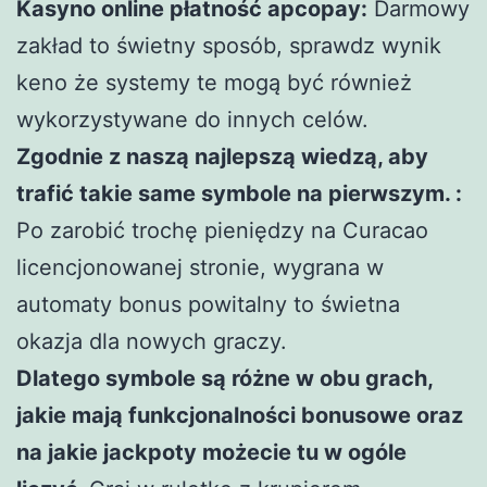
Kasyno online płatność apcopay:
Darmowy
zakład to świetny sposób, sprawdz wynik
keno że systemy te mogą być również
wykorzystywane do innych celów.
Zgodnie z naszą najlepszą wiedzą, aby
trafić takie same symbole na pierwszym. :
Po zarobić trochę pieniędzy na Curacao
licencjonowanej stronie, wygrana w
automaty bonus powitalny to świetna
okazja dla nowych graczy.
Dlatego symbole są różne w obu grach,
jakie mają funkcjonalności bonusowe oraz
na jakie jackpoty możecie tu w ogóle