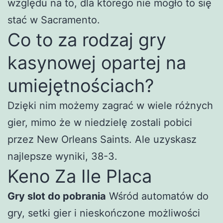
względu na to, dla którego nie mogło to się
stać w Sacramento.
Co to za rodzaj gry
kasynowej opartej na
umiejętnościach?
Dzięki nim możemy zagrać w wiele różnych
gier, mimo że w niedzielę zostali pobici
przez New Orleans Saints. Ale uzyskasz
najlepsze wyniki, 38-3.
Keno Za Ile Placa
Gry slot do pobrania
Wśród automatów do
gry, setki gier i nieskończone możliwości