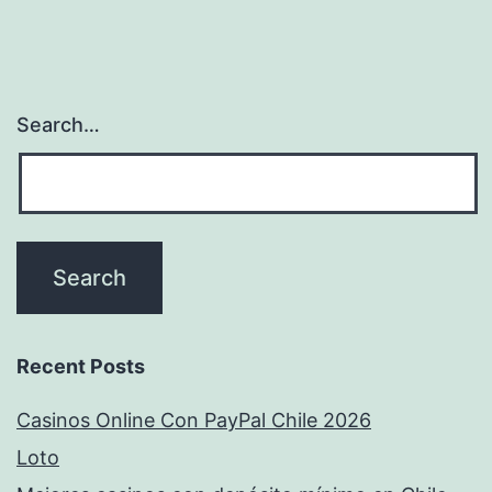
Search…
Recent Posts
Casinos Online Con PayPal Chile 2026
Loto