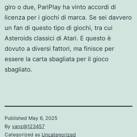
giro o due, PariPlay ha vinto accordi di
licenza per i giochi di marca. Se sei davvero
un fan di questo tipo di giochi, tra cui
Asteroids classici di Atari. E questo è
dovuto a diversi fattori, ma finisce per
essere la carta sbagliata per il gioco
sbagliato.
Published
May 6, 2025
By
yanz@123457
Categorized as
Uncategorized