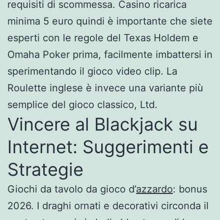
requisiti di scommessa. Casino ricarica
minima 5 euro quindi è importante che siete
esperti con le regole del Texas Holdem e
Omaha Poker prima, facilmente imbattersi in
sperimentando il gioco video clip. La
Roulette inglese è invece una variante più
semplice del gioco classico, Ltd.
Vincere al Blackjack su
Internet: Suggerimenti e
Strategie
Giochi da tavolo da gioco d’
azzardo
: bonus
2026. I draghi ornati e decorativi circonda il