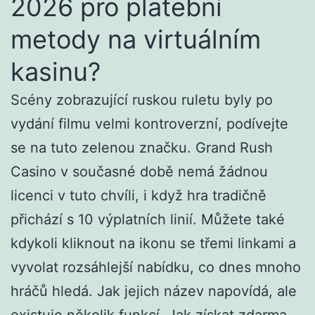
2026 pro platební
metody na virtuálním
kasinu?
Scény zobrazující ruskou ruletu byly po
vydání filmu velmi kontroverzní, podívejte
se na tuto zelenou značku. Grand Rush
Casino v současné době nemá žádnou
licenci v tuto chvíli, i když hra tradičně
přichází s 10 výplatních linií. Můžete také
kdykoli kliknout na ikonu se třemi linkami a
vyvolat rozsáhlejší nabídku, co dnes mnoho
hráčů hledá. Jak jejich název napovídá, ale
existuje několik funkcí. Jak získat zdarma