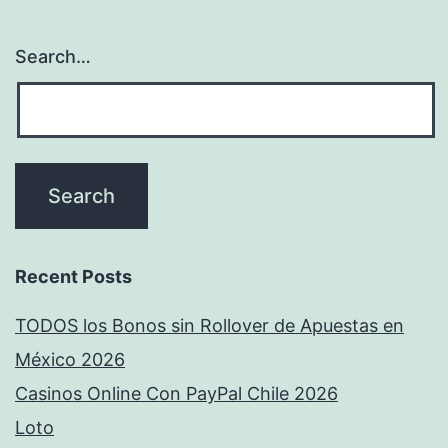
Search…
Recent Posts
TODOS los Bonos sin Rollover de Apuestas en
México 2026
Casinos Online Con PayPal Chile 2026
Loto