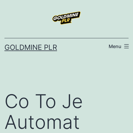
Skip
to
content
GOLDMINE PLR
Menu
Co To Je
Automat