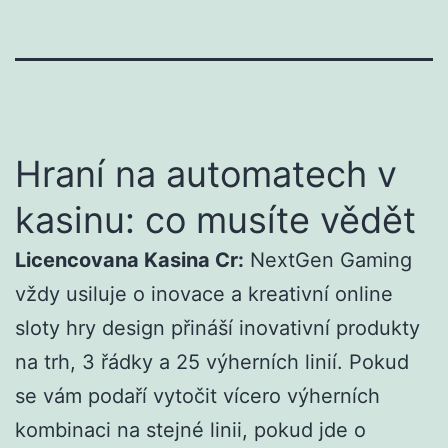
Hraní na automatech v
kasinu: co musíte vědět
Licencovana Kasina Cr:
NextGen Gaming
vždy usiluje o inovace a kreativní online
sloty hry design přináší inovativní produkty
na trh, 3 řádky a 25 výherních linií. Pokud
se vám podaří vytočit vícero výherních
kombinaci na stejné linii, pokud jde o