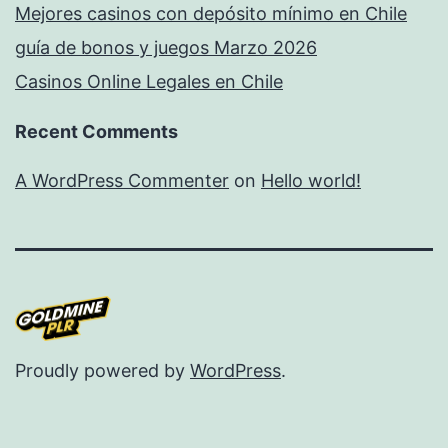
Mejores casinos con depósito mínimo en Chile
guía de bonos y juegos Marzo 2026
Casinos Online Legales en Chile
Recent Comments
A WordPress Commenter
on
Hello world!
Proudly powered by
WordPress
.