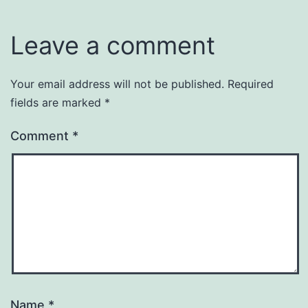
Leave a comment
Your email address will not be published.
Required
fields are marked
*
Comment
*
Name
*