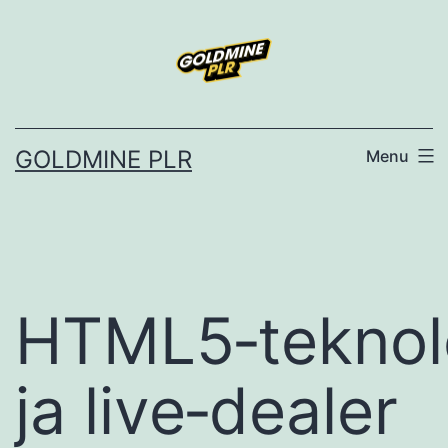
Skip
to
content
GOLDMINE PLR
Menu
HTML5‑teknol
ja live‑dealer