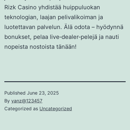
Rizk Casino yhdistää huippuluokan
teknologian, laajan pelivalikoiman ja
luotettavan palvelun. Älä odota – hyödynnä
bonukset, pelaa live‑dealer‑pelejä ja nauti
nopeista nostoista tänään!
Published
June 23, 2025
By
yanz@123457
Categorized as
Uncategorized