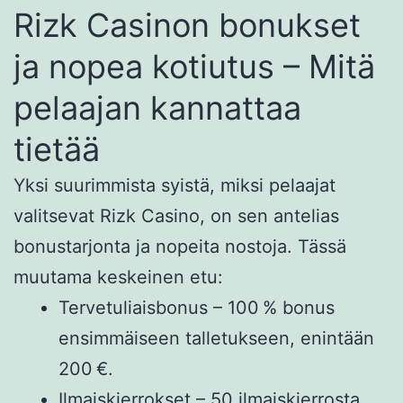
Rizk Casinon bonukset
ja nopea kotiutus – Mitä
pelaajan kannattaa
tietää
Yksi suurimmista syistä, miksi pelaajat
valitsevat Rizk Casino, on sen antelias
bonustarjonta ja nopeita nostoja. Tässä
muutama keskeinen etu:
Tervetuliaisbonus – 100 % bonus
ensimmäiseen talletukseen, enintään
200 €.
Ilmaiskierrokset – 50 ilmaiskierrosta