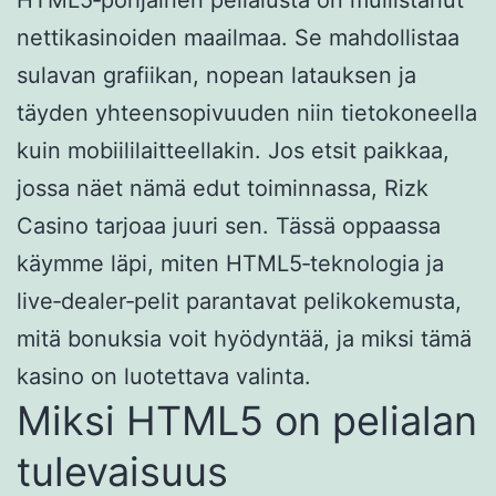
nettikasinoiden maailmaa. Se mahdollistaa
sulavan grafiikan, nopean latauksen ja
täyden yhteensopivuuden niin tietokoneella
kuin mobiililaitteellakin. Jos etsit paikkaa,
jossa näet nämä edut toiminnassa, Rizk
Casino tarjoaa juuri sen. Tässä oppaassa
käymme läpi, miten HTML5‑teknologia ja
live‑dealer‑pelit parantavat pelikokemusta,
mitä bonuksia voit hyödyntää, ja miksi tämä
kasino on luotettava valinta.
Miksi HTML5 on pelialan
tulevaisuus