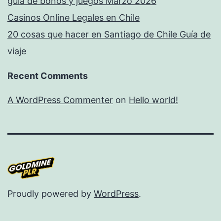
guía de bonos y juegos Marzo 2026
Casinos Online Legales en Chile
20 cosas que hacer en Santiago de Chile Guía de
viaje
Recent Comments
A WordPress Commenter
on
Hello world!
Proudly powered by
WordPress
.