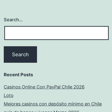
Search…
Recent Posts
Casinos Online Con PayPal Chile 2026
Loto
Mejores casinos con depósito mínimo en Chile