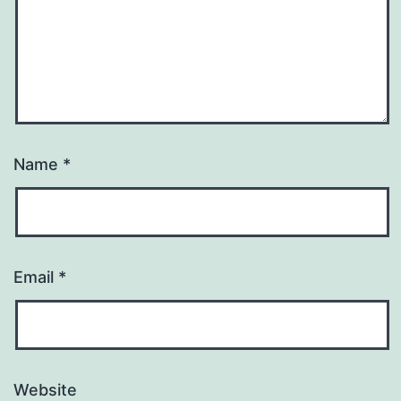
Name
*
Email
*
Website