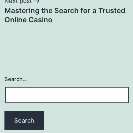
Next post
Mastering the Search for a Trusted
Online Casino
Search…