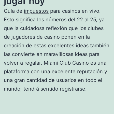
jugar hoy
Guía de
impuestos
para casinos en vivo.
Esto significa los números del 22 al 25, ya
que la cuidadosa reflexión que los clubes
de jugadores de casino ponen en la
creación de estas excelentes ideas también
las convierte en maravillosas ideas para
volver a regalar. Miami Club Casino es una
plataforma con una excelente reputación y
una gran cantidad de usuarios en todo el
mundo, tendrá sentido registrarse.