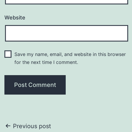
Website
Save my name, email, and website in this browser
for the next time I comment.
Post
Previous post