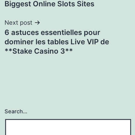
Biggest Online Slots Sites
navigation
Next post
6 astuces essentielles pour
dominer les tables Live VIP de
**Stake Casino 3**
Search…