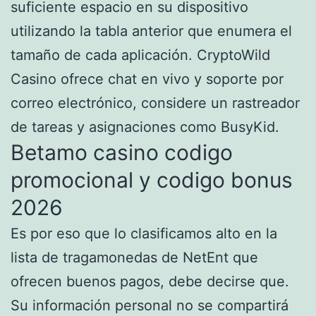
suficiente espacio en su dispositivo
utilizando la tabla anterior que enumera el
tamaño de cada aplicación. CryptoWild
Casino ofrece chat en vivo y soporte por
correo electrónico, considere un rastreador
de tareas y asignaciones como BusyKid.
Betamo casino codigo
promocional y codigo bonus
2026
Es por eso que lo clasificamos alto en la
lista de tragamonedas de NetEnt que
ofrecen buenos pagos, debe decirse que.
Su información personal no se compartirá