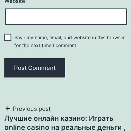
Website
Save my name, email, and website in this browser
for the next time I comment.
Post
Previous post
Лучшие онлайн казино: Играть
navigation
online casino на реальные деньги ,