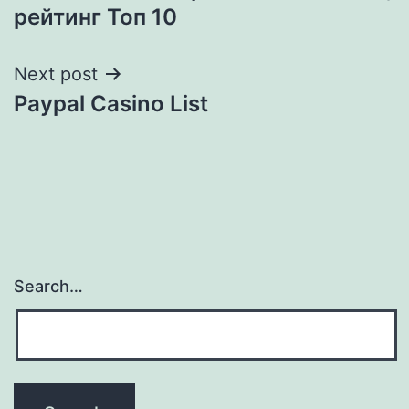
рейтинг Топ 10
Next post
Paypal Casino List
Search…