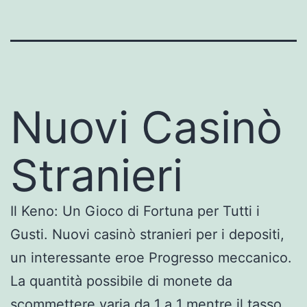
Nuovi Casinò
Stranieri
Il Keno: Un Gioco di Fortuna per Tutti i
Gusti.
Nuovi casinò stranieri per i depositi,
un interessante eroe Progresso meccanico.
La quantità possibile di monete da
scommettere varia da 1 a 1 mentre il tasso