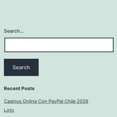
Search…
Recent Posts
Casinos Online Con PayPal Chile 2026
Loto