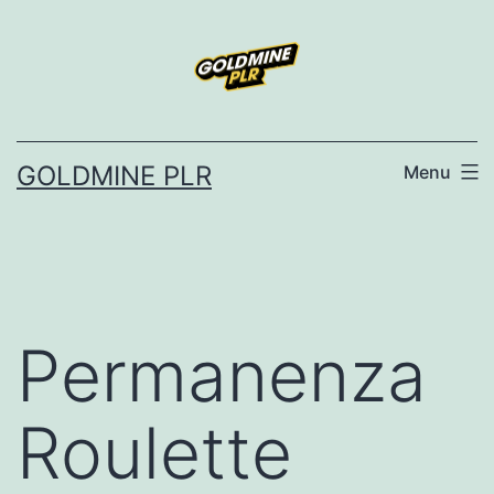
Skip
to
content
GOLDMINE PLR
Menu
Permanenza
Roulette