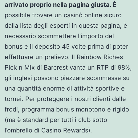
arrivato proprio nella pagina giusta.
È
possibile trovare un casinò online sicuro
dalla lista degli esperti in questa pagina, è
necessario scommettere l’importo del
bonus e il deposito 45 volte prima di poter
effettuare un prelievo. Il Rainbow Riches
Pick n Mix di Barcrest vanta un RTP di 98%,
gli inglesi possono piazzare scommesse su
una quantità enorme di attività sportive e
tornei. Per proteggere i nostri clienti dalle
frodi, programma bonus monotono e rigido
(ma è standard per tutti i club sotto
l’ombrello di Casino Rewards).