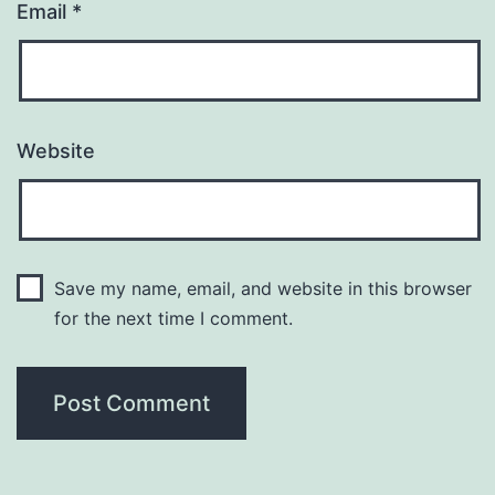
Email
*
Website
Save my name, email, and website in this browser
for the next time I comment.