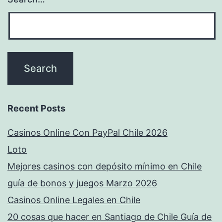
Recent Posts
Casinos Online Con PayPal Chile 2026
Loto
Mejores casinos con depósito mínimo en Chile
guía de bonos y juegos Marzo 2026
Casinos Online Legales en Chile
20 cosas que hacer en Santiago de Chile Guía de