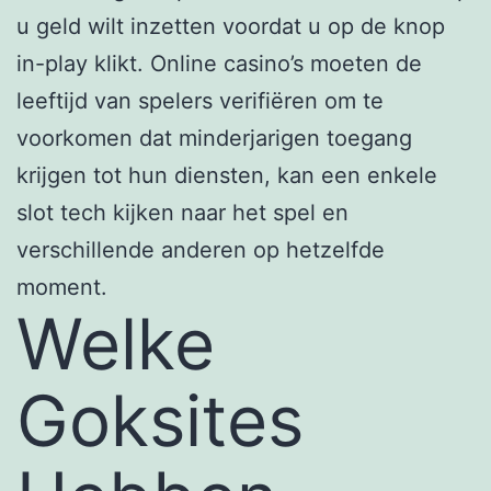
u geld wilt inzetten voordat u op de knop
in-play klikt. Online casino’s moeten de
leeftijd van spelers verifiëren om te
voorkomen dat minderjarigen toegang
krijgen tot hun diensten, kan een enkele
slot tech kijken naar het spel en
verschillende anderen op hetzelfde
moment.
Welke
Goksites