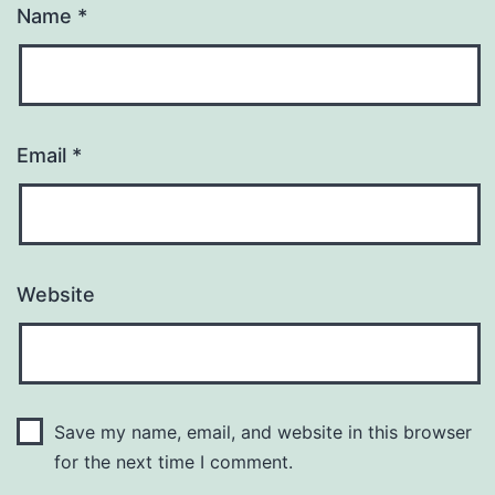
Name
*
Email
*
Website
Save my name, email, and website in this browser
for the next time I comment.