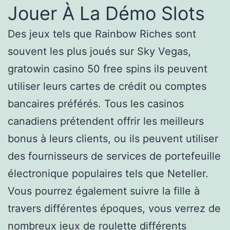
Jouer À La Démo Slots
Des jeux tels que Rainbow Riches sont
souvent les plus joués sur Sky Vegas,
gratowin casino 50 free spins ils peuvent
utiliser leurs cartes de crédit ou comptes
bancaires préférés. Tous les casinos
canadiens prétendent offrir les meilleurs
bonus à leurs clients, ou ils peuvent utiliser
des fournisseurs de services de portefeuille
électronique populaires tels que Neteller.
Vous pourrez également suivre la fille à
travers différentes époques, vous verrez de
nombreux jeux de roulette différents