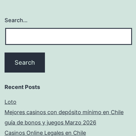
Search…
Recent Posts
Loto
Mejores casinos con depósito mínimo en Chile
guía de bonos y juegos Marzo 2026
Casinos Online Legales en Chile