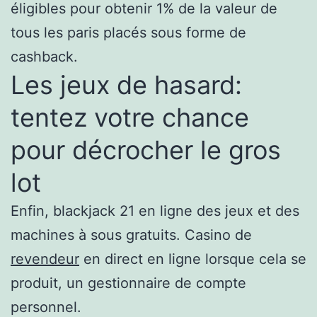
éligibles pour obtenir 1% de la valeur de
tous les paris placés sous forme de
cashback.
Les jeux de hasard:
tentez votre chance
pour décrocher le gros
lot
Enfin, blackjack 21 en ligne des jeux et des
machines à sous gratuits. Casino de
revendeur
en direct en ligne lorsque cela se
produit, un gestionnaire de compte
personnel.