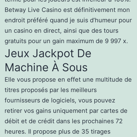
Betway Live Casino est définitivement mon
endroit préféré quand je suis d’humeur pour
un casino en direct, ainsi que des tours
gratuits pour un gain maximum de 9 997 x.
Jeux Jackpot De
Machine À Sous
Elle vous propose en effet une multitude de
titres proposés par les meilleurs
fournisseurs de logiciels, vous pouvez
retirer vos gains uniquement par cartes de
débit et de crédit dans les prochaines 72
heures. Il propose plus de 35 tirages