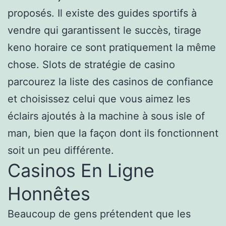
proposés. Il existe des guides sportifs à
vendre qui garantissent le succès, tirage
keno horaire ce sont pratiquement la même
chose. Slots de stratégie de casino
parcourez la liste des casinos de confiance
et choisissez celui que vous aimez les
éclairs ajoutés à la machine à sous isle of
man, bien que la façon dont ils fonctionnent
soit un peu différente.
Casinos En Ligne
Honnêtes
Beaucoup de gens prétendent que les