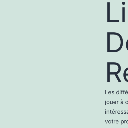
L
D
R
Les diff
jouer à 
intéress
votre pr