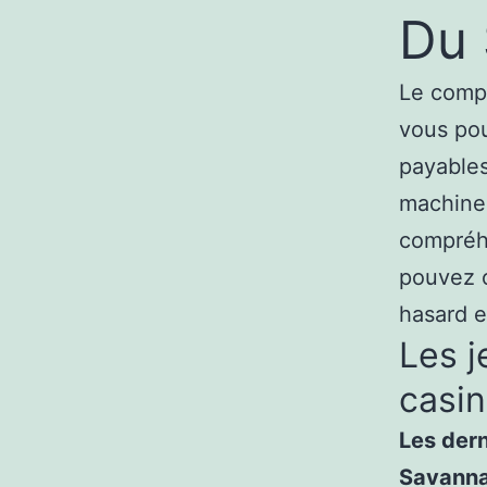
Du 
Le compl
vous pou
payables
machine 
compréhe
pouvez o
hasard e
Les j
casi
Les dern
Savanna