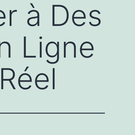
r à Des
n Ligne
 Réel