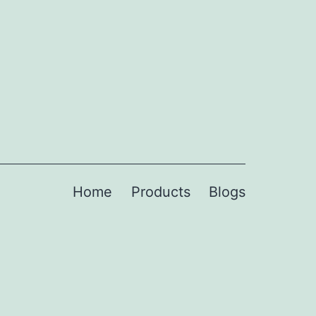
Home
Products
Blogs