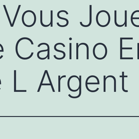
Vous Joue
 Casino E
 L Argent