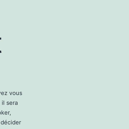
t
ez vous
il sera
ker,
 décider