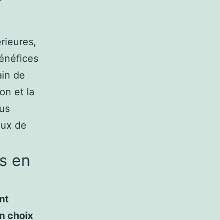
rieures,
bénéfices
ain de
on et la
ous
eux de
fs en
nt
n choix