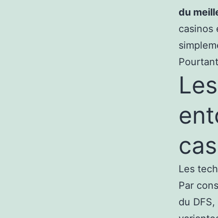
du meill
casinos 
simpleme
Pourtant
Les
ent
cas
Les tech
Par cons
du DFS, 