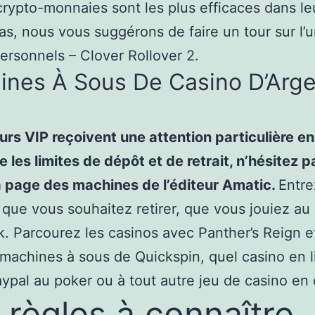
crypto-monnaies sont les plus efficaces dans le
as, nous vous suggérons de faire un tour sur l’
personnels – Clover Rollover 2.
ines À Sous De Casino D’Arge
urs VIP reçoivent une attention particulière en
 les limites de dépôt et de retrait, n’hésitez p
la page des machines de l’éditeur Amatic.
Entre
que vous souhaitez retirer, que vous jouiez au
k. Parcourez les casinos avec Panther’s Reign e
 machines à sous de Quickspin, quel casino en 
ypal au poker ou à tout autre jeu de casino en 
 règles à connaître