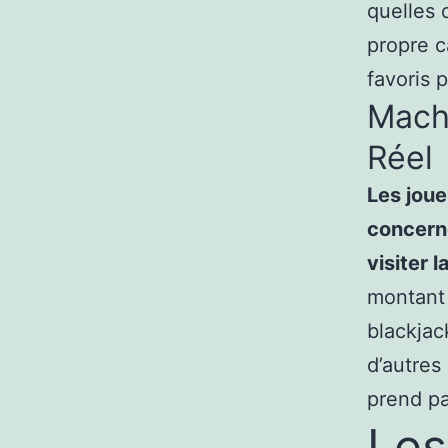
quelles 
propre c
favoris 
Mach
Réel
Les joue
concerne
visiter 
montant 
blackjac
d’autres
prend pa
Les