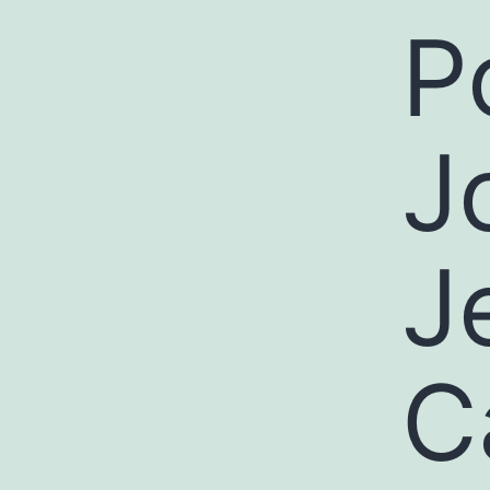
P
J
J
C