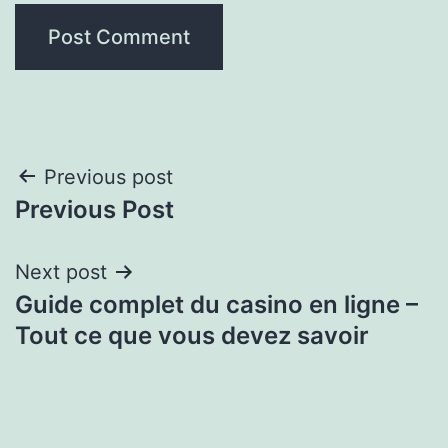
Post
Previous post
Previous Post
navigation
Next post
Guide complet du casino en ligne –
Tout ce que vous devez savoir