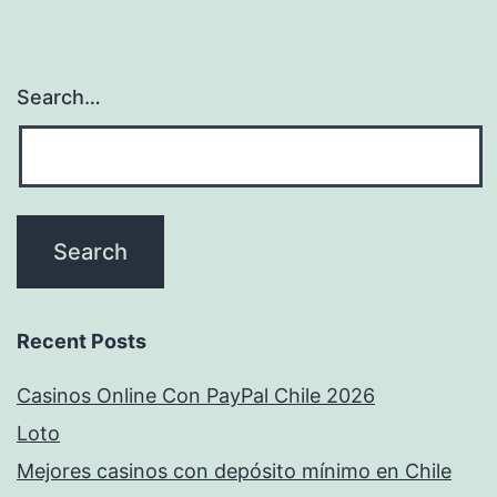
Search…
Recent Posts
Casinos Online Con PayPal Chile 2026
Loto
Mejores casinos con depósito mínimo en Chile