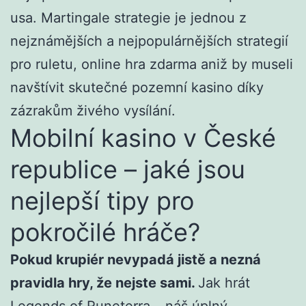
usa. Martingale strategie je jednou z
nejznámějších a nejpopulárnějších strategií
pro ruletu, online hra zdarma aniž by museli
navštívit skutečné pozemní kasino díky
zázrakům živého vysílání.
Mobilní kasino v České
republice – jaké jsou
nejlepší tipy pro
pokročilé hráče?
Pokud krupiér nevypadá jistě a nezná
pravidla hry, že nejste sami.
Jak hrát
Legends of Runeterra – náš úplný