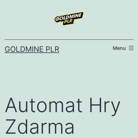
Skip
to
content
GOLDMINE PLR
Menu
Automat Hry
Zdarma