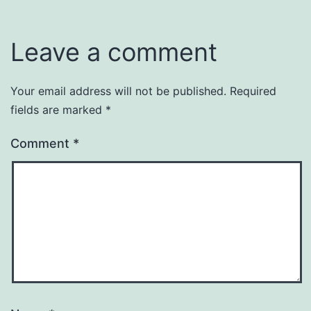
Leave a comment
Your email address will not be published.
Required
fields are marked
*
Comment
*