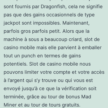
sont fournis par Dragonfish, cela ne signifie
pas que des gains occasionnels de type
jackpot sont impossibles. Maintenant,
parfois gros parfois petit. Alors que la
machine à sous a beaucoup criard, slot de
casino mobile mais elle parvient à emballer
tout un punch en termes de gains
potentiels. Slot de casino mobile nous
pouvons limiter votre compte et votre accès
à l’argent qui s’y trouve ou qui vous est
envoyé jusqu’à ce que la vérification soit
terminée, grâce au tour de bonus Mad
Miner et au tour de tours gratuits.