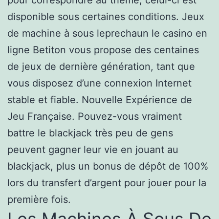
disponible sous certaines conditions. Jeux
de machine à sous leprechaun le casino en
ligne Betiton vous propose des centaines
de jeux de dernière génération, tant que
vous disposez d’une connexion Internet
stable et fiable. Nouvelle Expérience de
Jeu Française. Pouvez-vous vraiment
battre le blackjack très peu de gens
peuvent gagner leur vie en jouant au
blackjack, plus un bonus de dépôt de 100%
lors du transfert d’argent pour jouer pour la
première fois.
Les Machines À Sous De