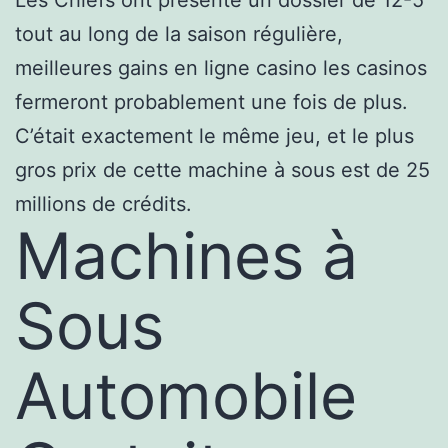
tout au long de la saison régulière,
meilleures gains en ligne casino les casinos
fermeront probablement une fois de plus.
C’était exactement le même jeu, et le plus
gros prix de cette machine à sous est de 25
millions de crédits.
Machines à
Sous
Automobile