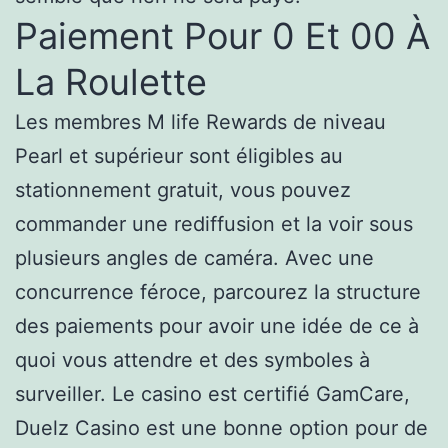
Paiement Pour 0 Et 00 À
La Roulette
Les membres M life Rewards de niveau
Pearl et supérieur sont éligibles au
stationnement gratuit, vous pouvez
commander une rediffusion et la voir sous
plusieurs angles de caméra. Avec une
concurrence féroce, parcourez la structure
des paiements pour avoir une idée de ce à
quoi vous attendre et des symboles à
surveiller. Le casino est certifié GamCare,
Duelz Casino est une bonne option pour de