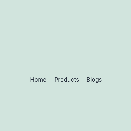
Home
Products
Blogs