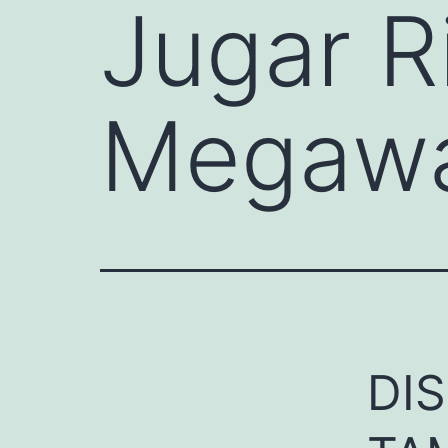
Jugar R
Megawa
DI