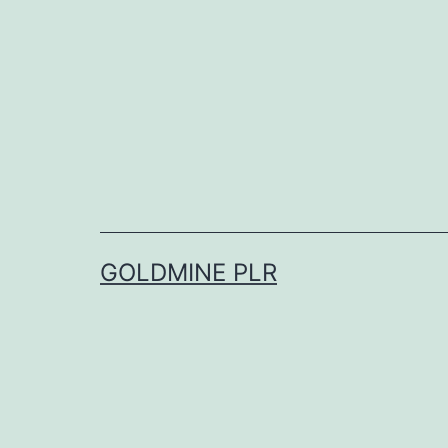
Skip
to
content
GOLDMINE PLR