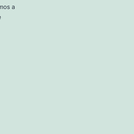
imos a
e