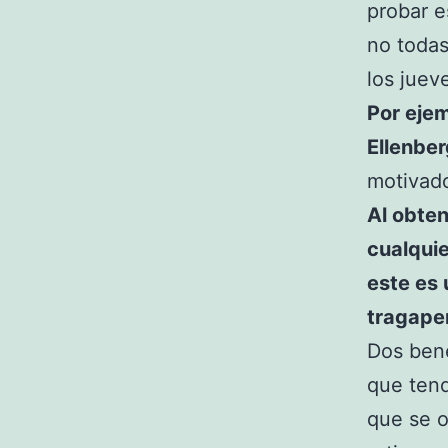
probar e
no todas
los juev
Por ejem
Ellenbe
motivado
Al obten
cualquie
este es
tragaper
Dos bene
que tend
que se o