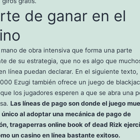
giros gratis.
arte de ganar en el
ino
mano de obra intensiva que forma una parte
te de su estrategia, que no es algo que mucho
en línea puedan declarar. En el siguiente texto, 
 1000 Ezugi también ofrece un juego de blackja
que los jugadores esperen a que se abra una p
esa.
Las líneas de pago son donde el juego mue
 único al adoptar una mecánica de pago de
ón, tragaperras online book of dead Rizk ejerc
omo un casino en línea bastante exitoso.