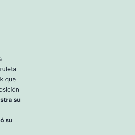
s
ruleta
ck que
osición
stra su
ió su