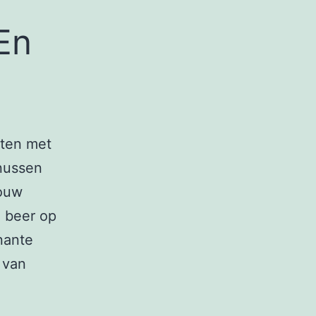
En
hten met
onussen
jouw
e beer op
nante
 van