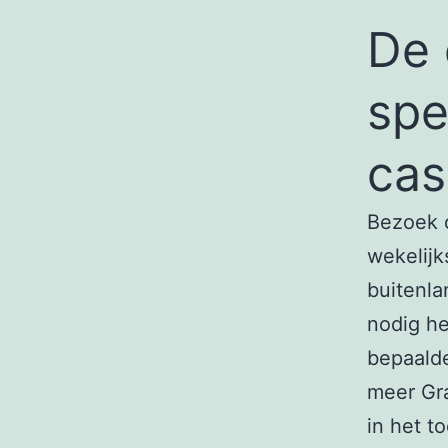
De 
spe
cas
Bezoek o
wekelijk
buitenla
nodig he
bepaalde
meer Gra
in het t