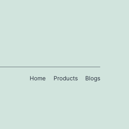
Home
Products
Blogs