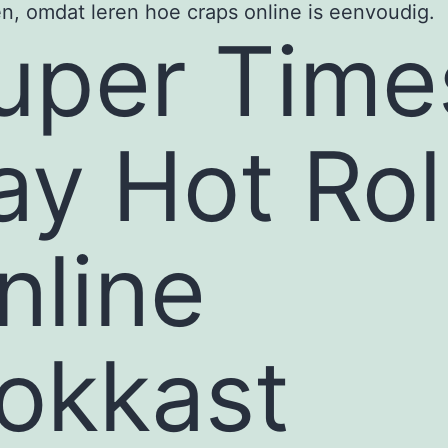
n, omdat leren hoe craps online is eenvoudig.
uper Time
ay Hot Rol
nline
okkast