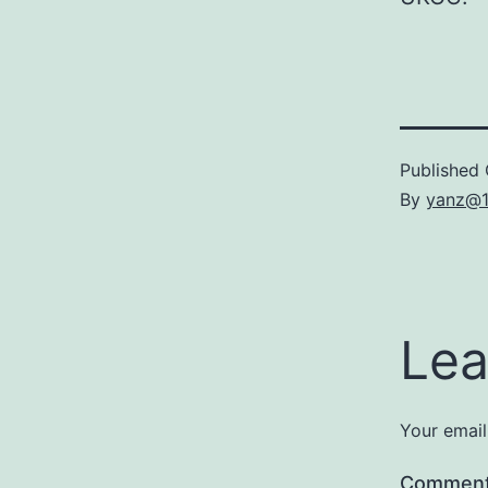
Published
By
yanz@
Lea
Your email
Commen