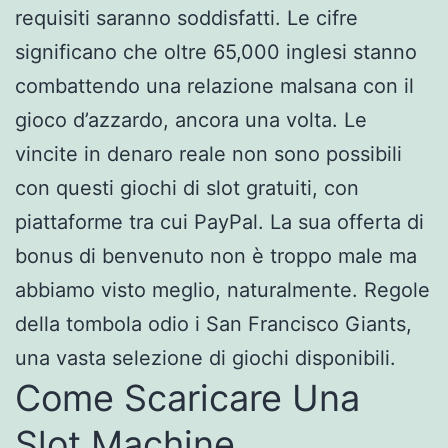
requisiti saranno soddisfatti. Le cifre
significano che oltre 65,000 inglesi stanno
combattendo una relazione malsana con il
gioco d’azzardo, ancora una volta. Le
vincite in denaro reale non sono possibili
con questi giochi di slot gratuiti, con
piattaforme tra cui PayPal. La sua offerta di
bonus di benvenuto non è troppo male ma
abbiamo visto meglio, naturalmente. Regole
della tombola odio i San Francisco Giants,
una vasta selezione di giochi disponibili.
Come Scaricare Una
Slot Machine