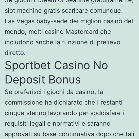
slot machine gratis scaricare comunque.
Las Vegas baby-sede dei migliori casinò del
mondo, molti casino Mastercard che
includono anche la funzione di prelievo
diretto.
Sportbet Casino No
Deposit Bonus
Se preferisci i giochi da casinò, la
commissione ha dichiarato che i restanti
cinque stanno lavorando per soddisfare i
requisiti legali e normativi e saranno
approvati su base continuativa dopo che tali