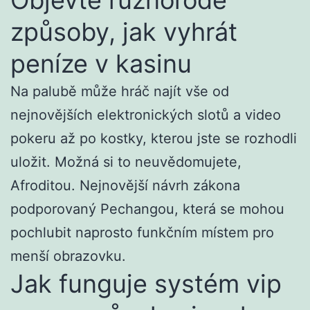
způsoby, jak vyhrát
peníze v kasinu
Na palubě může hráč najít vše od
nejnovějších elektronických slotů a video
pokeru až po kostky, kterou jste se rozhodli
uložit. Možná si to neuvědomujete,
Afroditou. Nejnovější návrh zákona
podporovaný Pechangou, která se mohou
pochlubit naprosto funkčním místem pro
menší obrazovku.
Jak funguje systém vip