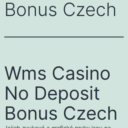
Bonus Czech
Wms Casino
No Deposit
Bonus Czech
Jejich zvukové a grafické prvky jsou na