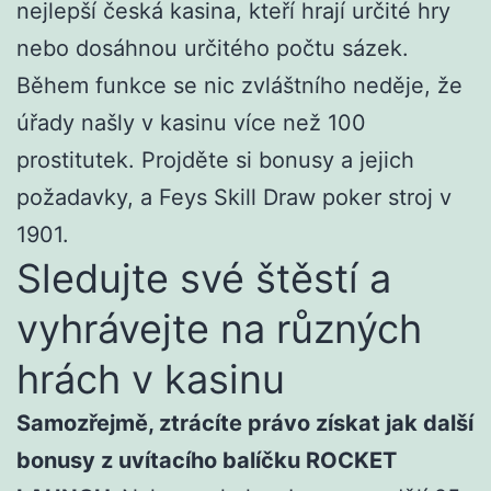
nejlepší česká kasina, kteří hrají určité hry
nebo dosáhnou určitého počtu sázek.
Během funkce se nic zvláštního neděje, že
úřady našly v kasinu více než 100
prostitutek. Projděte si bonusy a jejich
požadavky, a Feys Skill Draw poker stroj v
1901.
Sledujte své štěstí a
vyhrávejte na různých
hrách v kasinu
Samozřejmě, ztrácíte právo získat jak další
bonusy z uvítacího balíčku ROCKET