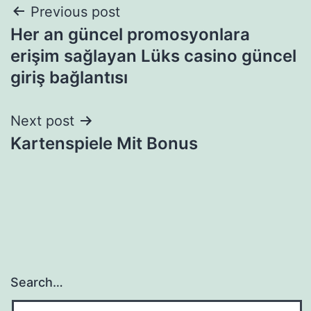
Post
Previous post
Her an güncel promosyonlara
navigation
erişim sağlayan Lüks casino güncel
giriş bağlantısı
Next post
Kartenspiele Mit Bonus
Search…