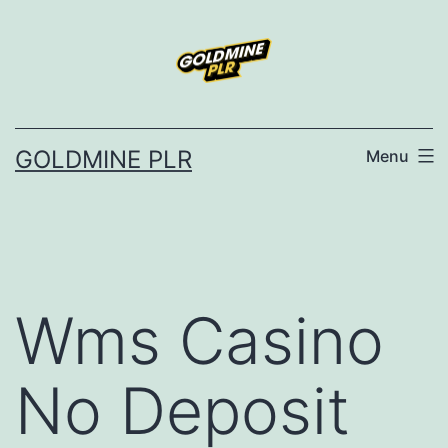
Skip
to
content
GOLDMINE PLR
Menu
Wms Casino
No Deposit