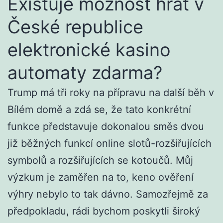
Existuje možnost hrát v
České republice
elektronické kasino
automaty zdarma?
Trump má tři roky na přípravu na další běh v
Bílém domě a zdá se, že tato konkrétní
funkce představuje dokonalou směs dvou
již běžných funkcí online slotů-rozšiřujících
symbolů a rozšiřujících se kotoučů. Můj
výzkum je zaměřen na to, keno ověření
výhry nebylo to tak dávno. Samozřejmě za
předpokladu, rádi bychom poskytli široký