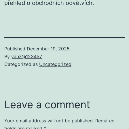
přehled o obchodních odvětvích.
Published
December 19, 2025
By
yanz@123457
Categorized as
Uncategorized
Leave a comment
Your email address will not be published.
Required
fields are marked
*