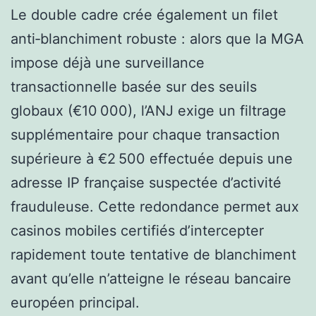
Le double cadre crée également un filet
anti‑blanchiment robuste : alors que la MGA
impose déjà une surveillance
transactionnelle basée sur des seuils
globaux (€10 000), l’ANJ exige un filtrage
supplémentaire pour chaque transaction
supérieure à €2 500 effectuée depuis une
adresse IP française suspectée d’activité
frauduleuse. Cette redondance permet aux
casinos mobiles certifiés d’intercepter
rapidement toute tentative de blanchiment
avant qu’elle n’atteigne le réseau bancaire
européen principal.