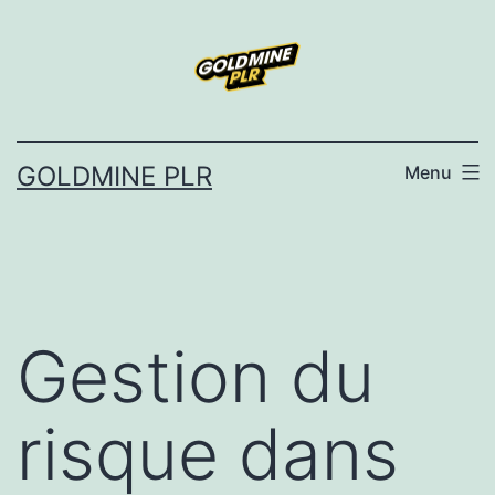
Skip
to
content
GOLDMINE PLR
Menu
Gestion du
risque dans