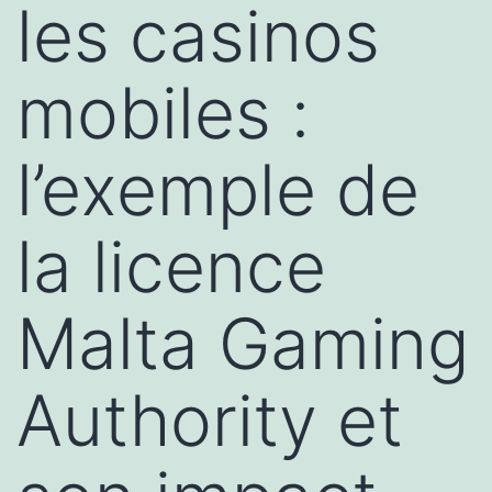
les casinos
mobiles :
l’exemple de
la licence
Malta Gaming
Authority et