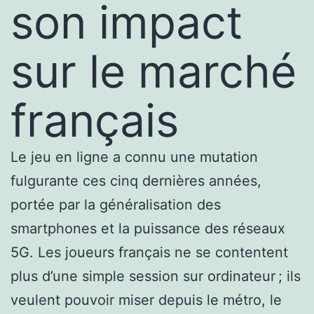
son impact
sur le marché
français
Le jeu en ligne a connu une mutation
fulgurante ces cinq dernières années,
portée par la généralisation des
smartphones et la puissance des réseaux
5G. Les joueurs français ne se contentent
plus d’une simple session sur ordinateur ; ils
veulent pouvoir miser depuis le métro, le