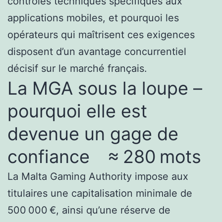
contrôles techniques spécifiques aux
applications mobiles, et pourquoi les
opérateurs qui maîtrisent ces exigences
disposent d’un avantage concurrentiel
décisif sur le marché français.
La MGA sous la loupe –
pourquoi elle est
devenue un gage de
confiance ≈ 280 mots
La Malta Gaming Authority impose aux
titulaires une capitalisation minimale de
500 000 €, ainsi qu’une réserve de