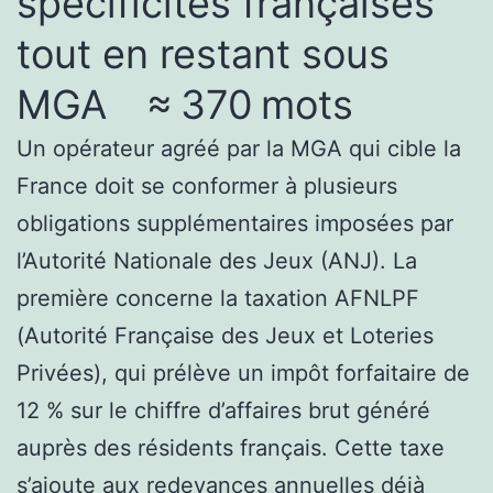
spécificités françaises
tout en restant sous
MGA ≈ 370 mots
Un opérateur agréé par la MGA qui cible la
France doit se conformer à plusieurs
obligations supplémentaires imposées par
l’Autorité Nationale des Jeux (ANJ). La
première concerne la taxation AFNLPF
(Autorité Française des Jeux et Loteries
Privées), qui prélève un impôt forfaitaire de
12 % sur le chiffre d’affaires brut généré
auprès des résidents français. Cette taxe
s’ajoute aux redevances annuelles déjà