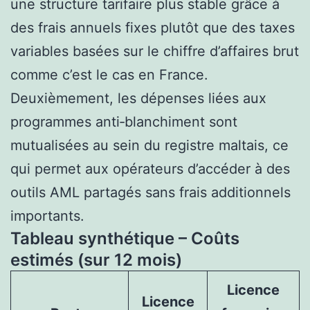
une structure tarifaire plus stable grâce à
des frais annuels fixes plutôt que des taxes
variables basées sur le chiffre d’affaires brut
comme c’est le cas en France.
Deuxièmement, les dépenses liées aux
programmes anti‑blanchiment sont
mutualisées au sein du registre maltais, ce
qui permet aux opérateurs d’accéder à des
outils AML partagés sans frais additionnels
importants.
Tableau synthétique – Coûts
estimés (sur 12 mois)
Licence
Licence