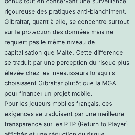
bonus tout en conservant une surveillance
rigoureuse des pratiques anti‑blanchiment.
Gibraltar, quant à elle, se concentre surtout
sur la protection des données mais ne
requiert pas le même niveau de
capitalisation que Malte. Cette différence
se traduit par une perception du risque plus
élevée chez les investisseurs lorsqu’ils
choisissent Gibraltar plutôt que la MGA
pour financer un projet mobile.
Pour les joueurs mobiles français, ces
exigences se traduisent par une meilleure
transparence sur les RTP (Return to Player)
affichés et une réduction du risque