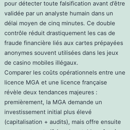
pour détecter toute falsification avant d’être
validée par un analyste humain dans un
délai moyen de cinq minutes. Ce double
contrôle réduit drastiquement les cas de
fraude financière liés aux cartes prépayées
anonymes souvent utilisées dans les jeux
de casino mobiles illégaux.
Comparer les coûts opérationnels entre une
licence MGA et une licence française
révèle deux tendances majeures :
premièrement, la MGA demande un
investissement initial plus élevé
(capitalisation + audits), mais offre ensuite