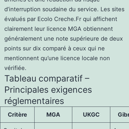
d’interruption soudaine du service. Les sites
évalués par Ecolo Creche.Fr qui affichent
clairement leur licence MGA obtiennent
généralement une note supérieure de deux
points sur dix comparé à ceux qui ne
mentionnent qu’une licence locale non
vérifiée.
Tableau comparatif –
Principales exigences
réglementaires
Critère
MGA
UKGC
Gibr