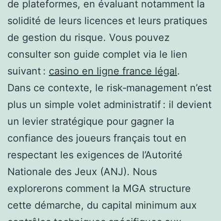
de plateformes, en évaluant notamment la
solidité de leurs licences et leurs pratiques
de gestion du risque. Vous pouvez
consulter son guide complet via le lien
suivant :
casino en ligne france légal
.
Dans ce contexte, le risk‑management n’est
plus un simple volet administratif : il devient
un levier stratégique pour gagner la
confiance des joueurs français tout en
respectant les exigences de l’Autorité
Nationale des Jeux (ANJ). Nous
explorerons comment la MGA structure
cette démarche, du capital minimum aux