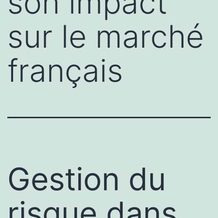
son impact
sur le marché
français
Gestion du
risque dans